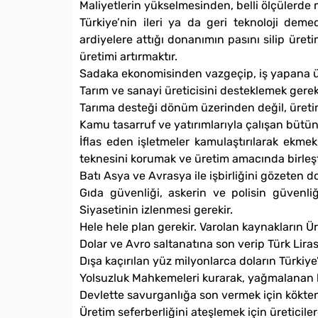
Maliyetlerin yükselmesinden, belli ölçülerd
Türkiye’nin ileri ya da geri teknoloji dem
ardiyelere attığı donanımın pasını silip üret
üretimi artırmaktır.
Sadaka ekonomisinden vazgeçip, iş yapana ü
Tarım ve sanayi üreticisini desteklemek gerek
Tarıma desteği dönüm üzerinden değil, üreti
Kamu tasarruf ve yatırımlarıyla çalışan bütü
İflas eden işletmeler kamulaştırılarak ekme
teknesini korumak ve üretim amacında birleşt
Batı Asya ve Avrasya ile işbirliğini gözeten d
Gıda güvenliği, askerin ve polisin güvenli
Siyasetinin izlenmesi gerekir.
Hele hele plan gerekir. Varolan kaynakların Ür
Dolar ve Avro saltanatına son verip Türk Lira
Dışa kaçırılan yüz milyonlarca doların Türkiye
Yolsuzluk Mahkemeleri kurarak, yağmalanan k
Devlette savurganlığa son vermek için kökten
Üretim seferberliğini ateşlemek için üreticile