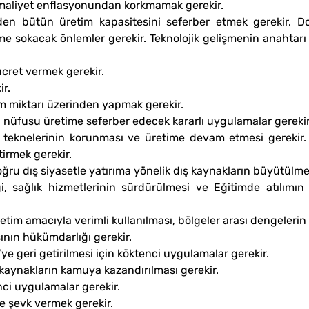
e maliyet enflasyonundan korkmamak gerekir.
eden bütün üretim kapasitesini seferber etmek gerekir. Do
ime sokacak önlemler gerekir. Teknolojik gelişmenin anahtarı
cret vermek gerekir.
ir.
m miktarı üzerinden yapmak gerekir.
n nüfusu üretime seferber edecek kararlı uygulamalar gerekir
k teknelerinin korunması ve üretime devam etmesi gerekir.
irmek gerekir.
oğru dış siyasetle yatırıma yönelik dış kaynakların büyütülmes
ği, sağlık hizmetlerinin sürdürülmesi ve Eğitimde atılım
etim amacıyla verimli kullanılması, bölgeler arası dengelerin g
sının hükümdarlığı gerekir.
’ye geri getirilmesi için köktenci uygulamalar gerekir.
aynakların kamuya kazandırılması gerekir.
ci uygulamalar gerekir.
re şevk vermek gerekir.