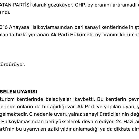
VATAN PARTİSİ olarak gözüküyor. CHP, oy oranını artıramadı 
andı.
2016 Anayasa Halkoylamasından beri sanayi kentlerinde iniş
zamanda hızla yıpranan Ak Parti Hükümeti, oy oranını koruma
 sürdürüyor.
KSELEN UYARISI
 turizm kentlerinde belediyeleri kaybetti. Bu kentlerin ç
erinde onların da bir ağırlığı var. Ak Parti’ye yapılan uyarı,
lmektedir. O nedenle uyarı, yalnız sanayi üreticilerinin değil,
sa Halkoylamasından beri yükselerek devam ediyor. 24 Hazira
rti’nin bu uyarıyı en az iki yıldır anlamadığı ya da dikkate alm