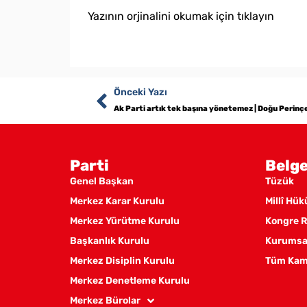
Yazının orjinalini okumak için tıklayın
Önceki Yazı
Ak Parti artık tek başına yönetemez | Doğu Perinç
Parti
Belge
Genel Başkan
Tüzük
Merkez Karar Kurulu
Millî Hü
Merkez Yürütme Kurulu
Kongre R
Başkanlık Kurulu
Kurumsal
Merkez Disiplin Kurulu
Tüm Kam
Merkez Denetleme Kurulu
Merkez Bürolar