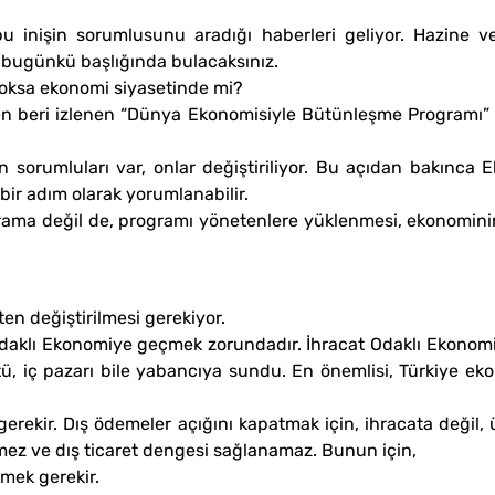
 bu inişin sorumlusunu aradığı haberleri geliyor. Hazine 
ın bugünkü başlığında bulacaksınız.
yoksa ekonomi siyasetinde mi?
en beri izlenen “Dünya Ekonomisiyle Bütünleşme Programı” m
in sorumluları var, onlar değiştiriliyor. Bu açıdan bakınca E
bir adım olarak yorumlanabilir.
ama değil de, programı yönetenlere yüklenmesi, ekonominin 
en değiştirilmesi gerekiyor.
daklı Ekonomiye geçmek zorundadır. İhracat Odaklı Ekonomi
ttü, iç pazarı bile yabancıya sundu. En önemlisi, Türkiye ek
 gerekir. Dış ödemeler açığını kapatmak için, ihracata değil,
emez ve dış ticaret dengesi sağlanamaz. Bunun için,
tmek gerekir.