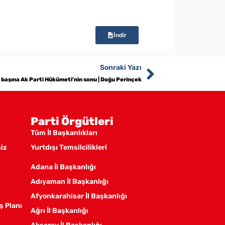
İndir
Sonraki Yazı
 başına Ak Parti Hükümeti’nin sonu | Doğu Perinçek
Parti Örgütleri
Tüm İl Başkanlıkları
miz
Yurtdışı Temsilcilikleri
Adana İl Başkanlığı
Adıyaman İl Başkanlığı
Afyonkarahisar İl Başkanlığı
ş Planı
Ağrı İl Başkanlığı