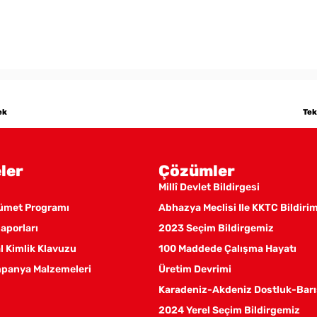
ek
Tek
ler
Çözümler
Millî Devlet Bildirgesi
kümet Programı
Abhazya Meclisi Ile KKTC Bildiri
aporları
2023 Seçim Bildirgemiz
 Kimlik Klavuzu
100 Maddede Çalışma Hayatı
panya Malzemeleri
Üretim Devrimi
Karadeniz-Akdeniz Dostluk-Barı
2024 Yerel Seçim Bildirgemiz