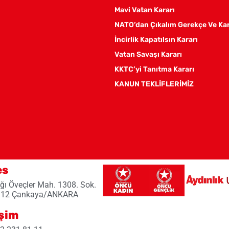
Mavi Vatan Kararı
NATO’dan Çıkalım Gerekçe Ve Ka
İncirlik Kapatılsın Kararı
Vatan Savaşı Kararı
KKTC’yi Tanıtma Kararı
KANUN TEKLİFLERİMİZ
es
ğı Öveçler Mah. 1308. Sok.
 12 Çankaya/ANKARA
işim