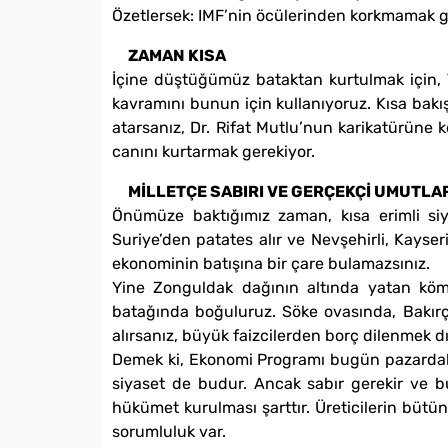
Özetlersek: IMF’nin öcülerinden korkmamak ger
ZAMAN KISA
İçine düştüğümüz bataktan kurtulmak için, T
kavramını bunun için kullanıyoruz. Kısa bakış
atarsanız, Dr. Rifat Mutlu’nun karikatürüne 
canını kurtarmak gerekiyor.
MİLLETÇE SABIRI VE GERÇEKÇİ UMUTL
Önümüze baktığımız zaman, kısa erimli siya
Suriye’den patates alır ve Nevşehirli, Kayser
ekonominin batışına bir çare bulamazsınız.
Yine Zonguldak dağının altında yatan köm
batağında boğuluruz. Söke ovasında, Bakır
alırsanız, büyük faizcilerden borç dilenmek d
Demek ki, Ekonomi Programı bugün pazardaki e
siyaset de budur. Ancak sabır gerekir ve bu 
hükümet kurulması şarttır. Üreticilerin büt
sorumluluk var.