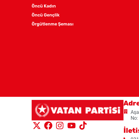
Öncü Kadın
Öncü Gençlik
Örgütlenme Şeması
Adr
Aşa
No:
İlet