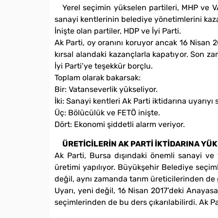
Yerel seçimin yükselen partileri, MHP ve 
sanayi kentlerinin belediye yönetimlerini kaz
İnişte olan partiler, HDP ve İyi Parti.
Ak Parti, oy oranını koruyor ancak 16 Nisan 
kırsal alandaki kazançlarla kapatıyor. Son 
İyi Parti’ye teşekkür borçlu.
Toplam olarak bakarsak:
Bir: Vatanseverlik yükseliyor.
İki: Sanayi kentleri Ak Parti iktidarına uyarıyı
Üç: Bölücülük ve FETÖ inişte.
Dört: Ekonomi şiddetli alarm veriyor.
ÜRETİCİLERİN AK PARTİ İKTİDARINA YÜ
Ak Parti, Bursa dışındaki önemli sanayi ve
üretimi yapılıyor. Büyükşehir Belediye seçiml
değil, aynı zamanda tarım üreticilerinden de ge
Uyarı, yeni değil, 16 Nisan 2017’deki Anaya
seçimlerinden de bu ders çıkarılabilirdi. Ak Pa