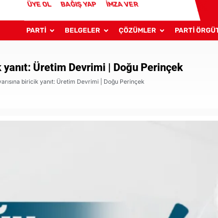
ÜYE OL
BAĞIŞ YAP
İMZA VER
PARTİ
BELGELER
ÇÖZÜMLER
PARTİ ÖRGÜ
ik yanıt: Üretim Devrimi | Doğu Perinçek
yarısına biricik yanıt: Üretim Devrimi | Doğu Perinçek