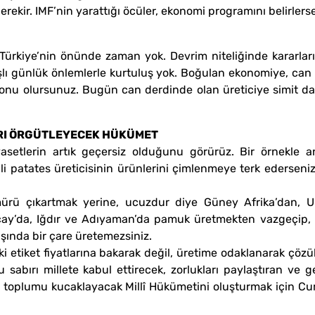
ekir. IMF’nin yarattığı öcüler, ekonomi programını belirlers
ürkiye’nin önünde zaman yok. Devrim niteliğinde kararları
lı günlük önlemlerle kurtuluş yok. Boğulan ekonomiye, can si
konu olursunuz. Bugün can derdinde olan üreticiye simit da
ARI ÖRGÜTLEYECEK HÜKÜMET
setlerin artık geçersiz olduğunu görürüz. Bir örnekle an
ili patates üreticisinin ürünlerini çimlenmeye terk ederseniz
ürü çıkartmak yerine, ucuzdur diye Güney Afrika’dan, Uk
çay’da, Iğdır ve Adıyaman’da pamuk üretmekten vazgeçip,
ışında bir çare üretemezsiniz.
tiket fiyatlarına bakarak değil, üretime odaklanarak çözüle
sabırı millete kabul ettirecek, zorlukları paylaştıran ve 
ün toplumu kucaklayacak Millî Hükümetini oluşturmak için C