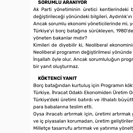
SORUMLU ARANIYOR
Ak Parti yönetiminin üretici kentlerindeki
değiştirileceği yönündeki bilgileri, Aydınlık’
Ancak sorumlu ekonomi yöneticilerinde mi, 
Türkiye’yi borç batağına sürükleyen, 1980’d
yöneten bakanlar mıdır?
Kimileri de diyebilir ki, Neoliberal ekonomin
Neoliberal programın değiştirilmesi yönünde 
İnşallah öyle olur. Ancak sorumluluğun progr
bir yanıt oluşturmaz.
KÖKTENCİ YANIT
Borç batağından kurtuluş için Programın kökt
Türkiye, İhracat Odaklı Ekonomiden Üretim O
Türkiye’deki üretimi batırdı ve ithalatı büyü
para babalarına teslim etti.
Oysa ihracatı artırmak için, üretimi artırmak
ve iç piyasaları korumadan, üretim geliştiril
Milletçe tasarrufu artırmak ve yatırıma yönel