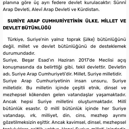
planına göre üç ayrı federe devlet kurulacaktır: Sünnî
Arap Devleti, Alevî Arap Devleti ve Kürdistan.
SURİYE ARAP CUMHURİYETİNİN ÜLKE, MİLLET VE
DEVLET BÜTÜNLÜĞÜ
Türkiye, Suriye’nin yalnız toprak (ülke) bütünlüğünü
değil, millet ve devlet bütünlüğünü de desteklemek
durumundadır.
Suriye, Beşar Esad’ın Haziran 2017’de Meclisi açış
konuşmasında da belirttiği gibi, tekil devlettir. Devletin
adı, Suriye Arap Cumhuriyeti’dir. Millet, Suriye milletidir.
Suriye Arap Cumhuriyetinin insan unsuru, Suriye
milletidir. Bu milletin içinde çeşitli etnik, dinsel ve
mezhepsel kökenden gelen vatandaşlar yaşamaktadır.
Ancak hepsi Suriye milletini oluşturmaktadır. Millî
bütünlük esastır. O millî bütünlük içinde her Suriye
vatandaşı, ırk, milliyet, din, cins, mezhep ayrımı
gözetilmeksizin eşittir. Ancak kavimsel, dinsel, mezhepsel