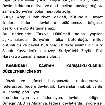
topluluklara eşitlik yoktur. Hepsi Suriye milleti içindedir.
Devlet iktidarını milliyet ve din temelinde paylaştırdığınız
zaman, Suriye’nin bölünmesi yolu açılır.
Suriye Arap Cumhuriyeti devleti, bütündür. Devlet
iktidarı, federe devletlere bölünemez, bölgesel
özerkliklere otorite tanınamaz.
Bu nedenlerle Türkiye Hükümeti adına yapılan
açıklamalarda, Suriye’nin ülke bütünlüğü, millet
bütünlüğü ve devlet bütünlüğü birlikte anılmalıdır. Türk
Silahlı Kuvvetleri’nin Kuzey Suriye’deki Zeytin Dalı
Harekâtı o zaman amacına ulaşır.
BASINDAKİ KAVRAM KARIŞLIKLIKLARINI
DÜZELTMEK İÇİN NOT
Yazılı ve görsel basınımızda konfederasyon,
federasyon, federe devlet gibi kavramların sık sık yanlış
kullanıldığı görülüyor.
Konfederasyon ve federasyon, devletler birliğidir.
Örneğin ABD ve Almanya, federal devletlerdir. İsviçre ise,