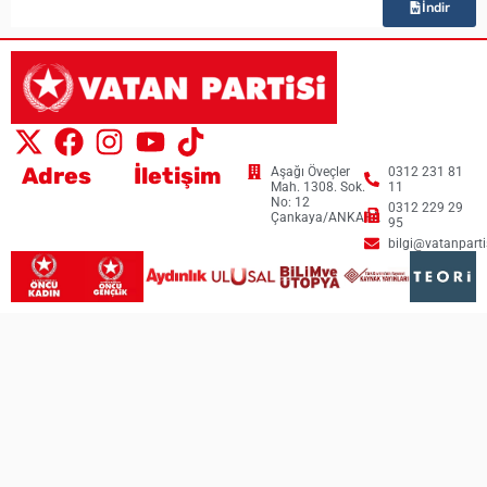
İndir
Adres
İletişim
Aşağı Öveçler
0312 231 81
Mah. 1308. Sok.
11
No: 12
0312 229 29
Çankaya/ANKARA
95
bilgi@vatanpartis