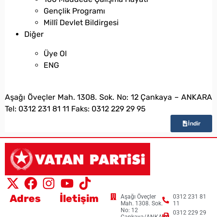
Gençlik Programı
Millî Devlet Bildirgesi
Diğer
Üye Ol
ENG
bilgi@vatanpartisi.org.tr
Aşağı Öveçler Mah. 1308. Sok. No: 12 Çankaya – ANKARA
Tel: 0312 231 81 11 Faks: 0312 229 29 95
İndir
Adres
İletişim
Aşağı Öveçler
0312 231 81
Mah. 1308. Sok.
11
No: 12
0312 229 29
Çankaya/ANKARA