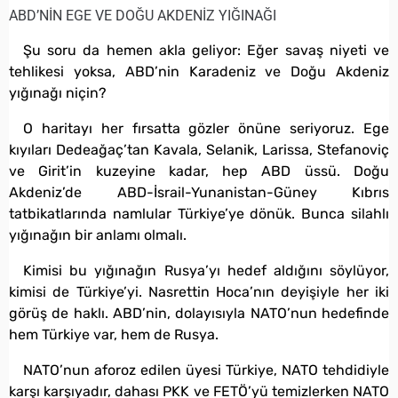
ABD’NİN EGE VE DOĞU AKDENİZ YIĞINAĞI
Şu soru da hemen akla geliyor: Eğer savaş niyeti ve
tehlikesi yoksa, ABD’nin Karadeniz ve Doğu Akdeniz
yığınağı niçin?
O haritayı her fırsatta gözler önüne seriyoruz. Ege
kıyıları Dedeağaç’tan Kavala, Selanik, Larissa, Stefanoviç
ve Girit’in kuzeyine kadar, hep ABD üssü. Doğu
Akdeniz’de ABD-İsrail-Yunanistan-Güney Kıbrıs
tatbikatlarında namlular Türkiye’ye dönük. Bunca silahlı
yığınağın bir anlamı olmalı.
Kimisi bu yığınağın Rusya’yı hedef aldığını söylüyor,
kimisi de Türkiye’yi. Nasrettin Hoca’nın deyişiyle her iki
görüş de haklı. ABD’nin, dolayısıyla NATO’nun hedefinde
hem Türkiye var, hem de Rusya.
NATO’nun aforoz edilen üyesi Türkiye, NATO tehdidiyle
karşı karşıyadır, dahası PKK ve FETÖ’yü temizlerken NATO