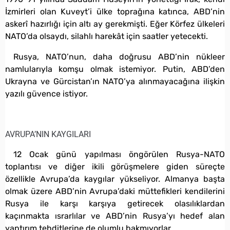
İzmirleri olan Kuveyt’i ülke toprağına katınca, ABD’nin
askerî hazırlığı için altı ay gerekmişti. Eğer Körfez ülkeleri
NATO’da olsaydı, silahlı harekât için saatler yetecekti.
Rusya, NATO’nun, daha doğrusu ABD’nin nükleer
namlularıyla komşu olmak istemiyor. Putin, ABD’den
Ukrayna ve Gürcistan’ın NATO’ya alınmayacağına ilişkin
yazılı güvence istiyor.
AVRUPA’NIN KAYGILARI
12 Ocak günü yapılması öngörülen Rusya-NATO
toplantısı ve diğer ikili görüşmelere giden süreçte
özellikle Avrupa’da kaygılar yükseliyor. Almanya başta
olmak üzere ABD’nin Avrupa’daki müttefikleri kendilerini
Rusya ile karşı karşıya getirecek olasılıklardan
kaçınmakta ısrarlılar ve ABD’nin Rusya’yı hedef alan
yaptırım tehditlerine de olumlu bakmıyorlar.