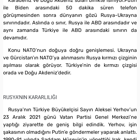
Karadeniz ve Doğu Akdeniz suları birlikte ısınıyor.Putin
ile Biden arasındaki 50 dakika süren telefon
görüşmesinden sonra dünyanın gözü Rusya-Ukrayna
sınırındadır. Aslında o sınır, Rusya ile ABD arasındadır ve
aynı zamanda Türkiye ile ABD arasındaki sınırın da
devamıdır.
Konu NATO’nun doğuya doğru genişlemesi. Ukrayna
ve Gürcistan’ın NATO’ya alınmasını Rusya kırmızı çizginin
aşılması olarak görüyor. Türkiye’nin de kırmızı çizgisi
orada ve Doğu Akdeniz’dedir.
RUSYA’NIN KARARLILIĞI
Rusya’nın Türkiye Büyükelçisi Sayın Aleksei Yerhov’un
23 Aralık 2021 günü Vatan Partisi Genel Merkezi’ne
yaptığı ziyarette de geniş bilgi edindik. Yerhov, işin
şakasının olmadığını Putin’e göndermeler yaparak anlattı.
1990-91 yılında Saddam Hüseyin’in yönettiği Irak, kendi