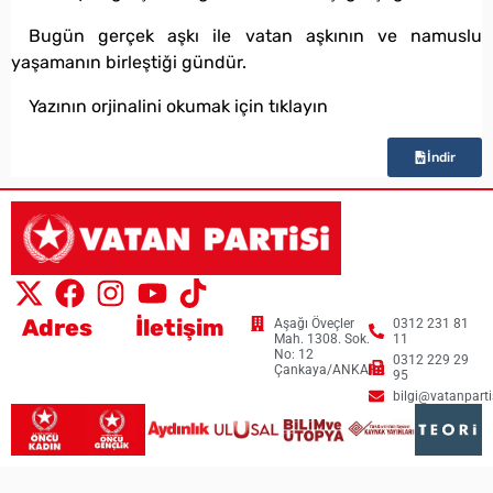
Bugün gerçek aşkı ile vatan aşkının ve namuslu
yaşamanın birleştiği gündür.
Yazının orjinalini okumak için tıklayın
İndir
Adres
İletişim
Aşağı Öveçler
0312 231 81
Mah. 1308. Sok.
11
No: 12
0312 229 29
Çankaya/ANKARA
95
bilgi@vatanpartis