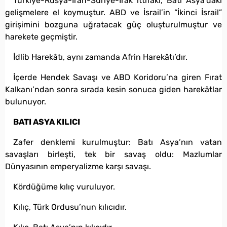
Türkiye-Rusya-İran-Suriye-Irak ittifakı, Batı Asya’daki
gelişmelere el koymuştur. ABD ve İsrail’in “İkinci İsrail”
girişimini bozguna uğratacak güç oluşturulmuştur ve
harekete geçmiştir.
İdlib Harekâtı, aynı zamanda Afrin Harekâtı’dır.
İçerde Hendek Savaşı ve ABD Koridoru’na giren Fırat
Kalkanı’ndan sonra sırada kesin sonuca giden harekâtlar
bulunuyor.
BATI ASYA KILICI
Zafer denklemi kurulmuştur: Batı Asya’nın vatan
savaşları birleşti, tek bir savaş oldu: Mazlumlar
Dünyasının emperyalizme karşı savaşı.
Kördüğüme kılıç vuruluyor.
Kılıç, Türk Ordusu’nun kılıcıdır.