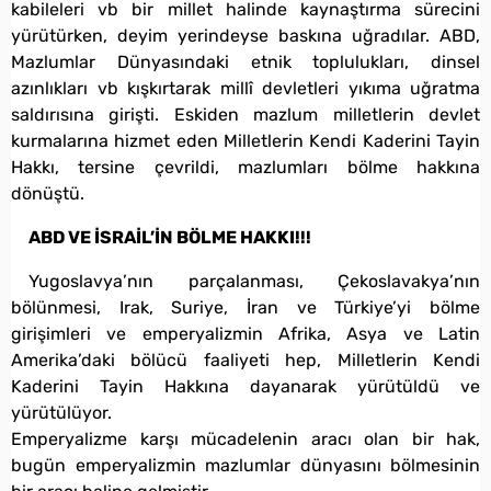
kabileleri vb bir millet halinde kaynaştırma sürecini
yürütürken, deyim yerindeyse baskına uğradılar. ABD,
Mazlumlar Dünyasındaki etnik toplulukları, dinsel
azınlıkları vb kışkırtarak millî devletleri yıkıma uğratma
saldırısına girişti. Eskiden mazlum milletlerin devlet
kurmalarına hizmet eden Milletlerin Kendi Kaderini Tayin
Hakkı, tersine çevrildi, mazlumları bölme hakkına
dönüştü.
ABD VE İSRAİL’İN BÖLME HAKKI!!!
Yugoslavya’nın parçalanması, Çekoslavakya’nın
bölünmesi, Irak, Suriye, İran ve Türkiye’yi bölme
girişimleri ve emperyalizmin Afrika, Asya ve Latin
Amerika’daki bölücü faaliyeti hep, Milletlerin Kendi
Kaderini Tayin Hakkına dayanarak yürütüldü ve
yürütülüyor.
Emperyalizme karşı mücadelenin aracı olan bir hak,
bugün emperyalizmin mazlumlar dünyasını bölmesinin