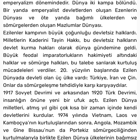
emperyalizm dönemindedir. Dünya iki kampa bölündü.
Bir yanda emperyalist devletlerden oluşan Ezenlerin
Dünyası ve öte yanda bağımlı ülkelerden ve
sömürgelerden oluşan Mazlumlar Dünyası.
Ezilenler kampının büyük çoğunluğu devletsiz halklardı.
Milletlerin Kaderini Tayin Hakkı, bu devletsiz halkların
devlet kurma hakları olarak dünya gündemine geldi.
Büyük feodal imparatorlukların hakimiyeti altındaki
halklar ve sömürge halkları, bu talebe sarılarak kurtuluş
mücadeleleri verdiler. 20. yüzyılın başlarında Ezilen
Dünyada devleti olan üç ülke vardı: Türkiye, İran ve Çin.
Onlar da sömürgeleşme tehdidiyle karşı karşıyaydılar.
1917 Sovyet Devrimi ve arkasından 1920 Türk Devrimi,
insanlığın önüne yeni bir ufuk açtı. Ezilen Dünya
milletleri, atmış yıl gibi çok kısa bir zaman içinde kendi
devletlerini kurdular. 1974 yılında Vietnam, Laos ve
Kamboçya’nın kurtuluşlarından sonra, Angola, Mozambik
ve Gine Bissau’nun da Portekiz sömürgeciliğinden
kurtulmalarıyla birlikte Ezilen Dünya ülkelerinin bağımsız