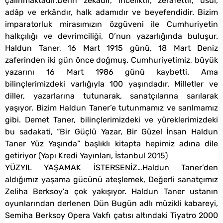
çalınmaktadır.Derin zekâdır, inceliktir, zerâfettir, usûl,
adâp ve erkândır, halk adamıdır ve beyefendidir. Bizim
imparatorluk mirasımızın özgüveni ile Cumhuriyetin
halkçılığı ve devrimciliği, O’nun yazarlığında buluşur.
Haldun Taner, 16 Mart 1915 günü, 18 Mart Deniz
zaferinden iki gün önce doğmuş. Cumhuriyetimiz, büyük
yazarını 16 Mart 1986 günü kaybetti. Ama
bilinçlerimizdeki varlığıyla 100 yaşındadır. Milletler ve
diller, yazarlarına tutunarak, sanatçılarına sarılarak
yaşıyor. Bizim Haldun Taner’e tutunmamız ve sarılmamız
gibi. Demet Taner, bilinçlerimizdeki ve yüreklerimizdeki
bu sadakati, “Bir Güçlü Yazar, Bir Güzel İnsan Haldun
Taner Yüz Yaşında” başlıklı kitapta hepimiz adına dile
getiriyor (Yapı Kredi Yayınları, İstanbul 2015)
YÜZYIL YAŞAMAK İSTERSENİZ…Haldun Taner’den
aldığımız yaşama gücünü ateşlemek, Değerli sanatçımız
Zeliha Berksoy’a çok yakışıyor. Haldun Taner ustanın
oyunlarından derlenen Dün Bugün adlı müzikli kabareyi,
Semiha Berksoy Opera Vakfı çatısı altındaki Tiyatro 2000