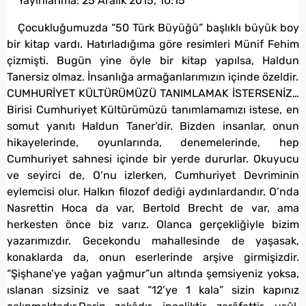
Yayınlanma:
25 Aralık 2015, 10:15
Çocukluğumuzda “50 Türk Büyüğü” başlıklı büyük boy
bir kitap vardı. Hatırladığıma göre resimleri Münif Fehim
çizmişti. Bugün yine öyle bir kitap yapılsa, Haldun
Tanersiz olmaz. İnsanlığa armağanlarımızın içinde özeldir.
CUMHURİYET KÜLTÜRÜMÜZÜ TANIMLAMAK İSTERSENİZ…
Birisi Cumhuriyet Kültürümüzü tanımlamamızı istese, en
somut yanıtı Haldun Taner’dir. Bizden insanlar, onun
hikayelerinde, oyunlarında, denemelerinde, hep
Cumhuriyet sahnesi içinde bir yerde dururlar. Okuyucu
ve seyirci de, O’nu izlerken, Cumhuriyet Devriminin
eylemcisi olur. Halkın filozof dediği aydınlardandır. O’nda
Nasrettin Hoca da var, Bertold Brecht de var, ama
herkesten önce biz varız. Olanca gerçekliğiyle bizim
yazarımızdır. Gecekondu mahallesinde de yaşasak,
konaklarda da, onun eserlerinde arşive girmişizdir.
“Şişhane’ye yağan yağmur”un altında şemsiyeniz yoksa,
ıslanan sizsiniz ve saat “12’ye 1 kala” sizin kapınız