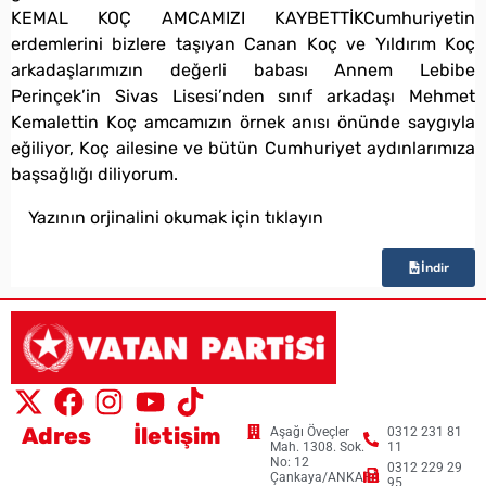
KEMAL KOÇ AMCAMIZI KAYBETTİKCumhuriyetin
erdemlerini bizlere taşıyan Canan Koç ve Yıldırım Koç
arkadaşlarımızın değerli babası Annem Lebibe
Perinçek’in Sivas Lisesi’nden sınıf arkadaşı Mehmet
Kemalettin Koç amcamızın örnek anısı önünde saygıyla
eğiliyor, Koç ailesine ve bütün Cumhuriyet aydınlarımıza
başsağlığı diliyorum.
Yazının orjinalini okumak için tıklayın
İndir
Adres
İletişim
Aşağı Öveçler
0312 231 81
Mah. 1308. Sok.
11
No: 12
0312 229 29
Çankaya/ANKARA
95