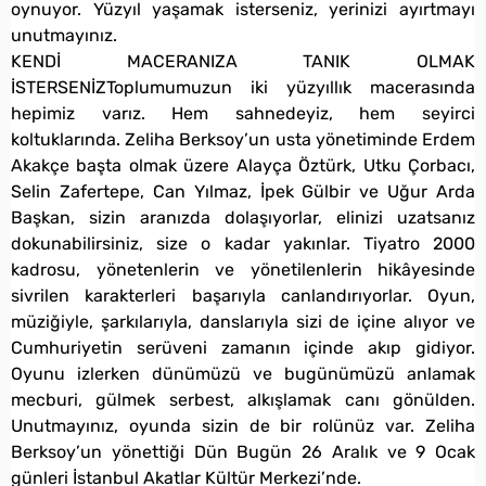
oynuyor. Yüzyıl yaşamak isterseniz, yerinizi ayırtmayı
unutmayınız.
KENDİ MACERANIZA TANIK OLMAK
İSTERSENİZToplumumuzun iki yüzyıllık macerasında
hepimiz varız. Hem sahnedeyiz, hem seyirci
koltuklarında. Zeliha Berksoy’un usta yönetiminde Erdem
Akakçe başta olmak üzere Alayça Öztürk, Utku Çorbacı,
Selin Zafertepe, Can Yılmaz, İpek Gülbir ve Uğur Arda
Başkan, sizin aranızda dolaşıyorlar, elinizi uzatsanız
dokunabilirsiniz, size o kadar yakınlar. Tiyatro 2000
kadrosu, yönetenlerin ve yönetilenlerin hikâyesinde
sivrilen karakterleri başarıyla canlandırıyorlar. Oyun,
müziğiyle, şarkılarıyla, danslarıyla sizi de içine alıyor ve
Cumhuriyetin serüveni zamanın içinde akıp gidiyor.
Oyunu izlerken dünümüzü ve bugünümüzü anlamak
mecburi, gülmek serbest, alkışlamak canı gönülden.
Unutmayınız, oyunda sizin de bir rolünüz var. Zeliha
Berksoy’un yönettiği Dün Bugün 26 Aralık ve 9 Ocak
günleri İstanbul Akatlar Kültür Merkezi’nde.