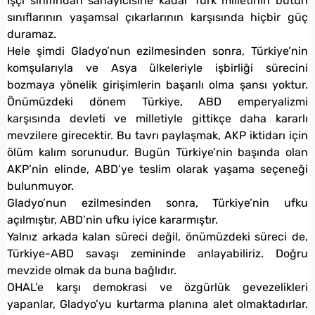
İşçi sınıfından sanayicisine kadar Türk milletinin bütün
sınıflarının yaşamsal çıkarlarının karşısında hiçbir güç
duramaz.
Hele şimdi Gladyo’nun ezilmesinden sonra, Türkiye’nin
komşularıyla ve Asya ülkeleriyle işbirliği sürecini
bozmaya yönelik girişimlerin başarılı olma şansı yoktur.
Önümüzdeki dönem Türkiye, ABD emperyalizmi
karşısında devleti ve milletiyle gittikçe daha kararlı
mevzilere girecektir. Bu tavrı paylaşmak, AKP iktidarı için
ölüm kalım sorunudur. Bugün Türkiye’nin başında olan
AKP’nin elinde, ABD’ye teslim olarak yaşama seçeneği
bulunmuyor.
Gladyo’nun ezilmesinden sonra, Türkiye’nin ufku
açılmıştır, ABD’nin ufku iyice kararmıştır.
Yalnız arkada kalan süreci değil, önümüzdeki süreci de,
Türkiye-ABD savaşı zemininde anlayabiliriz. Doğru
mevzide olmak da buna bağlıdır.
OHAL’e karşı demokrasi ve özgürlük gevezelikleri
yapanlar, Gladyo’yu kurtarma planına alet olmaktadırlar.