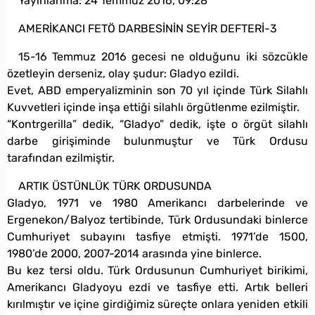
Yayınlanma:
24 Temmuz 2016, 09:28
AMERİKANCI FETÖ DARBESİNİN SEYİR DEFTERİ-3
15-16 Temmuz 2016 gecesi ne olduğunu iki sözcükle
özetleyin derseniz, olay şudur: Gladyo ezildi.
Evet, ABD emperyalizminin son 70 yıl içinde Türk Silahlı
Kuvvetleri içinde inşa ettiği silahlı örgütlenme ezilmiştir.
“Kontrgerilla” dedik, “Gladyo” dedik, işte o örgüt silahlı
darbe girişiminde bulunmuştur ve Türk Ordusu
tarafından ezilmiştir.
ARTIK ÜSTÜNLÜK TÜRK ORDUSUNDA
Gladyo, 1971 ve 1980 Amerikancı darbelerinde ve
Ergenekon/Balyoz tertibinde, Türk Ordusundaki binlerce
Cumhuriyet subayını tasfiye etmişti. 1971’de 1500,
1980’de 2000, 2007-2014 arasında yine binlerce.
Bu kez tersi oldu. Türk Ordusunun Cumhuriyet birikimi,
Amerikancı Gladyoyu ezdi ve tasfiye etti. Artık belleri
kırılmıştır ve içine girdiğimiz süreçte onlara yeniden etkili