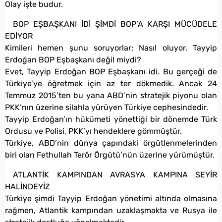
Olay işte budur.
BOP EŞBAŞKANI İDİ ŞİMDİ BOP’A KARŞI MÜCÜDELE
EDİYOR
Kimileri hemen şunu soruyorlar: Nasıl oluyor, Tayyip
Erdoğan BOP Eşbaşkanı değil miydi?
Evet, Tayyip Erdoğan BOP Eşbaşkanı idi. Bu gerçeği de
Türkiye’ye öğretmek için az ter dökmedik. Ancak 24
Temmuz 2015’ten bu yana ABD’nin stratejik piyonu olan
PKK’nın üzerine silahla yürüyen Türkiye cephesindedir.
Tayyip Erdoğan’ın hükümeti yönettiği bir dönemde Türk
Ordusu ve Polisi, PKK’yı hendeklere gömmüştür.
Türkiye, ABD’nin dünya çapındaki örgütlenmelerinden
biri olan Fethullah Terör Örgütü’nün üzerine yürümüştür.
ATLANTİK KAMPINDAN AVRASYA KAMPINA SEYİR
HALİNDEYİZ
Türkiye şimdi Tayyip Erdoğan yönetimi altında olmasına
rağmen, Atlantik kampından uzaklaşmakta ve Rusya ile