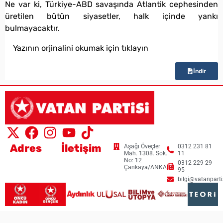
Ne var ki, Türkiye-ABD savaşında Atlantik cephesinden
üretilen bütün siyasetler, halk içinde yankı
bulmayacaktır.
Yazının orjinalini okumak için tıklayın
İndir
Adres
İletişim
Aşağı Öveçler
0312 231 81
Mah. 1308. Sok.
11
No: 12
0312 229 29
Çankaya/ANKARA
95
bilgi@vatanpartis