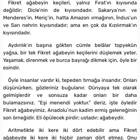
Fikret ağabeyin keçileri, yalnız Fırat’ın kıyısında
değildir; Dicle’nin de kıyısındadır. Sakarya’nın ve
Menderes’in, Meriç’in, hatta Amazon ırmağının, İndus’un
ve Sarı nehrin kıyısındadır; ama en çok da Kızılırmak’ın
kıyısındadır.
Aydınlık’ın başına gökten cümle belâlar topyekûn
yağsa, bir tek Fikret ağabeyin keçilerini düşlemek yeter.
Yaşamak, direnmek ve burca bayrağı dikmek için, öyle bir
esindir.
Öyle insanlar vardır ki, tepeden tırnağa insandır. Onları
düşünürken, gözleriniz buğulanır. Dünyaya tek olarak
gelmişlerdir ve sonsuza kadar onları bir daha
bulamazsınız. “Eşi menendi yoktur.” deriz, işte öyledir
Fikret ağabeyimiz. Anadolu’nun kadim ermiş geleneğinin
son örneğidir. Eli öpülecek pirdir; ustadır; ağabeydir.
Aritmetikte iki kere iki dört edebilir ama Fikret
ağabeyde iki kere iki hiçbir zaman dört etmez. Onu