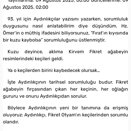
Yayınlanma:
09 Ağustos 2025, 00:00
Güncellenme:
09
Ağustos 2025, 02:00
93. yıl için Aydınlıkçılar yazısını yazarken, sorumluluk
duygusunu nasıl anlatabilirim diye düşündüm. Hz.
Ömer’in o müthiş ifadesini biliyorsunuz, “Fırat’ın kıyısında
bir kuzu kaybolsa” sorumluluğunu üstlenmiştir.
Kuzu deyince, aklıma Kirvem Fikret ağabeyin
resimlerindeki keçileri geldi.
Ya o keçilerden birini kaybedecek olursak…
İşte Aydınlıkçının tarihsel sorumluluğu budur. Fikret
ağabeyin fırçasından çıkan her keçinin, her oğlağın
gururu ve onuru Aydınlıkçıdan sorulur.
Böylece Aydınlıkçının yeni bir tanımına da erişmiş
oluyoruz: Aydınlıkçı,
Fikret Otyam
’ın keçilerinden sorumlu
olandır.