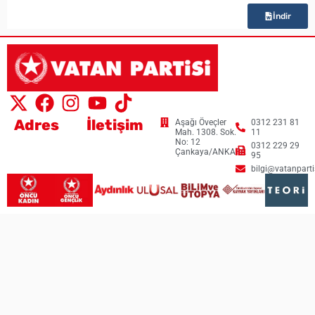
İndir
Adres
İletişim
Aşağı Öveçler
0312 231 81
Mah. 1308. Sok.
11
No: 12
0312 229 29
Çankaya/ANKARA
95
bilgi@vatanpartis