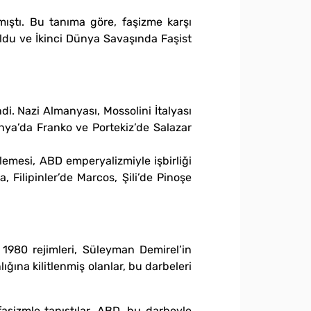
mıştı. Bu tanıma göre, faşizme karşı
ldu ve İkinci Dünya Savaşında Faşist
di. Nazi Almanyası, Mossolini İtalyası
panya’da Franko ve Portekiz’de Salazar
lemesi, ABD emperyalizmiyle işbirliği
Filipinler’de Marcos, Şili’de Pinoşe
1980 rejimleri, Süleyman Demirel’in
na kilitlenmiş olanlar, bu darbeleri
aşizmle tanıştılar. ABD, bu darbeyle