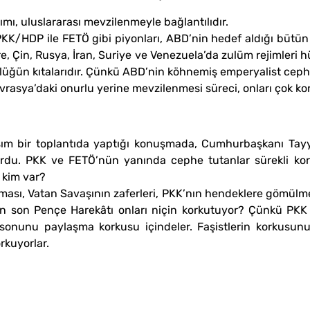
ımı, uluslararası mevzilenmeyle bağlantılıdır.
PKK/HDP ile FETÖ gibi piyonları, ABD’nin hedef aldığı bütün g
e, Çin, Rusya, İran, Suriye ve Venezuela’da zulüm rejimleri 
törlüğün kıtalarıdır. Çünkü ABD’nin köhnemiş emperyalist ce
vrasya’daki onurlu yerine mevzilenmesi süreci, onları çok ko
aşım bir toplantıda yaptığı konuşmada, Cumhurbaşkanı Tayy
yordu. PKK ve FETÖ’nün yanında cephe tutanlar sürekli kor
 kim var?
ması, Vatan Savaşının zaferleri, PKK’nın hendeklere gömülmesi
 en son Pençe Harekâtı onları niçin korkutuyor? Çünkü PKK
 sonunu paylaşma korkusu içindeler. Faşistlerin korkusu
rkuyorlar.