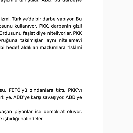
izmi, Türkiye’de bir darbe yapıyor. Bu
unu kullanıyor. PKK, darbenin gizli
rdusunu faşist diye niteliyorlar. PKK
uğuna takılmışlar, aynı nitelemeyi
gibi hedef aldıkları mazlumlara “İslâmî
u, FETÖ’yü zindanlara tıktı, PKK’yı
rkiye, ABD’ye karşı savaşıyor. ABD’ye
avaşan piyonlar ise demokrat oluyor.
işbirliği halindeler.