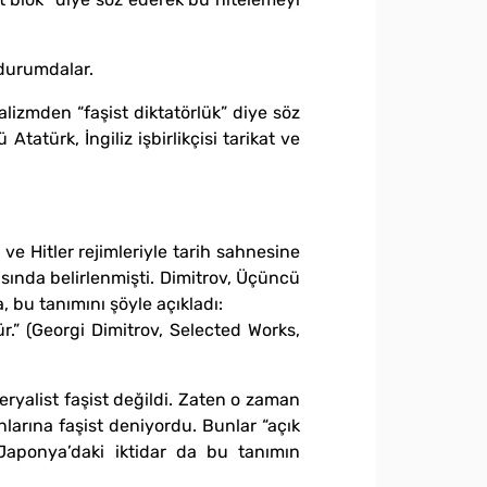
 durumdalar.
alizmden “faşist diktatörlük” diye söz
tatürk, İngiliz işbirlikçisi tarikat ve
ve Hitler rejimleriyle tarih sahnesine
sında belirlenmişti. Dimitrov, Üçüncü
bu tanımını şöyle açıkladı:
ür.” (Georgi Dimitrov, Selected Works,
ryalist faşist değildi. Zaten o zaman
nlarına faşist deniyordu. Bunlar “açık
a Japonya’daki iktidar da bu tanımın