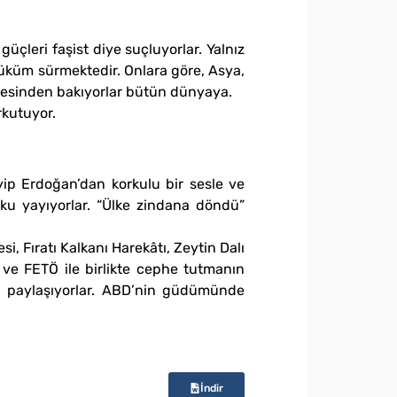
üçleri faşist diye suçluyorlar. Yalnız
hüküm sürmektedir. Onlara göre, Asya,
phesinden bakıyorlar bütün dünyaya.
rkutuyor.
ip Erdoğan’dan korkulu bir sesle ve
ku yayıyorlar. “Ülke zindana döndü”
, Fıratı Kalkanı Harekâtı, Zeytin Dalı
 ve FETÖ ile birlikte cephe tutmanın
nu paylaşıyorlar. ABD’nin güdümünde
İndir