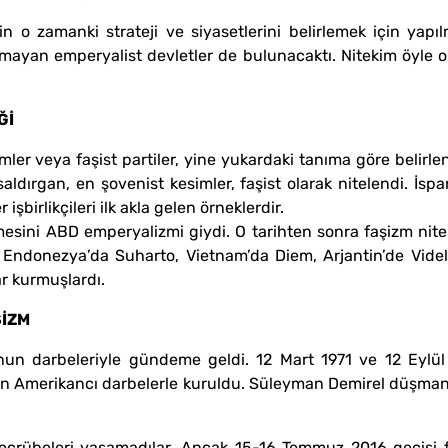
 o zamanki strateji ve siyasetlerini belirlemek için yapıl
lmayan emperyalist devletler de bulunacaktı. Nitekim öyle o
Ğİ
mler veya faşist partiler, yine yukardaki tanıma göre belirlen
saldırgan, en şovenist kesimler, faşist olarak nitelendi. İs
işbirlikçileri ilk akla gelen örneklerdir.
mesini ABD emperyalizmi giydi. O tarihten sonra faşizm nite
Endonezya’da Suharto, Vietnam’da Diem, Arjantin’de Videla, 
r kurmuşlardı.
ŞİZM
un darbeleriyle gündeme geldi. 12 Mart 1971 ve 12 Eylül 
 Amerikancı darbelerle kuruldu. Süleyman Demirel düşmanlığı
tecrübeleri yaşamadılar. Ancak 15-16 Temmuz 2016 gecisi f