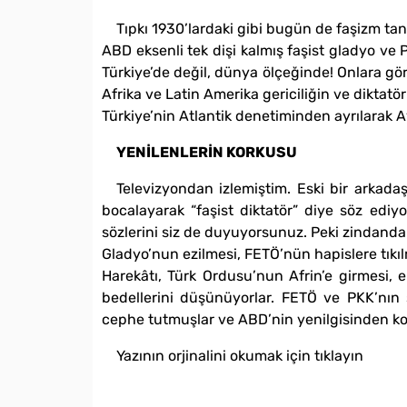
Tıpkı 1930’lardaki gibi bugün de faşizm tan
ABD eksenli tek dişi kalmış faşist gladyo ve 
Türkiye’de değil, dünya ölçeğinde! Onlara gör
Afrika ve Latin Amerika gericiliğin ve dikta
Türkiye’nin Atlantik denetiminden ayrılarak A
YENİLENLERİN KORKUSU
Televizyondan izlemiştim. Eski bir arkad
bocalayarak “faşist diktatör” diye söz edi
sözlerini siz de duyuyorsunuz. Peki zindanda
Gladyo’nun ezilmesi, FETÖ’nün hapislere tıkıl
Harekâtı, Türk Ordusu’nun Afrin’e girmesi,
bedellerini düşünüyorlar. FETÖ ve PKK’nın
cephe tutmuşlar ve ABD’nin yenilgisinden ko
Yazının orjinalini okumak için tıklayın