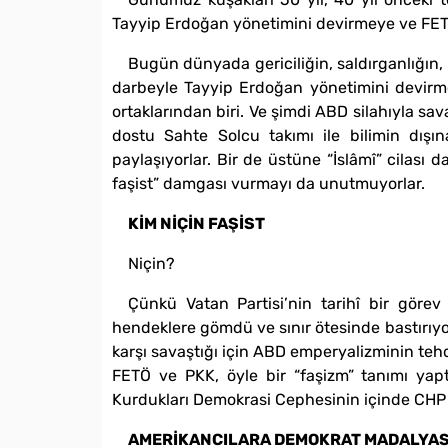
Tayyip Erdoğan yönetimini devirmeye ve FETÖ-
Bugün dünyada gericiliğin, saldırganlığın, 
darbeyle Tayyip Erdoğan yönetimini devirme
ortaklarından biri. Ve şimdi ABD silahıyla s
dostu Sahte Solcu takımı ile bilimin dışı
paylaşıyorlar. Bir de üstüne “İslâmî” cilası d
faşist” damgası vurmayı da unutmuyorlar.
KİM NİÇİN FAŞİST
Niçin?
Çünkü Vatan Partisi’nin tarihî bir göre
hendeklere gömdü ve sınır ötesinde bastırıyor
karşı savaştığı için ABD emperyalizminin tehd
FETÖ ve PKK, öyle bir “faşizm” tanımı yapt
Kurdukları Demokrasi Cephesinin içinde CHP ve 
AMERİKANCILARA DEMOKRAT MADALYAS