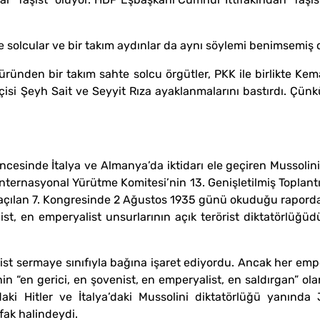
 solcular ve bir takım aydınlar da aynı söylemi benimsemiş
üründen bir takım sahte solcu örgütler, PKK ile birlikte Kem
çisi Şeyh Sait ve Seyyit Rıza ayaklanmalarını bastırdı. Çünkü A
öncesinde İtalya ve Almanya’da iktidarı ele geçiren Mussolini 
nternasyonal Yürütme Komitesi’nin 13. Genişletilmiş Toplantı
çılan 7. Kongresinde 2 Ağustos 1935 günü okuduğu raporda, 
ist, en emperyalist unsurlarının açık terörist diktatörlüğüd
ist sermaye sınıfıyla bağına işaret ediyordu. Ancak her empe
n “en gerici, en şovenist, en emperyalist, en saldırgan” ola
’daki Hitler ve İtalya’daki Mussolini diktatörlüğü yanınd
fak halindeydi.