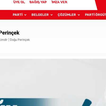
ÜYE OL
BAĞIŞ YAP
İMZA VER
PARTİ
BELGELER
ÇÖZÜMLER
PARTİ ÖRGÜ
 Perinçek
kimdir | Doğu Perinçek