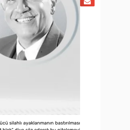
ücü silahlı ayaklanmanın bastırılması
t blok” diye söz ederek bu nitelemeyi