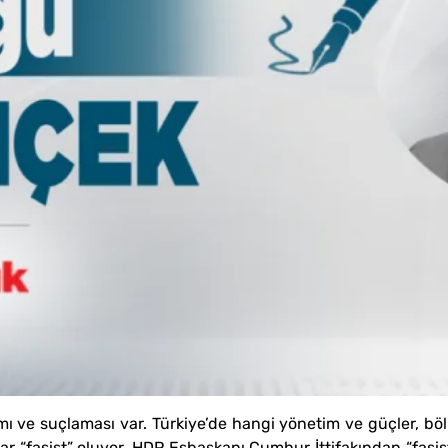
ı ve suçlaması var. Türkiye’de hangi yönetim ve güçler, böl
 “faşist” oluyor. HDP Eşbaşkanı Cumhur İttifakından “faşis