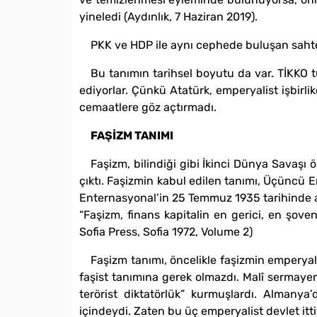
yineledi (Aydınlık, 7 Haziran 2019).
PKK ve HDP ile aynı cephede buluşan sahte
Bu tanımın tarihsel boyutu da var. TİKKO t
ediyorlar. Çünkü Atatürk, emperyalist işbirlik
cemaatlere göz açtırmadı.
FAŞİZM TANIMI
Faşizm, bilindiği gibi İkinci Dünya Savaşı 
çıktı. Faşizmin kabul edilen tanımı, Üçüncü E
Enternasyonal’in 25 Temmuz 1935 tarihinde a
“Faşizm, finans kapitalin en gerici, en şoven
Sofia Press, Sofia 1972, Volume 2)
Faşizm tanımı, öncelikle faşizmin emperyal
faşist tanımına gerek olmazdı. Malî sermayeni
terörist diktatörlük” kurmuşlardı. Almanya
içindeydi. Zaten bu üç emperyalist devlet itti