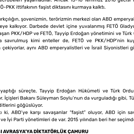
PKK ittifakının faşist diktasını kurmaya kalktı.
ırkçılığın, şovenizmin, terörizmin merkezi olan ABD emperyal
ye kalkıyor. Darbede devlet içine yuvalanmış FETÖ Gladyos
avaşan PKK/HDP ve FETÖ, Tayyip Erdoğan yönetimini ve Türk O
na savrulmuş kimi enteller de, FETÖ ve PKK/HDP’nin kuyr
a çekiyorlar, aynı ABD emperyalistleri ve İsrail Siyonistleri 
v yaptığı süreçte, Tayyip Erdoğan Hükümeti ve Türk Ordus
. İçişleri Bakanı Süleyman Soylu’nun da vurguladığı gibi, Tü
itlerini göğüslüyor.
ı ki, ABD’ye karşı savaşanlar “faşist” oluyor, ABD için s
İyi Parti yönetimleri de var. 2015 yılından beri her seçimde 
I AVRASYA’YA DİKTATÖRLÜK ÇAMURU