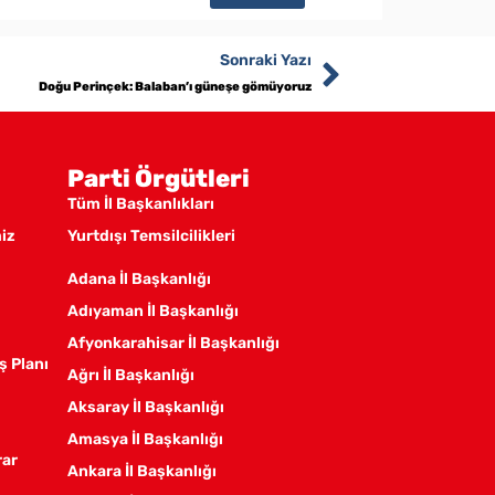
Sonraki Yazı
Doğu Perinçek: Balaban’ı güneşe gömüyoruz
Parti Örgütleri
Tüm İl Başkanlıkları
miz
Yurtdışı Temsilcilikleri
Adana İl Başkanlığı
Adıyaman İl Başkanlığı
Afyonkarahisar İl Başkanlığı
ş Planı
Ağrı İl Başkanlığı
Aksaray İl Başkanlığı
Amasya İl Başkanlığı
rar
Ankara İl Başkanlığı