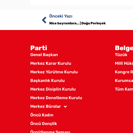
Önceki Yazı
Nice bayramlara… | Doğu Perinçek
Parti
Belge
Genel Başkan
Tüzük
Merkez Karar Kurulu
Millî Hü
Merkez Yürütme Kurulu
Kongre R
Başkanlık Kurulu
Kurumsal
Merkez Disiplin Kurulu
Tüm Kam
Merkez Denetleme Kurulu
Merkez Bürolar
Öncü Kadın
Öncü Gençlik
Örgütlenme Şeması