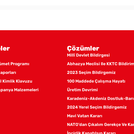
ler
Çözümler
Millî Devlet Bildirgesi
kümet Programı
Abhazya Meclisi Ile KKTC Bildiri
aporları
2023 Seçim Bildirgemiz
 Kimlik Klavuzu
100 Maddede Çalışma Hayatı
panya Malzemeleri
Üretim Devrimi
Karadeniz-Akdeniz Dostluk-Barı
2024 Yerel Seçim Bildirgemiz
Mavi Vatan Kararı
NATO’dan Çıkalım Gerekçe Ve Ka
İncirlik Kapatılsın Kararı