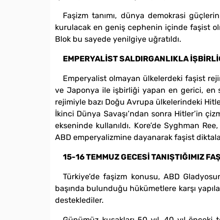
Faşizm tanımı, dünya demokrasi güçlerinin
kurulacak en geniş cephenin içinde faşist o
Blok bu sayede yenilgiye uğratıldı.
EMPERYALİST SALDIRGANLIKLA İŞBİRLİ
Emperyalist olmayan ülkelerdeki faşist reji
ve Japonya ile işbirliği yapan en gerici, en 
rejimiyle bazı Doğu Avrupa ülkelerindeki Hitler 
İkinci Dünya Savaşı’ndan sonra Hitler’in çiz
ekseninde kullanıldı. Kore’de Syghman Ree, 
ABD emperyalizmine dayanarak faşist diktala
15-16 TEMMUZ GECESİ TANIŞTIĞIMIZ FA
Türkiye’de faşizm konusu, ABD Gladyosun
başında bulunduğu hükümetlere karşı yapılan
desteklediler.
Günümüz kuşakları 50 yıl, 40 yıl önceki 