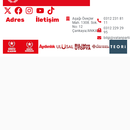
Adres
İletişim
Aşağı Öveçler
0312 231 81
Mah. 1308. Sok.
11
No: 12
0312 229 29
Çankaya/ANKARA
95
bilgi@vatanpartis