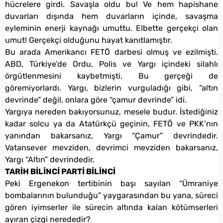
hücrelere girdi. Savaşla oldu bu! Ve hem hapishane
duvarları dışında hem duvarların içinde, savaşma
eyleminin enerji kaynağı umuttu. Elbette gerçekçi olan
umut! Gerçekçi olduğunu hayat kanıtlamıştır.
Bu arada Amerikancı FETÖ darbesi olmuş ve ezilmişti.
ABD, Türkiye’de Ordu, Polis ve Yargı içindeki silahlı
örgütlenmesini kaybetmişti. Bu gerçeği de
göremiyorlardı. Yargı, bizlerin vurguladığı gibi, “altın
devrinde” değil, onlara göre “çamur devrinde” idi.
Yargıya nereden bakıyorsunuz, mesele budur. İstediğiniz
kadar solcu ya da Atatürkçü geçinin, FETÖ ve PKK’nın
yanından bakarsanız, Yargı “Çamur” devrindedir.
Vatansever mevziden, devrimci mevziden bakarsanız,
Yargı “Altın” devrindedir.
TARİH BİLİNCİ PARTİ BİLİNCİ
Peki Ergenekon tertibinin başı sayılan “Ümraniye
bombalarının bulunduğu” yaygarasından bu yana, süreci
gören iyimserler ile sürecin altında kalan kötümserleri
ayıran çizgi nerededir?