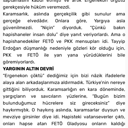
saptamasını kabul etmişti ve artık Ergenekon örgütü
gerekçesiyle hüküm veremezdi.
Karamsarlık, aslında gerçekçilik gibi sunulur ama
gerçeğe elvedâdır. Onlara göre, Yargıya asla
güvenilmezdi. “Niçin” diyorduk. “Çünkü bakın
hapishaneler insan dolu” diye yanıt veriyorlardı. Ama o
hapishanedekiler FETÖ ve PKK mensupları idi. Tayyip
Erdoğan düşmanlığı nedeniyle gözleri kör olduğu için,
PKK ve FETÖ ile yan yana yürüdüklerini bile
göremiyorlardı.
YARGININ ALTIN DEVRİ
“Ergenekon çöktü” dediğimiz için bizi nâzik ifadelerle
alaya alan arkadaşlarımıza aldırmadık. Türkiye’nin nereye
gittiğini biliyorduk. Karamsarlığın en kara döneminde,
yargıçların ve savcıların yüzlerine, “Bugün bizim
bulunduğumuz hücrelere siz gireceksiniz” diye
haykırmıştık. O haykırış aslında, karamsarlar duysun ve
mevziye girsinler diye idi. Hapisteki vatanseverler çıktı,
onları hapse atan FETÖ Gladyosu onların kaldığı