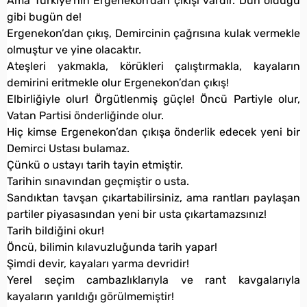
Ama Türkiye’nin Ergenekon’dan çıkışı vardır. Dün olduğu
gibi bugün de!
Ergenekon’dan çıkış, Demircinin çağrısına kulak vermekle
olmuştur ve yine olacaktır.
Ateşleri yakmakla, körükleri çalıştırmakla, kayaların
demirini eritmekle olur Ergenekon’dan çıkış!
Elbirliğiyle olur! Örgütlenmiş güçle! Öncü Partiyle olur,
Vatan Partisi önderliğinde olur.
Hiç kimse Ergenekon’dan çıkışa önderlik edecek yeni bir
Demirci Ustası bulamaz.
Çünkü o ustayı tarih tayin etmiştir.
Tarihin sınavından geçmiştir o usta.
Sandıktan tavşan çıkartabilirsiniz, ama rantları paylaşan
partiler piyasasından yeni bir usta çıkartamazsınız!
Tarih bildiğini okur!
Öncü, bilimin kılavuzluğunda tarih yapar!
Şimdi devir, kayaları yarma devridir!
Yerel seçim cambazlıklarıyla ve rant kavgalarıyla
kayaların yarıldığı görülmemiştir!