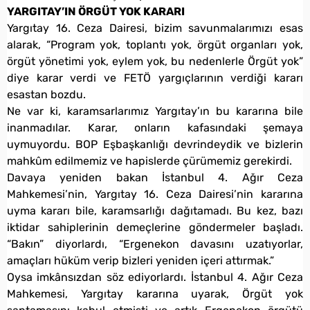
YARGITAY’IN ÖRGÜT YOK KARARI
Yargıtay 16. Ceza Dairesi, bizim savunmalarımızı esas
alarak, “Program yok, toplantı yok, örgüt organları yok,
örgüt yönetimi yok, eylem yok, bu nedenlerle Örgüt yok”
diye karar verdi ve FETÖ yargıçlarının verdiği kararı
esastan bozdu.
Ne var ki, karamsarlarımız Yargıtay’ın bu kararına bile
inanmadılar. Karar, onların kafasındaki şemaya
uymuyordu. BOP Eşbaşkanlığı devrindeydik ve bizlerin
mahkûm edilmemiz ve hapislerde çürümemiz gerekirdi.
Davaya yeniden bakan İstanbul 4. Ağır Ceza
Mahkemesi’nin, Yargıtay 16. Ceza Dairesi’nin kararına
uyma kararı bile, karamsarlığı dağıtamadı. Bu kez, bazı
iktidar sahiplerinin demeçlerine göndermeler başladı.
“Bakın” diyorlardı, “Ergenekon davasını uzatıyorlar,
amaçları hüküm verip bizleri yeniden içeri attırmak.”
Oysa imkânsızdan söz ediyorlardı. İstanbul 4. Ağır Ceza
Mahkemesi, Yargıtay kararına uyarak, Örgüt yok