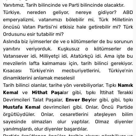
Yanıtımız, Tarih bilincinde ve Parti bilincinde olacaktır.
Türkiye, nereden geliyor, nereye gidiyor? ABD
emperyalizmi, vatanımızı bölebilir mi, Türk Milletinin
öncüsü Vatan Partisi’ni etkisiz hale getirebilir mi? Türk
Ordusunu esir tutabilir mi?
Aslında biz iyimserler de ve o kötümserler de bu sorunun
yanıtını veriyorduk. Kuşkusuz o kötümserler de
Vatansever idi, Milliyetçi idi, Atatürkçü idi. Ama işte bu
mevzilerin lafta kalmaması için, tarih bilinci gerekiyor.
Kısacası Türkiye’nin mecburiyetlerini, Türkiye’nin
dinamiklerini anlamak meselesi!
Tarih bilinci olanlar, tarihe yön verebiliyorlar. Tıpkı
Namık
Kemal
ve
Mithat Paşa
lar gibi, tıpkı İttihat Terakki
Devrimcileri Talat Paşalar,
Enver Bey
ler gibi, gibi, tıpkı
Mustafa Kemal
devrimcileri gibi. Onlar, Öncü Partide
örgütlüydüler. Onlar, cesaretlerini ateşleyen bilim
sayesinde olmazları olur yaptılar. Olmaz diyenler
yanılmışlardı, olur diyenler başardılar.