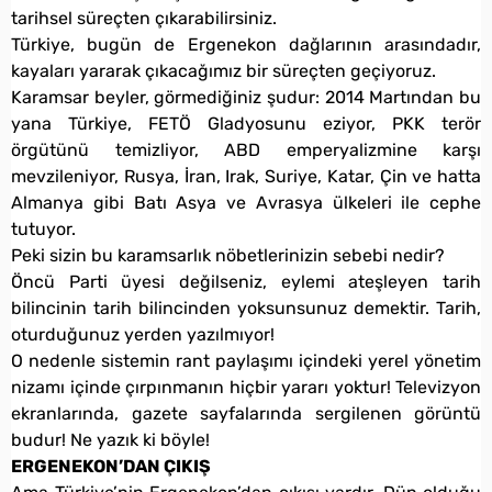
tarihsel süreçten çıkarabilirsiniz.
Türkiye, bugün de Ergenekon dağlarının arasındadır,
kayaları yararak çıkacağımız bir süreçten geçiyoruz.
Karamsar beyler, görmediğiniz şudur: 2014 Martından bu
yana Türkiye, FETÖ Gladyosunu eziyor, PKK terör
örgütünü temizliyor, ABD emperyalizmine karşı
mevzileniyor, Rusya, İran, Irak, Suriye, Katar, Çin ve hatta
Almanya gibi Batı Asya ve Avrasya ülkeleri ile cephe
tutuyor.
Peki sizin bu karamsarlık nöbetlerinizin sebebi nedir?
Öncü Parti üyesi değilseniz, eylemi ateşleyen tarih
bilincinin tarih bilincinden yoksunsunuz demektir. Tarih,
oturduğunuz yerden yazılmıyor!
O nedenle sistemin rant paylaşımı içindeki yerel yönetim
nizamı içinde çırpınmanın hiçbir yararı yoktur! Televizyon
ekranlarında, gazete sayfalarında sergilenen görüntü
budur! Ne yazık ki böyle!
ERGENEKON’DAN ÇIKIŞ