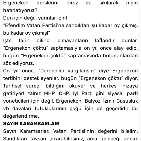
Ergenekon derslerini biraz da sıkılarak niçin
hatırlatıyoruz?
Dün için değil, yarınlar için!
“Efendim Vatan Partisi’ne sandıktan şu kadar oy çıkmış,
bu kadar oy çıkmış!”
İşte tarih bilinci olmayanların laflarıdır bunlar.
“Ergenekon çöktü” saptamasıyla on yıl önce alay edip,
bugün “Ergenekon çöktü” saptamasında bulunanlardan
söz ediyoruz.
On yıl önce, “Darbeciler yargılansın” diye Ergenekon
tertibini destekleyenler, bugün “Ergenekon çöktü” diyor.
Tarihsel süreç, bildiğini okuyor ve herkesi hizaya
getiriyor! Yalnız MHP, CHP, İyi Parti gibi siyasal parti
yöneticileri için değil, Ergenekon, Balyoz, İzmir Casusluk
vb davaları tutuklularının çoğu için de geçerlidir bu
değerlendirme.
SAYIN KARAMSARLAR!
Sayın Karamsarlar, Vatan Partisi’nin değerini bilelim.
Sandıktan tavşan çıkarabilirsiniz, ama geleceği ancak