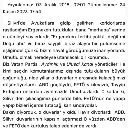
Yayınlanma:
03 Aralık 2018, 02:01
Güncellenme:
24
Kasım 2023, 17:54
Silivri’de Avukatlara gidip gelirken koridorlarda
rastladığım Ergenekon tutukluları bana “merhaba” yerine
o cümleyi söylerlerdi: “Ergenekon tertibi çöktü, değil mi
Doğu abi.” Ve biraz saygılı, biraz alaycı bir gülümseme
eşliğinde! Çünkü bizim hayâl gördüğümüze inanıyorlardı.
Umutlu olmak neredeyse utanılacak bir konumdu.
Biz Vatan Partisi,
Aydınlık
ve
Ulusal Kanal
yöneticileri ile
kimi seçkin komutanlarımız dışında tutukluların büyük
çoğunluğu, nice yıllar o duvarların arasında kalacağımızı
düşünüyorlardı. ABD güçlüydü, FETÖ yıkılmazdı, Tayyip
Erdoğan onlardan ayrılmazdı! Umutsuzlardı. O kadar ki,
Silivri’den çıkacağımız günlerde bile, FETÖ’nün ne yapıp
yapıp bizleri içerde tutacağı kanısındaydılar.
Bakın diyorduk, o duvarlar yıkıldı. Hayır diyorlardı, ABD,
Silivri duvarlarının kapısını açtırmaz! O yüzden ABD’den
ve FETÖ’den kurtuluş talep edenler de vardı.