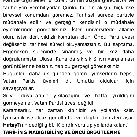
Partide örgütlenen öncüler, tarihin akışını görebiliyor ve
tarihe yön verebiliyorlar. Çünkü tarihin akışını hiçkimse
bireysel konumdan göremez. Tarihsel sürece partiyle
müdahale edilir ve gerçeğin kendisini o müdahale
eylemlerinde görebilirsiniz. İster üniversitede allâme
olun, ister dört yıldızlı komutan olun, Öncü Parti üyesi
değilseniz, tarihsel süreci okuyamazsınız. Bu saptama,
Ergenekon sürecinde sınanmış ve bir kez daha
doğrulanmıştır. Ulusal Kanal’da sık sık Silivri yargılaması
görüntülerine bakınız, hep bu gerçeği göreceksiniz.
Bugünleri daha ilk günden gören iyimserlerin hepsi,
Vatan Partisi üyeleri idi. Umutlu oldukları için
savaşçıydılar.
Silivri duvarlarının yıkılacağını ve hatta yıkıldığını
görmeyenler, Vatan Partisi üyesi değildi.
Karamsarlık, her zaman kibirlidir ve yollarda kalır.
İyimserlik ise alçak gönüllüdür ve dağları denizleri aşar.
Hatayî
’nin dediği gibi, “Kibirdir yorulup yollarda kalan.”
TARİHİN SINADIĞI BİLİNÇ VE ÖNCÜ ÖRGÜTLENME