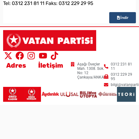
Tel: 0312 231 81 11 Faks: 0312 229 29 95
İndir
Adres
İletişim
Aşağı Öveçler
0312 231 81
Mah. 1308. Sok.
11
No: 12
0312 229 29
Çankaya/ANKARA
95
bilgi@vatanpartis