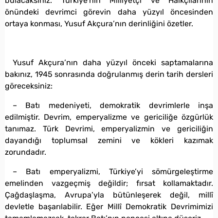
bulacaksınız. Türkiye’nin Milliyetçi ve Halkçılarının
önündeki devrimci görevin daha yüzyıl öncesinden
ortaya konması, Yusuf Akçura’nın derinliğini özetler.
Yusuf Akçura’nın daha yüzyıl önceki saptamalarına
bakınız, 1945 sonrasında doğrulanmış derin tarih dersleri
göreceksiniz:
– Batı medeniyeti, demokratik devrimlerle inşa
edilmiştir. Devrim, emperyalizme ve gericiliğe özgürlük
tanımaz. Türk Devrimi, emperyalizmin ve gericiliğin
dayandığı toplumsal zemini ve kökleri kazımak
zorundadır.
– Batı emperyalizmi, Türkiye’yi sömürgeleştirme
emelinden vazgeçmiş değildir; fırsat kollamaktadır.
Çağdaşlaşma, Avrupa’yla bütünleşerek değil, millî
devletle başarılabilir. Eğer Millî Demokratik Devrimimizi