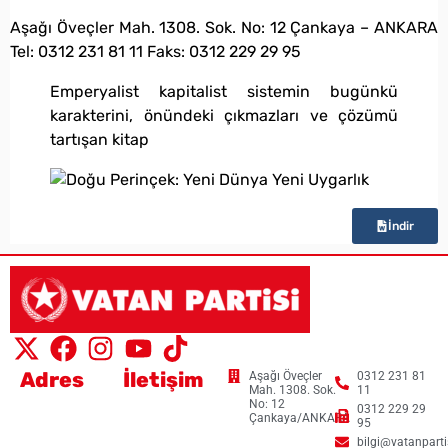
bilgi@vatanpartisi.org.tr
Aşağı Öveçler Mah. 1308. Sok. No: 12 Çankaya – ANKARA
Tel: 0312 231 81 11 Faks: 0312 229 29 95
Emperyalist kapitalist sistemin bugünkü
karakterini, önündeki çıkmazları ve çözümü
tartışan kitap
İndir
Adres
İletişim
Aşağı Öveçler
0312 231 81
Mah. 1308. Sok.
11
No: 12
0312 229 29
Çankaya/ANKARA
95
bilgi@vatanpartis