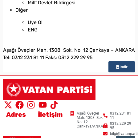
Millî Devlet Bildirgesi
Diğer
Üye Ol
ENG
bilgi@vatanpartisi.org.tr
Aşağı Öveçler Mah. 1308. Sok. No: 12 Çankaya – ANKARA
Tel: 0312 231 81 11 Faks: 0312 229 29 95
İndir
Adres
İletişim
Aşağı Öveçler
0312 231 81
Mah. 1308. Sok.
11
No: 12
0312 229 29
Çankaya/ANKARA
95
bilgi@vatanpartis