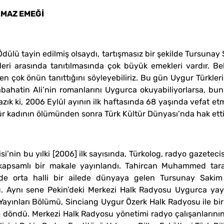
LMAZ EMEĞİ
dülü tayin edilmiş olsaydı‚ tartışmasız bir şekilde Tursunay
leri arasında tanıtılmasında çok büyük emekleri vardır. Bel
e en çok önün tanıttığını söyleyebiliriz. Bu gün Uygur Türkler
bahatin Ali’nin romanlarını Uygurca okuyabiliyorlarsa‚ bu
zık ki‚ 2006 Eylül ayının ilk haftasında 68 yaşında vefat et
tür kadının ölümünden sonra Türk Kültür Dünyası’nda hak etti
i’nin bu yılki [2006] ilk sayısında‚ Türkolog‚ radyo gazetec
ş kapsamlı bir makale yayınlandı. Tahircan Muhammed ta
i’de orta halli bir ailede dünyaya gelen Tursunay Sakim
. Aynı sene Pekin’deki Merkezi Halk Radyosu Uygurca yay
yınları Bölümü‚ Sinciang Uygur Özerk Halk Radyosu ile birle
e döndü. Merkezi Halk Radyosu yönetimi radyo çalışanlarının 