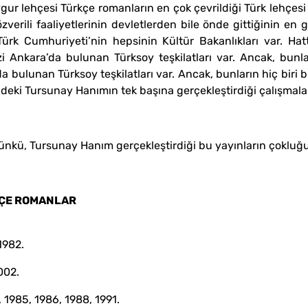
r lehçesi Türkçe romanların en çok çevrildiği Türk lehçesi u
özverili faaliyetlerinin devletlerden bile önde gittiğinin e
Türk Cumhuriyeti’nin hepsinin Kültür Bakanlıkları var. Hat
i Ankara’da bulunan Türksoy teşkilatları var. Ancak‚ bunla
 bulunan Türksoy teşkilatları var. Ancak‚ bunların hiç biri b
deki Tursunay Hanımın tek başına gerçekleştirdiği çalışmalar
nkü‚ Tursunay Hanım gerçekleştirdiği bu yayınların çokluğ
KÇE ROMANLAR
1982.
002.
 1985‚ 1986‚ 1988‚ 1991.