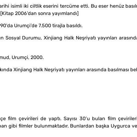
i isimli iki ciltlik eserini tercüme etti. Bu eser henüz bas
 [Kitap 2006’dan sonra yayımlandı]
90’da Urumçi’de 7.500 tirajla basıldı.
ın Sosyal Durumu‚ Xinjiang Halk Neşriyatı yayınları arasınd
hmud‚ Urumçi‚ 2000.
kında Xinjiang Halk Neşriyatı yayınları arasında basılması be
film çevirileri de yaptı. Sayısı 30’u bulan film çeviriler
ban gibi filmler bulunmaktadır. Bunlardan başka Uygurca ve