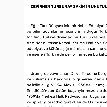
ÇEVİRMEN TURSUNAY SAKİM’İN UNUTU
Eğer Türk Dünyası için bir Nobel Edebiyat Ö
ve bilim adamlarının eserlerinin Uygur Türk
tanıtımı‚ Türkiye dışındaki bir Türk ülkesind
Aziz Nesin‚ Yaşar Kemal, Kerime Nadir ve Sa
edebiyat ve kültür aşığı mümtaz in san‚ ne ya
ve eserleri Türkiye’de pek bilinmeyen bu kül
Urumçi’de yayınlanan Dil ve Tercüme Dergis
ve çalışmaları hakkında bilgi veren geni
belirtildiği gibi‚ 24 Mayıs 1938’de Urumç
Enstitüsü’nden üstün başarıyla mezun oldu
1959’da Merkezi Halk Radyosu’nun Uygurca Ya
ve spiker gibi radyo görevlileri de Urumçıi’y