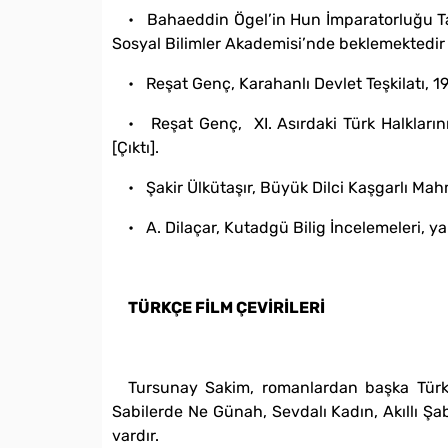
• Bahaeddin Ögel’in Hun İmparatorluğu Tarih
Sosyal Bilimler Akademisi’nde beklemektedir
• Reşat Genç, Karahanlı Devlet Teşkilatı‚ 19
• Reşat Genç‚ XI. Asırdaki Türk Halkların
[Çıktı].
• Şakir Ülkütaşır‚ Büyük Dilci Kaşgarlı Ma
• A. Dilaçar, Kutadgü Bilig İncelemeleri‚ ya
TÜRKÇE FİLM ÇEVİRİLERİ
Tursunay Sakim‚ romanlardan başka Türkçe 
Sabilerde Ne Günah‚ Sevdalı Kadın‚ Akıllı Şa
vardır.