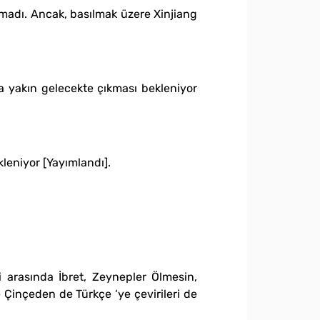
ılmadı. Ancak‚ basılmak üzere Xinjiang
a yakın gelecekte çıkması bekleniyor
kleniyor [Yayımlandı].
i arasında İbret‚ Zeynepler Ölmesin‚
 Çinçeden de Türkçe ‘ye çevirileri de