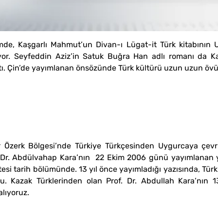
de, Kaşgarlı Mahmut’un Divan-ı Lügat-it Türk kitabının U
uyor. Seyfeddin Aziz’in Satuk Buğra Han adlı romanı da Ka
ı. Çin’de yayımlanan önsözünde Türk kültürü uzun uzun övül
 Özerk Bölgesi’nde Türkiye Türkçesinden Uygurcaya çevri
f. Dr. Abdülvahap Kara’nın 22 Ekim 2006 günü yayımlanan 
si tarih bölümünde. 13 yıl önce yayımladığı yazısında, Türk 
azak Türklerinden olan Prof. Dr. Abdullah Kara’nın 13
alıyoruz.