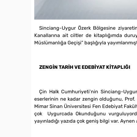
Sinciang-Uygur Özerk Bölgesine ziyaretim
Kanallarına ait ciltler de kitaplığımda dur
Müslümanlığa Geçişi” başlığıyla yayımlanmışt
ZENGİN TARİH VE EDEBİYAT KİTAPLIĞI
Çin Halk Cumhuriyeti’nin Sinciang-Uygur
eserlerinin ne kadar zengin olduğunu, Pro
Mimar Sinan Üniversitesi Fen Edebiyat Fakülte
çok Uygurcada Okunduğunu vurguluyordu. K
yayınladığı yazıda çok geniş bilgi var. Aynen 