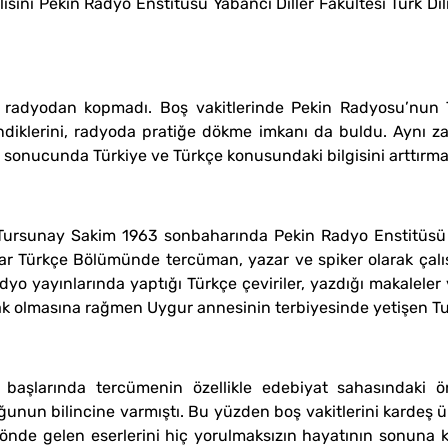
sini Pekin Radyo Enstitüsü Yabancı Diller Fakültesi Türk D
a‚ radyodan kopmadı. Boş vakitlerinde Pekin Radyosu’nun 
ndiklerini‚ radyoda pratiğe dökme imkanı da buldu. Aynı 
r sonucunda Türkiye ve Türkçe konusundaki bilgisini arttırma
Tursunay Sakim 1963 sonbaharında Pekin Radyo Enstitüsü Ya
nlar Türkçe Bölümünde tercüman‚ yazar ve spiker olarak çal
yo yayınlarında yaptığı Türkçe çeviriler‚ yazdığı makaleler
ak olmasına rağmen Uygur annesinin terbiyesinde yetişen Tu
şlarında tercümenin özellikle edebiyat sahasındaki önem
unun bilincine varmıştı. Bu yüzden boş vakitlerini kardeş ül
 önde gelen eserlerini hiç yorulmaksızın hayatının sonuna