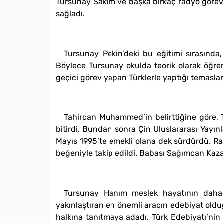
Tursunay Sakim ve başka birkaç radyo görevli
sağladı.
Tursunay Pekin’deki bu eğitimi sırasınd
Böylece Tursunay okulda teorik olarak öğre
geçici görev yapan Türklerle yaptığı temasla
Tahircan Muhammed’in belirttiğine göre‚ 
bitirdi. Bundan sonra Çin Uluslararası Yayı
Mayıs 1995’te emekli olana dek sürdürdü. Rad
beğeniyle takip edildi. Babası Sağımcan Kaz
Tursunay Hanım meslek hayatının daha ba
yakınlaştıran en önemli aracın edebiyat olduğ
halkına tanıtmaya adadı. Türk Edebiyatı’nin