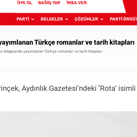
ÜYE OL
BAĞIŞ YAP
İMZA VER
PARTİ
BELGELER
ÇÖZÜMLER
PARTİ ÖRGÜ
ayımlanan Türkçe romanlar ve tarih kitapları
r bölgesinde yayımlanan Türkçe romanlar ve tarih kitapları
çek, Aydınlık Gazetesi’ndeki ‘Rota’ isimli