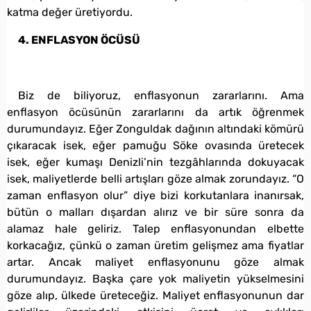
katma değer üretiyordu.
4. ENFLASYON ÖCÜSÜ
Biz de biliyoruz, enflasyonun zararlarını. Ama
enflasyon öcüsünün zararlarını da artık öğrenmek
durumundayız. Eğer Zonguldak dağının altındaki kömürü
çıkaracak isek, eğer pamuğu Söke ovasında üretecek
isek, eğer kumaşı Denizli’nin tezgâhlarında dokuyacak
isek, maliyetlerde belli artışları göze almak zorundayız. “O
zaman enflasyon olur” diye bizi korkutanlara inanırsak,
bütün o malları dışardan alırız ve bir süre sonra da
alamaz hale geliriz. Talep enflasyonundan elbette
korkacağız, çünkü o zaman üretim gelişmez ama fiyatlar
artar. Ancak maliyet enflasyonunu göze almak
durumundayız. Başka çare yok maliyetin yükselmesini
göze alıp, ülkede üreteceğiz. Maliyet enflasyonunun dar