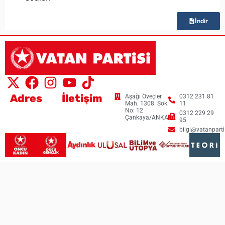
İndir
Adres
İletişim
Aşağı Öveçler
0312 231 81
Mah. 1308. Sok.
11
No: 12
0312 229 29
Çankaya/ANKARA
95
bilgi@vatanpartis