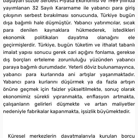
başlayan sözde Serbest Piyasa Ekonomisi ve 1989 yılında
yayımlanan 32 Sayılı Kararname ile yabancı para giriş
çıkışının serbest bırakılması sonucunda, Türkiye bugün
dışa bağımlı hale düşmüştür. Yabancı yatırımcılar, sıcak
para denilen kaynaklara hükmederek, istedikleri
ekonomik politikaları dayatma olanağını ele
geçirmişlerdir. Türkiye, bugün tüketim ve ithalat tabanlı
imalat yapısı sonucu gerek cari açığını fonlama, gerekse
dış borçları erteleme zorunluluğu yüzünden yabancı
paraya bağımlı durumdadır. Yeterli döviz bulunamayınca,
yabancı para kurlarında ani artışlar yaşanmaktadır.
Yabancı para kurlarını düşürmek ya da fazla artışın
önüne geçmek için faizler yükseltilmekte, sonuç olarak
ekonomimiz sürekli yıpranmakta, enflasyon artmakta,
çalışanların gelirleri düşmekte ve artan maliyetler
nedeniyle fabrikalar kapanmakta, işsizlik büyümektedir.
Küresel merkezlerin dayatmalarıyla kurulan borcu