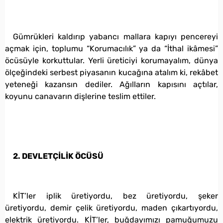
Gümrükleri kaldırıp yabancı mallara kapıyı pencereyi
açmak için, toplumu “Korumacılık” ya da “İthal ikâmesi”
öcüsüyle korkuttular. Yerli üreticiyi korumayalım, dünya
ölçeğindeki serbest piyasanın kucağına atalım ki, rekâbet
yeteneği kazansın dediler. Ağılların kapısını açtılar,
koyunu canavarın dişlerine teslim ettiler.
2. DEVLETÇİLİK ÖCÜSÜ
KİT’ler iplik üretiyordu, bez üretiyordu, şeker
üretiyordu, demir çelik üretiyordu, maden çıkartıyordu,
elektrik üretiyordu. KİT’ler, buğdayımızı pamuğumuzu