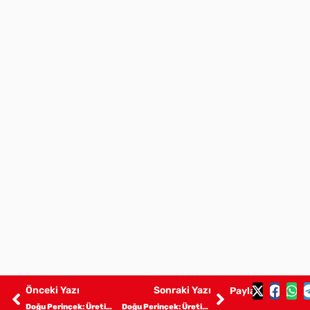
Önceki Yazı
Sonraki Yazı
Paylaş:
Doğu Perinçek: Üretim devrimi-1 Buraya nasıl geldik
Doğu Perinçek: Üretim devrimi-3 Borçlanma ekonomisinin iflası