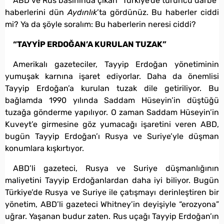
ABD ve Rus basınında çıkan “Türkiye’de turuncu darbe”
haberlerini dün
Aydınlık
’ta gördünüz. Bu haberler ciddi
mi? Ya da şöyle soralım: Bu haberlerin neresi ciddi?
“TAYYİP ERDOĞAN’A KURULAN TUZAK”
Amerikalı gazeteciler, Tayyip Erdoğan yönetiminin
yumuşak karnına işaret ediyorlar. Daha da önemlisi
Tayyip Erdoğan’a kurulan tuzak dile getiriliyor. Bu
bağlamda 1990 yılında Saddam Hüseyin’in düştüğü
tuzağa gönderme yapılıyor. O zaman Saddam Hüseyin’in
Kuveyt’e girmesine göz yumacağı işaretini veren ABD,
bugün Tayyip Erdoğan’ı Rusya ve Suriye’yle düşman
konumlara kışkırtıyor.
ABD’li gazeteci, Rusya ve Suriye düşmanlığının
maliyetini Tayyip Erdoğanlardan daha iyi biliyor. Bugün
Türkiye’de Rusya ve Suriye ile çatışmayı derinleştiren bir
yönetim, ABD’li gazeteci Whitney’in deyişiyle “erozyona”
uğrar. Yaşanan budur zaten. Rus uçağı Tayyip Erdoğan’ın