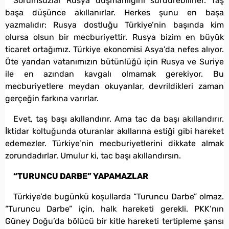
Sorumsuzlar Rusya düşmanlığını sürdürebilirler. Taş
başa düşünce akıllanırlar. Herkes şunu en başa
yazmalıdır: Rusya dostluğu Türkiye’nin başında kim
olursa olsun bir mecburiyettir. Rusya bizim en büyük
ticaret ortağımız. Türkiye ekonomisi Asya’da nefes alıyor.
Öte yandan vatanımızın bütünlüğü için Rusya ve Suriye
ile en azından kavgalı olmamak gerekiyor. Bu
mecburiyetlere meydan okuyanlar, devrildikleri zaman
gerçeğin farkına varırlar.
Evet, taş başı akıllandırır. Ama tac da başı akıllandırır.
İktidar koltuğunda oturanlar akıllarına estiği gibi hareket
edemezler. Türkiye’nin mecburiyetlerini dikkate almak
zorundadırlar. Umulur ki, tac başı akıllandırsın.
“TURUNCU DARBE” YAPAMAZLAR
Türkiye’de bugünkü koşullarda “Turuncu Darbe” olmaz.
“Turuncu Darbe” için, halk hareketi gerekli. PKK’nın
Güney Doğu’da bölücü bir kitle hareketi tertipleme şansı