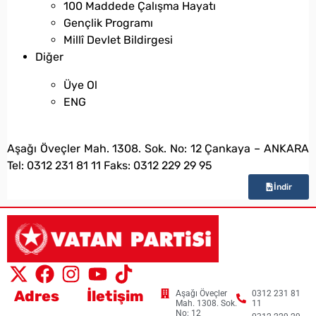
100 Maddede Çalışma Hayatı
Gençlik Programı
Millî Devlet Bildirgesi
Diğer
Üye Ol
ENG
bilgi@vatanpartisi.org.tr
Aşağı Öveçler Mah. 1308. Sok. No: 12 Çankaya – ANKARA
Tel: 0312 231 81 11 Faks: 0312 229 29 95
İndir
Adres
İletişim
Aşağı Öveçler
0312 231 81
Mah. 1308. Sok.
11
No: 12