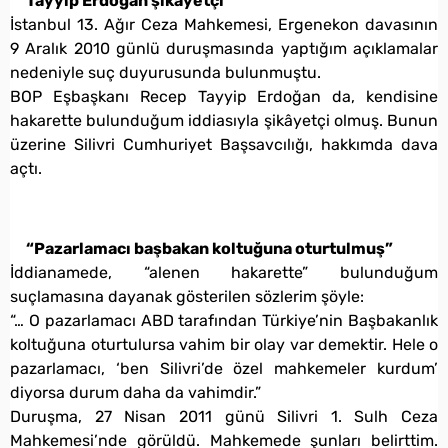
Tayyip Erdoğan şikâyetçi
İstanbul 13. Ağır Ceza Mahkemesi, Ergenekon davasının
9 Aralık 2010 günlü duruşmasında yaptığım açıklamalar
nedeniyle suç duyurusunda bulunmuştu.
BOP Eşbaşkanı Recep Tayyip Erdoğan da, kendisine
hakarette bulunduğum iddiasıyla şikâyetçi olmuş. Bunun
üzerine Silivri Cumhuriyet Başsavcılığı, hakkımda dava
açtı.
“Pazarlamacı başbakan koltuğuna oturtulmuş”
İddianamede, “alenen hakarette” bulunduğum
suçlamasına dayanak gösterilen sözlerim şöyle:
“… O pazarlamacı ABD tarafından Türkiye’nin Başbakanlık
koltuğuna oturtulursa vahim bir olay var demektir. Hele o
pazarlamacı, ‘ben Silivri’de özel mahkemeler kurdum’
diyorsa durum daha da vahimdir.”
Duruşma, 27 Nisan 2011 günü Silivri 1. Sulh Ceza
Mahkemesi’nde görüldü. Mahkemede şunları belirttim.