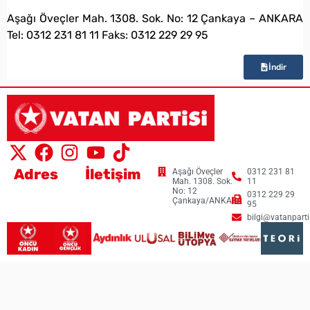
bilgi@vatanpartisi.org.tr
Aşağı Öveçler Mah. 1308. Sok. No: 12 Çankaya – ANKARA
Tel: 0312 231 81 11 Faks: 0312 229 29 95
İndir
Adres
İletişim
Aşağı Öveçler
0312 231 81
Mah. 1308. Sok.
11
No: 12
0312 229 29
Çankaya/ANKARA
95
bilgi@vatanpartis