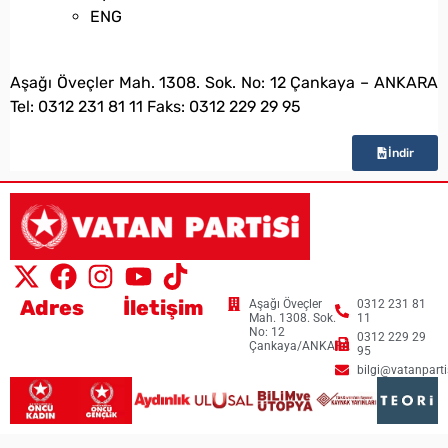
ENG
bilgi@vatanpartisi.org.tr
Aşağı Öveçler Mah. 1308. Sok. No: 12 Çankaya – ANKARA
Tel: 0312 231 81 11 Faks: 0312 229 29 95
İndir
Adres
İletişim
Aşağı Öveçler
0312 231 81
Mah. 1308. Sok.
11
No: 12
0312 229 29
Çankaya/ANKARA
95
bilgi@vatanpartis