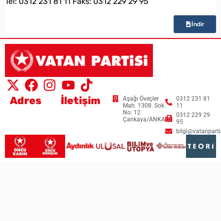
Tel: 0312 231 81 11 Faks: 0312 229 29 95
İndir
Adres
İletişim
Aşağı Öveçler
0312 231 81
Mah. 1308. Sok.
11
No: 12
0312 229 29
Çankaya/ANKARA
95
bilgi@vatanpartis