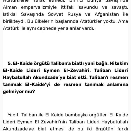
Atatürklerle ittifak etmedi. Birinci Dünya Savaşında
Alman emperyalizmiyle ittifakı savundu ve savaştı.
İstiklal Savaşında Sovyet Rusya ve Afganistan ile
birlikteydi. Bu ülkelerin başlarında Atatürkler yoktu. Ama
Atatürk ile aynı cephede yer alanlar vardı.
5. El-Kaide örgütü Taliban’a biatlı yani bağlı. Nitekim
El-Kaide Lideri Eymen El-Zevahiri, Taliban Lideri
Haybatullah Akundzade’ye biat etti. Taliban’ı resmen
tanımak El-Kaide’yi de resmen tanımak anlamına
gelmiyor mu?
Yanıt: Taliban ile El Kaide bambaşka örgütler. El-Kaide
Lideri Eymen El-Zevahiri’nin Taliban Lideri Haybatullah
Akundzade’ye biat etmesi de bu iki örgütün farklı