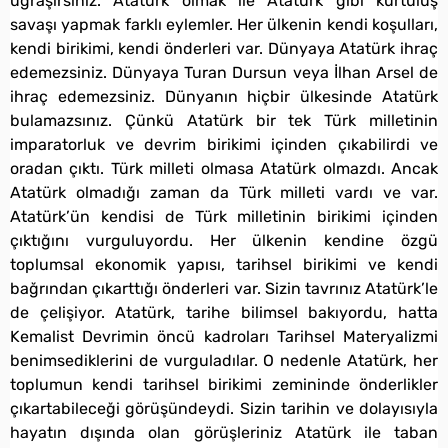
uğraşırsınız. Atatürk olmak ile Atatürk gibi kurtuluş
savaşı yapmak farklı eylemler. Her ülkenin kendi koşulları,
kendi birikimi, kendi önderleri var. Dünyaya Atatürk ihraç
edemezsiniz. Dünyaya Turan Dursun veya İlhan Arsel de
ihraç edemezsiniz. Dünyanın hiçbir ülkesinde Atatürk
bulamazsınız. Çünkü Atatürk bir tek Türk milletinin
imparatorluk ve devrim birikimi içinden çıkabilirdi ve
oradan çıktı. Türk milleti olmasa Atatürk olmazdı. Ancak
Atatürk olmadığı zaman da Türk milleti vardı ve var.
Atatürk’ün kendisi de Türk milletinin birikimi içinden
çıktığını vurguluyordu. Her ülkenin kendine özgü
toplumsal ekonomik yapısı, tarihsel birikimi ve kendi
bağrından çıkarttığı önderleri var. Sizin tavrınız Atatürk’le
de çelişiyor. Atatürk, tarihe bilimsel bakıyordu, hatta
Kemalist Devrimin öncü kadroları Tarihsel Materyalizmi
benimsediklerini de vurguladılar. O nedenle Atatürk, her
toplumun kendi tarihsel birikimi zemininde önderlikler
çıkartabileceği görüşündeydi. Sizin tarihin ve dolayısıyla
hayatın dışında olan görüşleriniz Atatürk ile taban