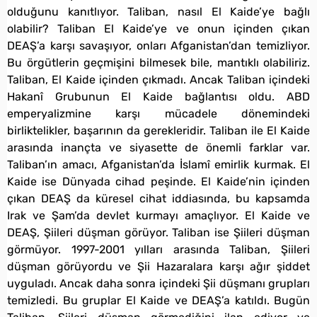
olduğunu kanıtlıyor. Taliban, nasıl El Kaide’ye bağlı
olabilir? Taliban El Kaide’ye ve onun içinden çıkan
DEAŞ’a karşı savaşıyor, onları Afganistan’dan temizliyor.
Bu örgütlerin geçmişini bilmesek bile, mantıklı olabiliriz.
Taliban, El Kaide içinden çıkmadı. Ancak Taliban içindeki
Hakanî Grubunun El Kaide bağlantısı oldu. ABD
emperyalizmine karşı mücadele dönemindeki
birliktelikler, başarının da gerekleridir. Taliban ile El Kaide
arasında inançta ve siyasette de önemli farklar var.
Taliban’ın amacı, Afganistan’da İslamî emirlik kurmak. El
Kaide ise Dünyada cihad peşinde. El Kaide’nin içinden
çıkan DEAŞ da küresel cihat iddiasında, bu kapsamda
Irak ve Şam’da devlet kurmayı amaçlıyor. El Kaide ve
DEAŞ, Şiileri düşman görüyor. Taliban ise Şiileri düşman
görmüyor. 1997-2001 yılları arasında Taliban, Şiileri
düşman görüyordu ve Şii Hazaralara karşı ağır şiddet
uyguladı. Ancak daha sonra içindeki Şii düşmanı grupları
temizledi. Bu gruplar El Kaide ve DEAŞ’a katıldı. Bugün