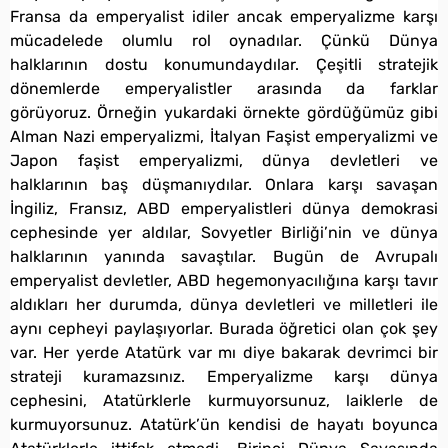
Fransa da emperyalist idiler ancak emperyalizme karşı
mücadelede olumlu rol oynadılar. Çünkü Dünya
halklarının dostu konumundaydılar. Çeşitli stratejik
dönemlerde emperyalistler arasında da farklar
görüyoruz. Örneğin yukardaki örnekte gördüğümüz gibi
Alman Nazi emperyalizmi, İtalyan Faşist emperyalizmi ve
Japon faşist emperyalizmi, dünya devletleri ve
halklarının baş düşmanıydılar. Onlara karşı savaşan
İngiliz, Fransız, ABD emperyalistleri dünya demokrasi
cephesinde yer aldılar, Sovyetler Birliği’nin ve dünya
halklarının yanında savaştılar. Bugün de Avrupalı
emperyalist devletler, ABD hegemonyacılığına karşı tavır
aldıkları her durumda, dünya devletleri ve milletleri ile
aynı cepheyi paylaşıyorlar. Burada öğretici olan çok şey
var. Her yerde Atatürk var mı diye bakarak devrimci bir
strateji kuramazsınız. Emperyalizme karşı dünya
cephesini, Atatürklerle kurmuyorsunuz, laiklerle de
kurmuyorsunuz. Atatürk’ün kendisi de hayatı boyunca