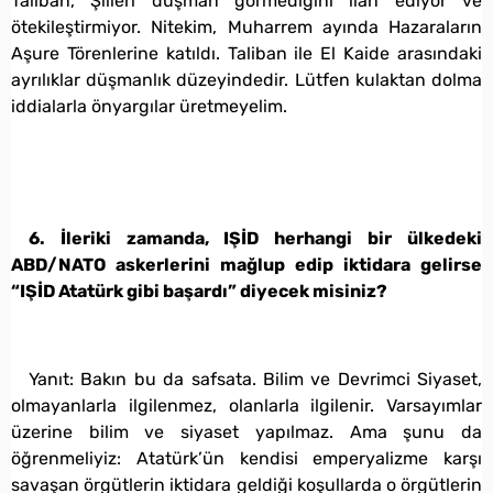
Taliban, Şiileri düşman görmediğini ilan ediyor ve
ötekileştirmiyor. Nitekim, Muharrem ayında Hazaraların
Aşure Törenlerine katıldı. Taliban ile El Kaide arasındaki
ayrılıklar düşmanlık düzeyindedir. Lütfen kulaktan dolma
iddialarla önyargılar üretmeyelim.
6. İleriki zamanda, IŞİD herhangi bir ülkedeki
ABD/NATO askerlerini mağlup edip iktidara gelirse
“IŞİD Atatürk gibi başardı” diyecek misiniz?
Yanıt: Bakın bu da safsata. Bilim ve Devrimci Siyaset,
olmayanlarla ilgilenmez, olanlarla ilgilenir. Varsayımlar
üzerine bilim ve siyaset yapılmaz. Ama şunu da
öğrenmeliyiz: Atatürk’ün kendisi emperyalizme karşı
savaşan örgütlerin iktidara geldiği koşullarda o örgütlerin