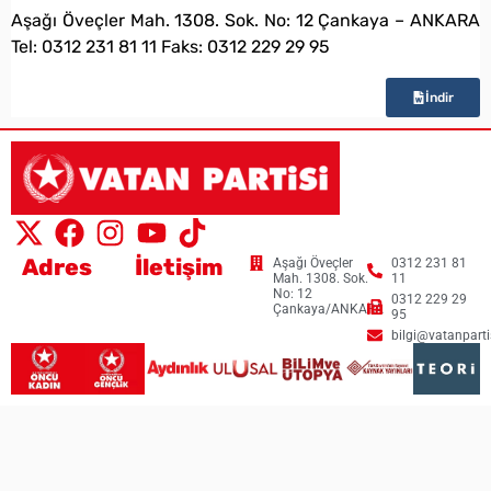
Aşağı Öveçler Mah. 1308. Sok. No: 12 Çankaya – ANKARA
Tel: 0312 231 81 11 Faks: 0312 229 29 95
İndir
Adres
İletişim
Aşağı Öveçler
0312 231 81
Mah. 1308. Sok.
11
No: 12
0312 229 29
Çankaya/ANKARA
95
bilgi@vatanpartis