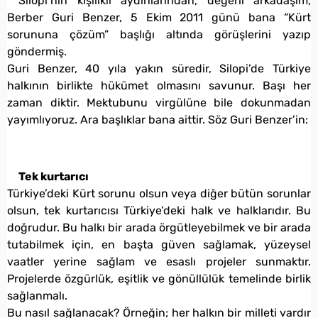
Silopi’nin kişilikli aydınlarından, değerli arkadaşım,
Berber Guri Benzer, 5 Ekim 2011 günü bana “Kürt
sorununa çözüm” başlığı altında görüşlerini yazıp
göndermiş.
Guri Benzer, 40 yıla yakın süredir, Silopi’de Türkiye
halkının birlikte hükümet olmasını savunur. Başı her
zaman diktir. Mektubunu virgülüne bile dokunmadan
yayımlıyoruz. Ara başlıklar bana aittir. Söz Guri Benzer’in:
Tek kurtarıcı
Türkiye’deki Kürt sorunu olsun veya diğer bütün sorunlar
olsun, tek kurtarıcısı Türkiye’deki halk ve halklarıdır. Bu
doğrudur. Bu halkı bir arada örgütleyebilmek ve bir arada
tutabilmek için, en başta güven sağlamak, yüzeysel
vaatler yerine sağlam ve esaslı projeler sunmaktır.
Projelerde özgürlük, eşitlik ve gönüllülük temelinde birlik
sağlanmalı.
Bu nasıl sağlanacak? Örneğin; her halkın bir milleti vardır