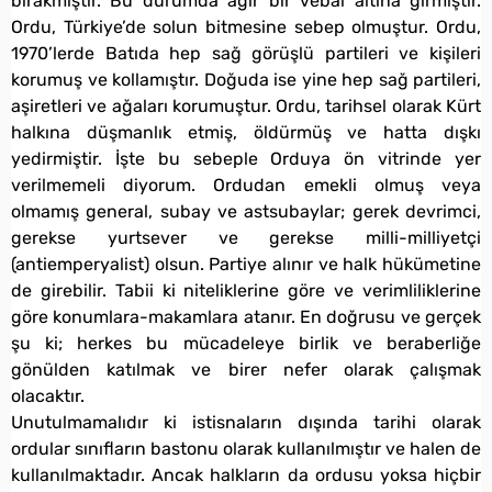
bırakmıştır. Bu durumda ağır bir vebal altına girmiştir.
Ordu, Türkiye’de solun bitmesine sebep olmuştur. Ordu,
1970’lerde Batıda hep sağ görüşlü partileri ve kişileri
korumuş ve kollamıştır. Doğuda ise yine hep sağ partileri,
aşiretleri ve ağaları korumuştur. Ordu, tarihsel olarak Kürt
halkına düşmanlık etmiş, öldürmüş ve hatta dışkı
yedirmiştir. İşte bu sebeple Orduya ön vitrinde yer
verilmemeli diyorum. Ordudan emekli olmuş veya
olmamış general, subay ve astsubaylar; gerek devrimci,
gerekse yurtsever ve gerekse milli-milliyetçi
(antiemperyalist) olsun. Partiye alınır ve halk hükümetine
de girebilir. Tabii ki niteliklerine göre ve verimliliklerine
göre konumlara-makamlara atanır. En doğrusu ve gerçek
şu ki; herkes bu mücadeleye birlik ve beraberliğe
gönülden katılmak ve birer nefer olarak çalışmak
olacaktır.
Unutulmamalıdır ki istisnaların dışında tarihi olarak
ordular sınıfların bastonu olarak kullanılmıştır ve halen de
kullanılmaktadır. Ancak halkların da ordusu yoksa hiçbir