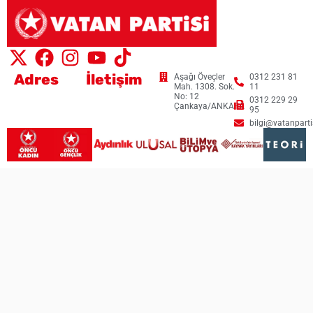
Adres
İletişim
Aşağı Öveçler
0312 231 81
Mah. 1308. Sok.
11
No: 12
0312 229 29
Çankaya/ANKARA
95
bilgi@vatanpartis