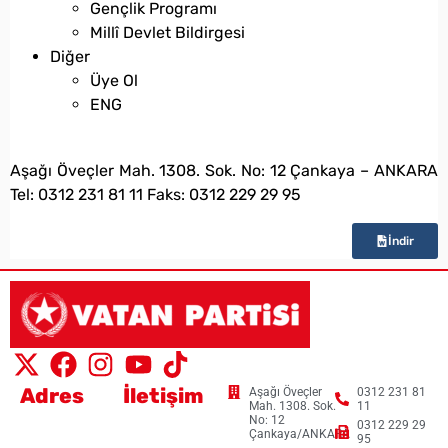
Gençlik Programı
Millî Devlet Bildirgesi
Diğer
Üye Ol
ENG
bilgi@vatanpartisi.org.tr
Aşağı Öveçler Mah. 1308. Sok. No: 12 Çankaya – ANKARA
Tel: 0312 231 81 11 Faks: 0312 229 29 95
İndir
Adres
İletişim
Aşağı Öveçler
0312 231 81
Mah. 1308. Sok.
11
No: 12
0312 229 29
Çankaya/ANKARA
95