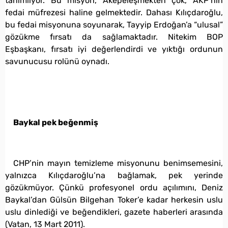
tanımlıyor. Bu misyon, Akepeleşmekten çok, AKP’nin
fedai müfrezesi haline gelmektedir. Dahası Kılıçdaroğlu,
bu fedai misyonuna soyunarak, Tayyip Erdoğan’a “ulusal”
gözükme fırsatı da sağlamaktadır. Nitekim BOP
Eşbaşkanı, fırsatı iyi değerlendirdi ve yıktığı ordunun
savunucusu rolünü oynadı.
Baykal pek beğenmiş
CHP’nin mayın temizleme misyonunu benimsemesini,
yalnızca Kılıçdaroğlu’na bağlamak, pek yerinde
gözükmüyor. Çünkü profesyonel ordu açılımını, Deniz
Baykal’dan Gülsün Bilgehan Toker’e kadar herkesin uslu
uslu dinlediği ve beğendikleri, gazete haberleri arasında
(Vatan, 13 Mart 2011).