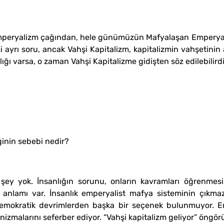
 Emperyalizm çağından, hele günümüzün Mafyalaşan Emperya
mi ayrı soru, ancak Vahşi Kapitalizm, kapitalizmin vahşetinin
ığı varsa, o zaman Vahşi Kapitalizme gidişten söz edilebilirdi.
ğinin sebebi nedir?
ey yok. İnsanlığın sorunu, onların kavramları öğrenmesi d
ir anlamı var. İnsanlık emperyalist mafya sisteminin çıkma
emokratik devrimlerden başka bir seçenek bulunmuyor. E
alarını seferber ediyor. “Vahşi kapitalizm geliyor” öngörüsü