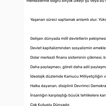
merkezlerine doğru birçok ülkeyi şu veya bu ö
Yaşanan süreci saptamak anlamlı olur. Yüks
Gelişen dünyada millî devletlerin pekişmes
Devlet kapitalizminden sosyalizmin emekl
Dolar merkezli finans sisteminin çökmesi, bö
Daha paylaşmacı, göreli daha adil paylaşma
İdeolojik düzlemde Kamucu Milliyetçiliğin 
Halka dayanan, disiplinli Devrimci Demokras
İnsanlığın karşılaştığı büyük tehlikelere karş
Çok Kutuplu Dünyadır.