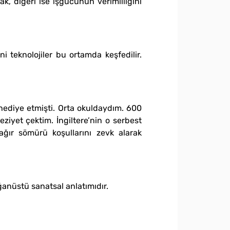
ak, diğeri ise işgücünün verimliliğini
eni teknolojiler bu ortamda keşfedilir.
hediye etmişti. Orta okuldaydım. 600
ziyet çektim. İngiltere’nin o serbest
ağır sömürü koşullarını zevk alarak
ğanüstü sanatsal anlatımıdır.