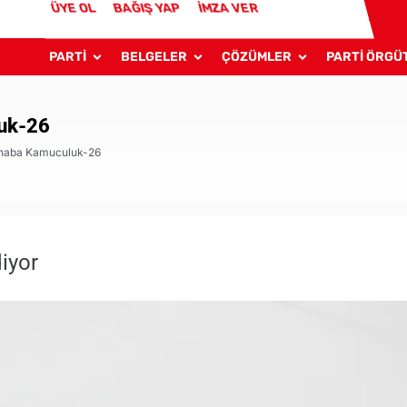
ÜYE OL
BAĞIŞ YAP
İMZA VER
PARTİ
BELGELER
ÇÖZÜMLER
PARTİ ÖRGÜ
uk-26
rhaba Kamuculuk-26
iyor