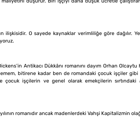
maliyetini düşürür. Biri işçiyi daha düşük ücretle çalıştırar
n ilişkisidir. O sayede kaynaklar verimliliğe göre dağılır. Y
yoruz.
 Dickens’in Antikacı Dükkânı romanını dayım Orhan Olcaytu 
emem, bitirene kadar ben de romandaki çocuk işçiler gibi e
çocuk işçilerin ve genel olarak emekçilerin sırtındaki 
 yılının romanıdır ancak madenlerdeki Vahşi Kapitalizmin ola