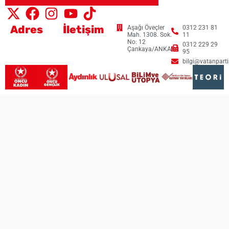
Adres
İletişim
Aşağı Öveçler
0312 231 81
Mah. 1308. Sok.
11
No: 12
0312 229 29
Çankaya/ANKARA
95
bilgi@vatanpartis