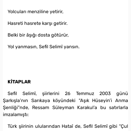
Yolcuları menziline yetirir,
Hasreti hasrete karşı getirir.
Belki bir âşığı dosta götürür,
Yol yanmasın, Sefil Selimî yansın.
KİTAPLAR
Sefil Selimî, şiirlerini 26 Temmuz 2003 günü
Şarkışla’nın Sarıkaya köyündeki “Aşık Hüseyin’i Anma
Şenliği”nde, Ressam Süleyman Karakul’a bu satırlarla
imzalamıştı:
Türk şiirinin ulularından Hataî de, Sefil Selimî gibi “Çul