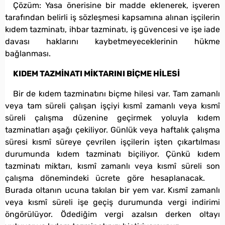
Çözüm: Yasa önerisine bir madde eklenerek, işveren
tarafından belirli iş sözleşmesi kapsamına alınan işçilerin
kıdem tazminatı, ihbar tazminatı, iş güvencesi ve işe iade
davası haklarını kaybetmeyeceklerinin hükme
bağlanması.
KIDEM TAZMİNATI MİKTARINI BİÇME HİLESİ
Bir de kıdem tazminatını biçme hilesi var. Tam zamanlı
veya tam süreli çalışan işçiyi kısmî zamanlı veya kısmî
süreli çalışma düzenine geçirmek yoluyla kıdem
tazminatları aşağı çekiliyor. Günlük veya haftalık çalışma
süresi kısmî süreye çevrilen işçilerin işten çıkartılması
durumunda kıdem tazminatı biçiliyor. Çünkü kıdem
tazminatı miktarı, kısmî zamanlı veya kısmî süreli son
çalışma dönemindeki ücrete göre hesaplanacak.
Burada oltanın ucuna takılan bir yem var. Kısmî zamanlı
veya kısmî süreli işe geçiş durumunda vergi indirimi
öngörülüyor. Ödediğim vergi azalsın derken oltayı