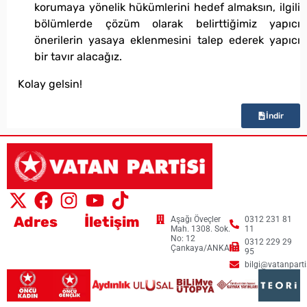
korumaya yönelik hükümlerini hedef almaksın, ilgili
bölümlerde çözüm olarak belirttiğimiz yapıcı
önerilerin yasaya eklenmesini talep ederek yapıcı
bir tavır alacağız.
Kolay gelsin!
İndir
Adres
İletişim
Aşağı Öveçler
0312 231 81
Mah. 1308. Sok.
11
No: 12
0312 229 29
Çankaya/ANKARA
95
bilgi@vatanpartis