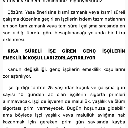
yutuyor ve kıdem tazminatınızı biçtiriyorsunuz.
Çözüm: Yasa önerisine kısmî zamanlı veya kısmî süreli
çalışma düzenine geçirilen işçilerin kıdem tazminatlarının
en son tam zamanlı veya tam süreli çalışma sırasında en
son aldığı ücrete göre hesaplanacağı yolunda bir fıkra
eklenmesi.
KISA SÜRELİ İŞE GİREN GENÇ İŞÇİLERİN
EMEKLİLİK KOŞULLARI ZORLAŞTIRILIYOR
Kanun değişikliği, genç işçilerin emeklilik koşullarını
zorlaştırılıyor.
İşe girdiği tarihte 25 yaşından küçük ve çalışma gün
sayısı 10 günden az olan işçilerin sigorta primleri
alınmayacak. İşçi de işveren de malullük, yaşlılık ve ölüm
sigortası primi vermeyecek. Bugün hoşunuza gidebilir
ama böylece işçi yaşlılık veya malullük aylığına hak
kazanmak için gereken prim gün sayısında kayba