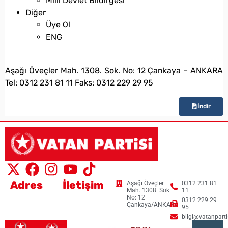
Millî Devlet Bildirgesi
Diğer
Üye Ol
ENG
bilgi@vatanpartisi.org.tr
Aşağı Öveçler Mah. 1308. Sok. No: 12 Çankaya – ANKARA
Tel: 0312 231 81 11 Faks: 0312 229 29 95
İndir
Adres
İletişim
Aşağı Öveçler
0312 231 81
Mah. 1308. Sok.
11
No: 12
0312 229 29
Çankaya/ANKARA
95
bilgi@vatanpartis