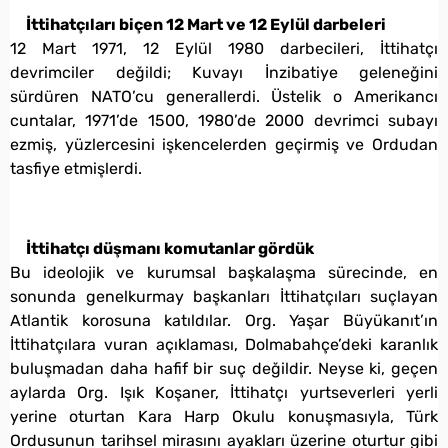
İttihatçıları biçen 12 Mart ve 12 Eylül darbeleri
12 Mart 1971, 12 Eylül 1980 darbecileri, İttihatçı
devrimciler değildi; Kuvayı İnzibatiye geleneğini
sürdüren NATO’cu generallerdi. Üstelik o Amerikancı
cuntalar, 1971’de 1500, 1980’de 2000 devrimci subayı
ezmiş, yüzlercesini işkencelerden geçirmiş ve Ordudan
tasfiye etmişlerdi.
İttihatçı düşmanı komutanlar gördük
Bu ideolojik ve kurumsal başkalaşma sürecinde, en
sonunda genelkurmay başkanları İttihatçıları suçlayan
Atlantik korosuna katıldılar. Org. Yaşar Büyükanıt’ın
İttihatçılara vuran açıklaması, Dolmabahçe’deki karanlık
buluşmadan daha hafif bir suç değildir. Neyse ki, geçen
aylarda Org. Işık Koşaner, İttihatçı yurtseverleri yerli
yerine oturtan Kara Harp Okulu konuşmasıyla, Türk
Ordusunun tarihsel mirasını ayakları üzerine oturtur gibi