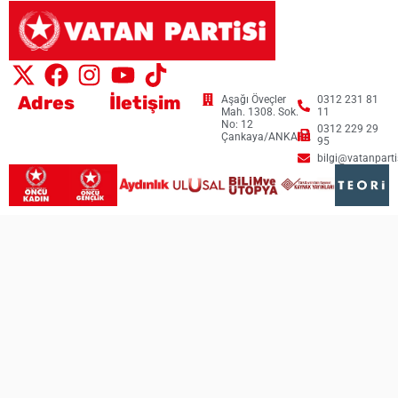
Adres
İletişim
Aşağı Öveçler
0312 231 81
Mah. 1308. Sok.
11
No: 12
0312 229 29
Çankaya/ANKARA
95
bilgi@vatanpartis