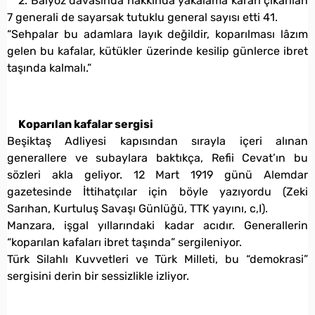
2. Balyoz davasında hakkında yakalama kararı çıkarılan
7 generali de sayarsak tutuklu general sayısı etti 41.
“Sehpalar bu adamlara layık değildir, koparılması lâzım
gelen bu kafalar, kütükler üzerinde kesilip günlerce ibret
taşında kalmalı.”
Koparılan kafalar sergisi
Beşiktaş Adliyesi kapısından sırayla içeri alınan
generallere ve subaylara baktıkça, Refii Cevat’ın bu
sözleri akla geliyor. 12 Mart 1919 günü Alemdar
gazetesinde İttihatçılar için böyle yazıyordu (Zeki
Sarıhan, Kurtuluş Savaşı Günlüğü, TTK yayını, c,I).
Manzara, işgal yıllarındaki kadar acıdır. Generallerin
“koparılan kafaları ibret taşında” sergileniyor.
Türk Silahlı Kuvvetleri ve Türk Milleti, bu “demokrasi”
sergisini derin bir sessizlikle izliyor.