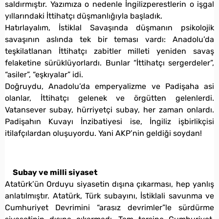
saldırmıştır. Yazımıza o nedenle İngilizperestlerin o işgal
yıllarındaki İttihatçı düşmanlığıyla başladık.
Hatırlayalım, İstiklal Savaşında düşmanın psikolojik
savaşının aslında tek bir teması vardı: Anadolu’da
teşkilatlanan İttihatçı zabitler milleti yeniden savaş
felaketine sürüklüyorlardı. Bunlar “İttihatçı sergerdeler”,
“asiler”, “eşkıyalar” idi.
Doğruydu, Anadolu’da emperyalizme ve Padişaha asi
olanlar, İttihatçı gelenek ve örgütten gelenlerdi.
Vatansever subay, hürriyetçi subay, her zaman onlardı.
Padişahın Kuvayı İnzibatiyesi ise, İngiliz işbirlikçisi
itilafçılardan oluşuyordu. Yani AKP’nin geldiği soydan!
Subay ve milli siyaset
Atatürk’ün Orduyu siyasetin dışına çıkarması, hep yanlış
anlatılmıştır. Atatürk, Türk subayını, İstiklali savunma ve
Cumhuriyet Devrimini “arasız devrimler”le sürdürme