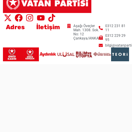
Adres
İletişim
Aşağı Öveçler
0312 231 81
Mah. 1308. Sok.
11
No: 12
0312 229 29
Çankaya/ANKARA
95
bilgi@vatanpartis