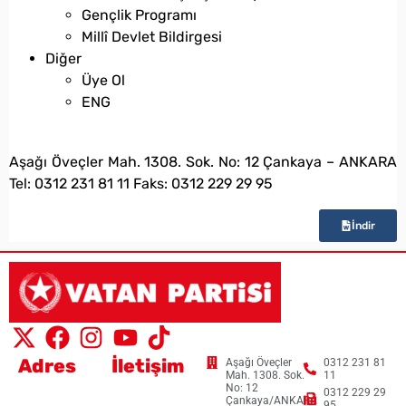
Gençlik Programı
Millî Devlet Bildirgesi
Diğer
Üye Ol
ENG
bilgi@vatanpartisi.org.tr
Aşağı Öveçler Mah. 1308. Sok. No: 12 Çankaya – ANKARA
Tel: 0312 231 81 11 Faks: 0312 229 29 95
İndir
Adres
İletişim
Aşağı Öveçler
0312 231 81
Mah. 1308. Sok.
11
No: 12
0312 229 29
Çankaya/ANKARA
95