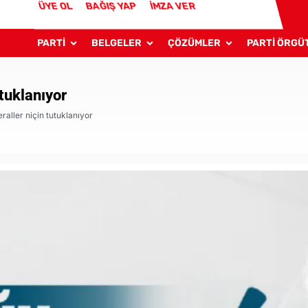
ÜYE OL
BAĞIŞ YAP
İMZA VER
PARTİ
BELGELER
ÇÖZÜMLER
PARTİ ÖRGÜ
tuklanıyor
aller niçin tutuklanıyor