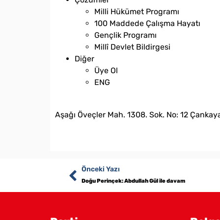
Milli Hükümet Programı
100 Maddede Çalışma Hayatı
Gençlik Programı
Millî Devlet Bildirgesi
Diğer
Üye Ol
ENG
bilgi@vatanpartisi.org.tr
Aşağı Öveçler Mah. 1308. Sok. No: 12 Çankaya
Önceki Yazı
Doğu Perinçek: Abdullah Gül ile davam