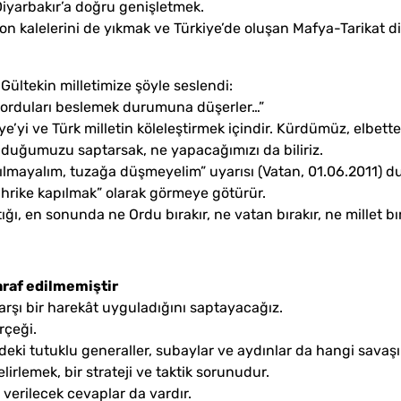
 Diyarbakır’a doğru genişletmek.
on kalelerini de yıkmak ve Türkiye’de oluşan Mafya-Tarikat di
Gültekin milletimize şöyle seslendi:
 orduları beslemek durumuna düşerler…”
yi ve Türk milletin köleleştirmek içindir. Kürdümüz, elbette 
olduğumuzu saptarsak, ne yapacağımızı da biliriz.
apılmayalım, tuzağa düşmeyelim” uyarısı (Vatan, 01.06.2011) 
ahrike kapılmak” olarak görmeye götürür.
 en sonunda ne Ordu bırakır, ne vatan bırakır, ne millet bı
araf edilmemiştir
şı bir harekât uyguladığını saptayacağız.
rçeği.
eki tutuklu generaller, subaylar ve aydınlar da hangi savaşın
irlemek, bir strateji ve taktik sorunudur.
verilecek cevaplar da vardır.