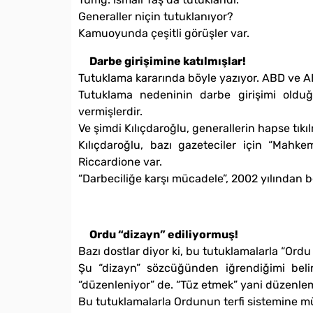
Generaller niçin tutuklanıyor?
Kamuoyunda çeşitli görüşler var.
Darbe girişimine katılmışlar!
Tutuklama kararında böyle yazıyor. ABD ve AB
Tutuklama nedeninin darbe girişimi oldu
vermişlerdir.
Ve şimdi Kılıçdaroğlu, generallerin hapse tıkı
Kılıçdaroğlu, bazı gazeteciler için “Mah
Riccardione var.
“Darbeciliğe karşı mücadele”, 2002 yılından b
Ordu “dizayn” ediliyormuş!
Bazı dostlar diyor ki, bu tutuklamalarla “Ordu 
Şu “dizayn” sözcüğünden iğrendiğimi beli
“düzenleniyor” de. “Tüz etmek” yani düzenle
Bu tutuklamalarla Ordunun terfi sistemine mü