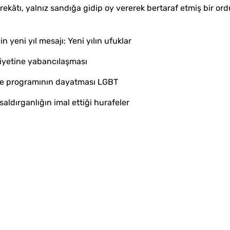
kâtı, yalnız sandığa gidip oy vererek bertaraf etmiş bir ord
 yeni yıl mesajı: Yeni yılın ufuklar
siyetine yabancılaşması
şme programının dayatması LGBT
aldırganlığın imal ettiği hurafeler