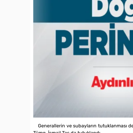
Generallerin ve subayların tutuklanması d
Tümg. İsmail Taş da tutuklandı.