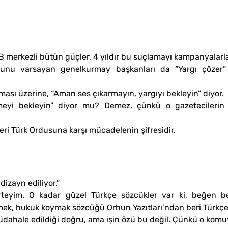
 merkezli bütün güçler, 4 yıldır bu suçlamayı kampanyalarla 
ğunu varsayan genelkurmay başkanları da “Yargı çözer” 
lması üzerine, “Aman ses çıkarmayın, yargıyı bekleyin” diyor.
kemeyi bekleyin” diyor mu? Demez, çünkü o gazetecilerin
eri Türk Ordusuna karşı mücadelenin şifresidir.
dizayn ediliyor.”
rteyim. O kadar güzel Türkçe sözcükler var ki, beğen be
mek, hukuk koymak sözcüğü Orhun Yazıtları’ndan beri Türkçe
dahale edildiği doğru, ama işin özü bu değil. Çünkü o komu