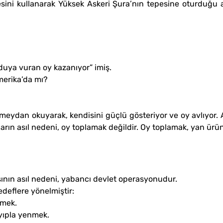
mesini kullanarak Yüksek Askeri Şura’nın tepesine oturduğ
duya vuran oy kazanıyor” imiş.
merika’da mı?
ydan okuyarak, kendisini güçlü gösteriyor ve oy avlıyor. A
rın asıl nedeni, oy toplamak değildir. Oy toplamak, yan ürün
ının asıl nedeni, yabancı devlet operasyonudur.
deflere yönelmiştir:
tmek.
yıpla yenmek.