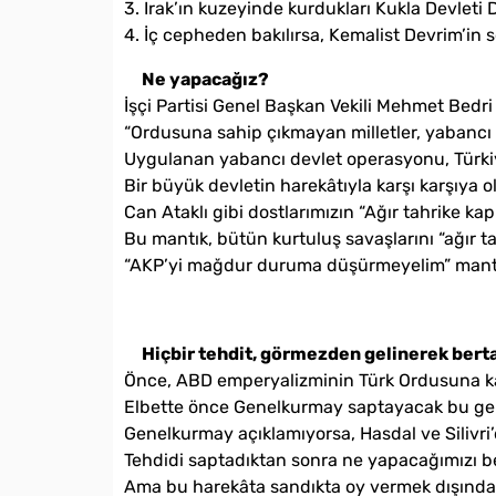
3. Irak’ın kuzeyinde kurdukları Kukla Devleti
4. İç cepheden bakılırsa, Kemalist Devrim’in s
Ne yapacağız?
İşçi Partisi Genel Başkan Vekili Mehmet Bedri 
“Ordusuna sahip çıkmayan milletler, yabancı
Uygulanan yabancı devlet operasyonu, Türkiye’
Bir büyük devletin harekâtıyla karşı karşıya 
Can Ataklı gibi dostlarımızın “Ağır tahrike k
Bu mantık, bütün kurtuluş savaşlarını “ağır t
“AKP’yi mağdur duruma düşürmeyelim” mantığı,
Hiçbir tehdit, görmezden gelinerek bert
Önce, ABD emperyalizminin Türk Ordusuna kar
Elbette önce Genelkurmay saptayacak bu ge
Genelkurmay açıklamıyorsa, Hasdal ve Silivri’d
Tehdidi saptadıktan sonra ne yapacağımızı bel
Ama bu harekâta sandıkta oy vermek dışında 