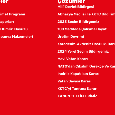
ler
Çözümler
Millî Devlet Bildirgesi
kümet Programı
Abhazya Meclisi Ile KKTC Bildiri
aporları
2023 Seçim Bildirgemiz
 Kimlik Klavuzu
100 Maddede Çalışma Hayatı
panya Malzemeleri
Üretim Devrimi
Karadeniz-Akdeniz Dostluk-Barı
2024 Yerel Seçim Bildirgemiz
Mavi Vatan Kararı
NATO’dan Çıkalım Gerekçe Ve Ka
İncirlik Kapatılsın Kararı
Vatan Savaşı Kararı
KKTC’yi Tanıtma Kararı
KANUN TEKLİFLERİMİZ