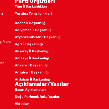
Parti Örgütleri
Tüm İl Başkanlıkları
miz
Yurtdışı Temsilcilikleri
Adana İl Başkanlığı
Adıyaman İl Başkanlığı
Afyonkarahisar İl Başkanlığı
ş Planı
Ağrı İl Başkanlığı
Aksaray İl Başkanlığı
Amasya İl Başkanlığı
rar
Ankara İl Başkanlığı
Antalya İl Başkanlığı
Ardahan İl Başkanlığı
Açıklamalar/Yazılar
Artvin İl Başkanlığı
Basın Açıklamaları
Aydın İl Başkanlığı
Doğu Perinçek Rota Yazıları
Balıkesir İl Örgütü
Videolar
Batman İl Başkanlığı