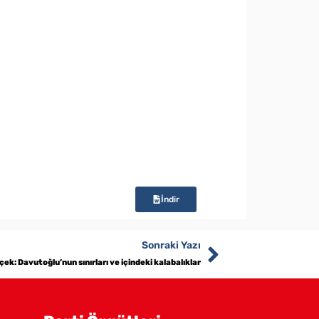
İndir
Sonraki Yazı
ek: Davutoğlu’nun sınırları ve içindeki kalabalıklar