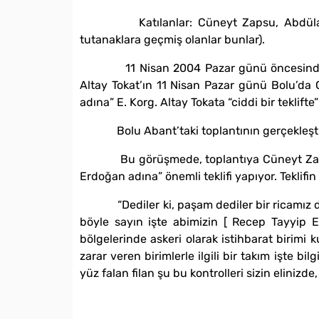
Katılanlar: Cüneyt Zapsu, Abdülaziz Za
tutanaklara geçmiş olanlar bunlar).
11 Nisan 2004 Pazar günü öncesinde, İlet
Altay Tokat’ın 11 Nisan Pazar günü Bolu’da
adına” E. Korg. Altay Tokata “ciddi bir teklif
Bolu Abant’taki toplantının gerçekleştiği
Bu görüşmede, toplantıya Cüneyt Zapsu ve
Erdoğan adına” önemli teklifi yapıyor. Teklifi
“Dediler ki, paşam dediler bir ricamız daha
böyle sayın işte abimizin [ Recep Tayyip E
bölgelerinde askeri olarak istihbarat birimi 
zarar veren birimlerle ilgili bir takım işte bi
yüz falan filan şu bu kontrolleri sizin elinizde,