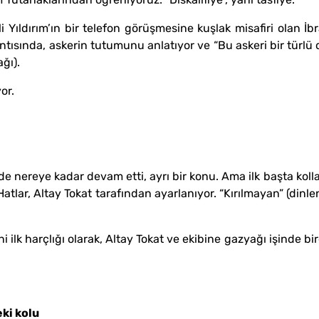
ırım’ın bir telefon görüşmesine kuşlak misafiri olan İbra
ısında, askerin tutumunu anlatıyor ve “Bu askeri bir türlü d
ğı).
or.
 nereye kadar devam etti, ayrı bir konu. Ama ilk başta kollar
 Hatlar, Altay Tokat tarafından ayarlanıyor. “Kırılmayan” (din
lk harçlığı olarak, Altay Tokat ve ekibine gazyağı işinde bi
ki kolu