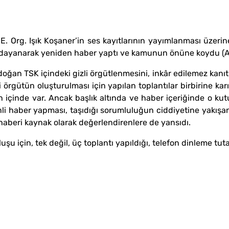
g. Işık Koşaner’in ses kayıtlarının yayımlanması üzerine 
 dayanarak yeniden haber yaptı ve kamunun önüne koydu (Ay
TSK içindeki gizli örgütlenmesini, inkâr edilemez kanıtla
li örgütün oluşturulması için yapılan toplantılar birbirine kar
 içinde var. Ancak başlık altında ve haber içeriğinde o kutular
li haber yapması, taşıdığı sorumluluğun ciddiyetine yakışan 
o haberi kaynak olarak değerlendirenlere de yansıdı.
için, tek değil, üç toplantı yapıldığı, telefon dinleme tutan