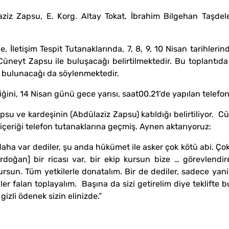
psu, E. Korg. Altay Tokat, İbrahim Bilgehan Taşdelen (B
işim Tespit Tutanaklarında, 7, 8, 9, 10 Nisan tarihlerind
 Cüneyt Zapsu ile buluşacağı belirtilmektedir. Bu toplant
te” bulunacağı da söylenmektedir.
ni, 14 Nisan günü gece yarısı, saat00.21’de yapılan telef
 kardeşinin (Abdülaziz Zapsu) katıldığı belirtiliyor. Cün
n içeriği telefon tutanaklarına geçmiş. Aynen aktarıyoruz:
 var dediler, şu anda hükümet ile asker çok kötü abi. Çok kö
rdoğan] bir ricası var, bir ekip kursun bize … görevlendi
kursun. Tüm yetkilerle donatalım. Bir de dediler, sadece yan
lgiler falan toplayalım. Başına da sizi getirelim diye teklifte
 gizli ödenek sizin elinizde.”