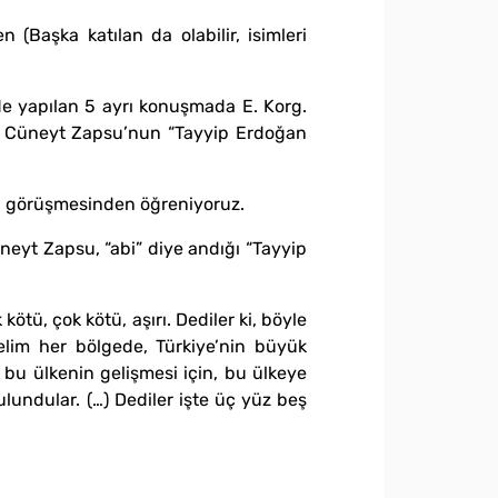
aşka katılan da olabilir, isimleri
e yapılan 5 ayrı konuşmada E. Korg.
ıda Cüneyt Zapsu’nun “Tayyip Erdoğan
on görüşmesinden öğreniyoruz.
eyt Zapsu, “abi” diye andığı “Tayyip
tü, çok kötü, aşırı. Dediler ki, böyle
relim her bölgede, Türkiye’nin büyük
i bu ülkenin gelişmesi için, bu ülkeye
 bulundular. (…) Dediler işte üç yüz beş