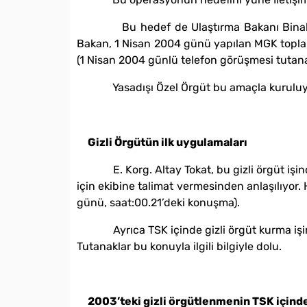
Bu hedef de Ulaştırma Bakanı Binali Yıld
Bakan, 1 Nisan 2004 günü yapılan MGK toplant
(1 Nisan 2004 günlü telefon görüşmesi tutana
Yasadışı Özel Örgüt bu amaçla kuruluy
Gizli Örgütün ilk uygulamaları
E. Korg. Altay Tokat, bu gizli örgüt işinde
için ekibine talimat vermesinden anlaşılıyor.
günü, saat:00.21’deki konuşma).
Ayrıca TSK içinde gizli örgüt kurma işini i
Tutanaklar bu konuyla ilgili bilgiyle dolu.
2003’teki gizli örgütlenmenin TSK içinde