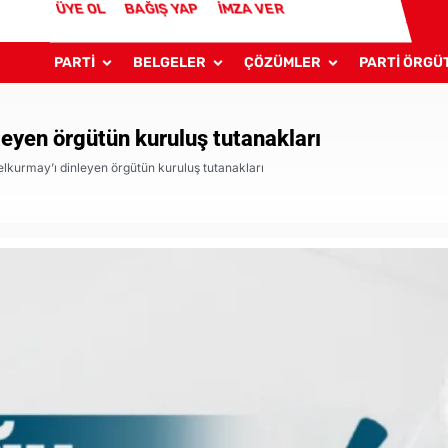
ÜYE OL
BAĞIŞ YAP
İMZA VER
PARTİ
BELGELER
ÇÖZÜMLER
PARTİ ÖRGÜ
eyen örgütün kuruluş tutanakları
lkurmay’ı dinleyen örgütün kuruluş tutanakları