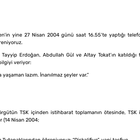
yine 27 Nisan 2004 günü saat 16.55’te yaptığı telefo
reniyoruz.
 Erdoğan, Abdullah Gül ve Altay Tokat’ın katıldığı top
lgiyi veriyor:
yaşaman lazım. İnanılmaz şeyler var.”
n TSK içinden istihbarat toplamanın ötesinde, TSK için
r (14 Nisan 2004;
anaklarından öğreniyoruz: “Diskalifiye”, yani tasfiye.