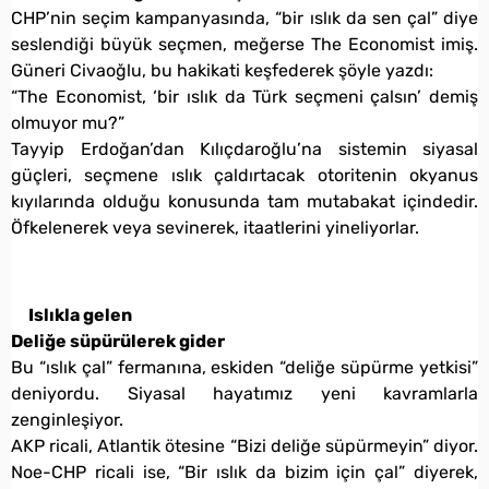
CHP’nin seçim kampanyasında, “bir ıslık da sen çal” diye
seslendiği büyük seçmen, meğerse The Economist imiş.
Güneri Civaoğlu, bu hakikati keşfederek şöyle yazdı:
“The Economist, ‘bir ıslık da Türk seçmeni çalsın’ demiş
olmuyor mu?”
Tayyip Erdoğan’dan Kılıçdaroğlu’na sistemin siyasal
güçleri, seçmene ıslık çaldırtacak otoritenin okyanus
kıyılarında olduğu konusunda tam mutabakat içindedir.
Öfkelenerek veya sevinerek, itaatlerini yineliyorlar.
Islıkla gelen
Deliğe süpürülerek gider
Bu “ıslık çal” fermanına, eskiden “deliğe süpürme yetkisi”
deniyordu. Siyasal hayatımız yeni kavramlarla
zenginleşiyor.
AKP ricali, Atlantik ötesine “Bizi deliğe süpürmeyin” diyor.
Noe-CHP ricali ise, “Bir ıslık da bizim için çal” diyerek,