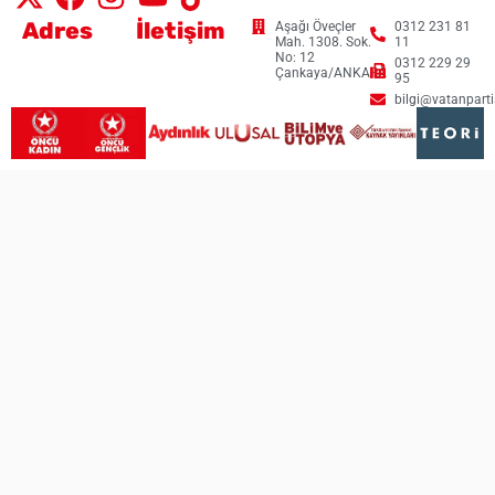
Adres
İletişim
Aşağı Öveçler
0312 231 81
Mah. 1308. Sok.
11
No: 12
0312 229 29
Çankaya/ANKARA
95
bilgi@vatanpartis