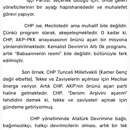
İşçi Partisi, seçenek olduğu için, önde gelen
yöneticilerinin bir ayağı hapishanededir ve muhalefet
görevi yapıyor.
CHP ise, Meclistedir ama muhalif bile değildir.
Çünkü program olarak, akepeleşmektedir. O kadar ki,
CHP, AKP-PKK anayasasının önünü açan bir misyona
yönlendirilmektedir. Kemalist Devrim’in Altı Ok programı,
artık “Babaannenin resmi” bile değildir; bütünüyle terk
edilmiştir.
Son örnek, CHP Tunceli Milletvekili (Kamer Genç
değil elbette), Tekke ve Zaviyelerin açılması için Meclise
önerge veriyor. Artık CHP, AKP’nin önünü açan parti
haline gelmektedir. CHP, “Dersim Arşivini açarım”
tehdidini demek ki, tekke ve zaviyeleri açmak için
gündeme getiriyormuş.
CHP yönetiminde Atatürk Devrimine bağlı,
bağımsızlıkçı, halkçı devrimcilerin olması, artık bir tek