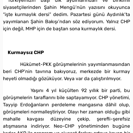
Türkiyemizin başı dik aydınlarından ve birikimli
siyasetçilerinden Şahin Mengü’nün yazısını okuyunca
“işte kurmaylık dersi” dedim. Pazartesi günü Aydınlık’ta
yayımlanan Şahin Bakışı’ndan söz ediyorum. Yalnız CHP
için değil, MHP için de baştan sona kurmaylık dersi.
Kurmaysız CHP
Hükümet-PKK görüşmelerinin yayımlanmasından
beri CHP’nin tavrına bakıyoruz, merkezde bir kurmay
heyeti olmadığı gözüküyor. Veya var da çalıştırılmıyor.
Yaşını 4 yıl küçülten 92 yıllık bir parti, bu
görüşmelerin taraflarını bile saptayamıyor. CHP yönetimi,
Tayyip Erdoğanların perdeleme mangasına dâhil olup,
görüşmeleri normalleştiriyor. Olayı her zaman olduğu gibi
mahalle kavgası düzeyine çekip, şerefli-şerefsiz
atışmasına indiriyor. Neo-CHP yönetiminden bugüne