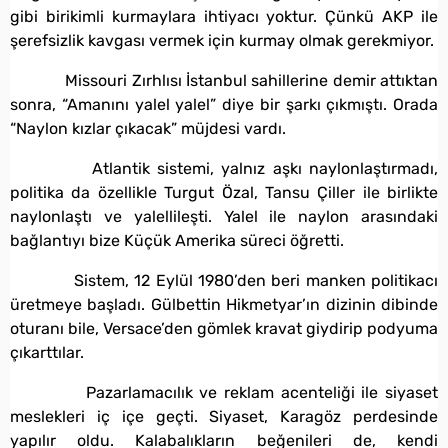
gibi birikimli kurmaylara ihtiyacı yoktur. Çünkü AKP ile
şerefsizlik kavgası vermek için kurmay olmak gerekmiyor.
Missouri Zırhlısı İstanbul sahillerine demir attıktan
sonra, “Amanını yalel yalel” diye bir şarkı çıkmıştı. Orada
“Naylon kızlar çıkacak” müjdesi vardı.
Atlantik sistemi, yalnız aşkı naylonlaştırmadı,
politika da özellikle Turgut Özal, Tansu Çiller ile birlikte
naylonlaştı ve yalellileşti. Yalel ile naylon arasındaki
bağlantıyı bize Küçük Amerika süreci öğretti.
Sistem, 12 Eylül 1980’den beri manken politikacı
üretmeye başladı. Gülbettin Hikmetyar’ın dizinin dibinde
oturanı bile, Versace’den gömlek kravat giydirip podyuma
çıkarttılar.
Pazarlamacılık ve reklam acenteliği ile siyaset
meslekleri iç içe geçti. Siyaset, Karagöz perdesinde
yapılır oldu. Kalabalıkların beğenileri de, kendi