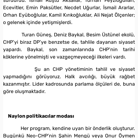
sürdürdü. İsmail Rüştü Aksallar, Turhan Feyzioğulları,
Ecevitler, Emin Paksütler, Necdet Uğurlar, İsmail Ararlar,
Orhan Eyüboğlular, Kamil Kırıkoğluklar, Ali Nejat Ölçenler;
o gelenek içinde yetişmişlerdi.
Turan Güneş, Deniz Baykal, Besim Üstünel ekolü,
CHP’yi biraz DP’ye benzetse de, tahlile dayanan siyaset
yapardı. Baykal, son zamanlarında CHP’nin tarihi
köklerine yönelmişti ve vazgeçmeyeceği ilkeleri vardı.
Şu an CHP yönetiminin tahlil ve siyaset
yapmadığını görüyoruz. Halk avcılığı, büyük rağbet
kazanmıştır. Lider kadrosunda parlama ölçüleri de, buna
göre oluşmaktadır.
Naylon politikacılar modası
Her program, kendine uyan bir önderlik oluşturur.
Bugünkü Neo-CHP’nin Şahin Mengü veya Onur Öymen