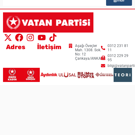
İndir
Adres
İletişim
Aşağı Öveçler
0312 231 81
Mah. 1308. Sok.
11
No: 12
0312 229 29
Çankaya/ANKARA
95
bilgi@vatanpartis