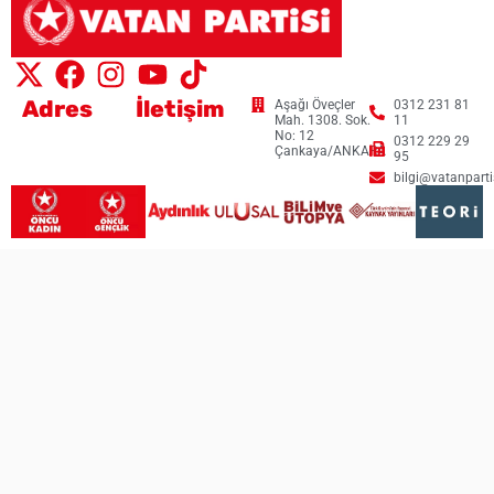
Adres
İletişim
Aşağı Öveçler
0312 231 81
Mah. 1308. Sok.
11
No: 12
0312 229 29
Çankaya/ANKARA
95
bilgi@vatanpartis