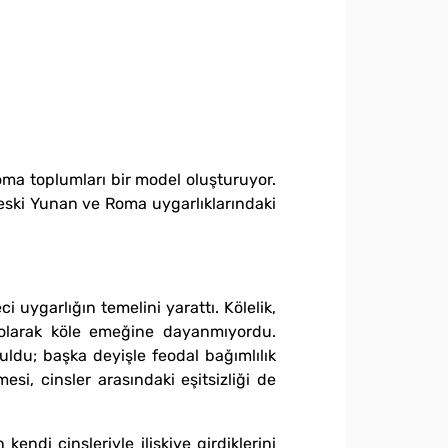
oma toplumları bir model oluşturuyor.
i eski Yunan ve Roma uygarlıklarındaki
i uygarlığın temelini yarattı. Kölelik,
 olarak köle emeğine dayanmıyordu.
ldu; başka deyişle feodal bağımlılık
esi, cinsler arasındaki eşitsizliği de
endi cinsleriyle ilişkiye girdiklerini