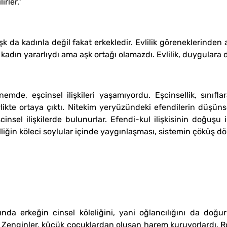
irler.”
k da kadınla değil fakat erkekledir. Evlilik göreneklerinden
 kadın yararlıydı ama aşk ortağı olamazdı. Evlilik, duygulara 
emde, eşcinsel ilişkileri yaşamıyordu. Eşcinsellik, sınıf
kte ortaya çıktı. Nitekim yeryüzündeki efendilerin düşüns
insel ilişkilerde bulunurlar. Efendi-kul ilişkisinin doğuşu 
ğin köleci soylular içinde yaygınlaşması, sistemin çöküş d
nında erkeğin cinsel köleliğini, yani oğlancılığını da doğu
 Zenginler, küçük çocuklardan oluşan harem kuruyorlardı. Rom