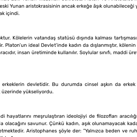
eski Yunan aristokrasisinin ancak erkeğe âşık olunabileceği 
k içindi.
oktur. Kölelerin vatandaş statüsü dışında kalması tartışması
ilir. Platon’un ideal Devlet’inde kadın da dışlanmıştır, köleni
acıdır, insan üretiminde kullanılır. Soylular sınıfı, maddi ü
 erkeklerin devletidir. Bu durumda cinsel aşkın da erkek 
ik üzerinde yükseliyordu.
i hayatlarını meşrulaştıran ideolojiyi de filozofları aracılığ
a olacağını savunur. Çünkü kadın, aşık olunamayacak kadar 
etmektedir. Aristophanes şöyle der: ”Yalnızca beden ve ruh