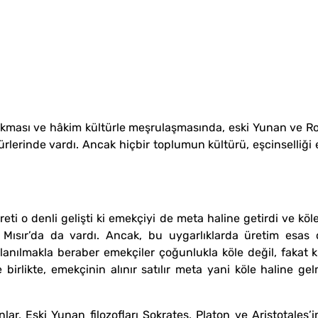
 çıkması ve hâkim kültürle meşrulaşmasında, eski Yunan ve R
türlerinde vardı. Ancak hiçbir toplumun kültürü, eşcinselliğ
ti o denli gelişti ki emekçiyi de meta haline getirdi ve kölec
 Mısır’da da vardı. Ancak, bu uygarlıklarda üretim esas
anılmakla beraber emekçiler çoğunlukla köle değil, fakat ku
birlikte, emekçinin alınır satılır meta yani köle haline gelm
, Eski Yunan filozofları Sokrates, Platon ve Aristotales’in k