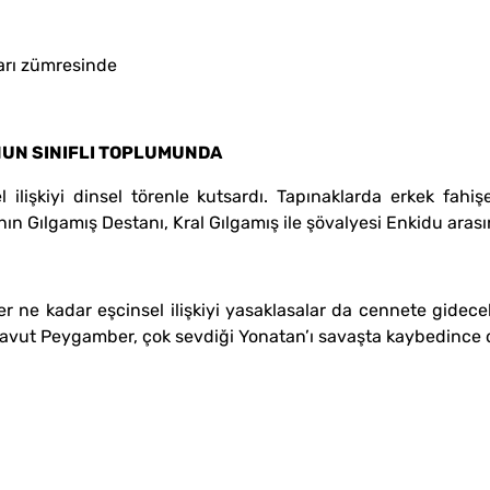
arı zümresinde
NUN SINIFLI TOPLUMUNDA
 ilişkiyi dinsel törenle kutsardı. Tapınaklarda erkek fahişe
nın Gılgamış Destanı, Kral Gılgamış ile şövalyesi Enkidu arasınd
her ne kadar eşcinsel ilişkiyi yasaklasalar da cennete gidece
 Davut Peygamber, çok sevdiği Yonatan’ı savaşta kaybedince du