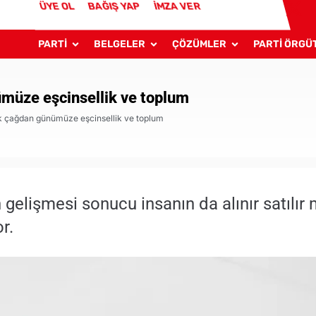
ÜYE OL
BAĞIŞ YAP
İMZA VER
PARTİ
BELGELER
ÇÖZÜMLER
PARTİ ÖRGÜ
müze eşcinsellik ve toplum
k çağdan günümüze eşcinsellik ve toplum
gelişmesi sonucu insanın da alınır satılır m
r.