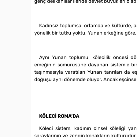
genç delikanlılar ileride devlet büyükleri olabil
Kadınsız toplumsal ortamda ve kültürde, aş
yönelik bir tutku yoktu. Yunan erkeğine göre,
Aynı Yunan toplumu, kölecilik öncesi dön
emeğinin sömürüsüne dayanan sistemle birli
taşınmasıyla yaratılan Yunan tanrıları da eşc
doğuşu aynı dönemde oluyor. Ancak eşcinselli
KÖLECİ ROMA’DA
Köleci sistem, kadının cinsel köleliği ya
saraylarının ve zengin konakların kültürüdür.