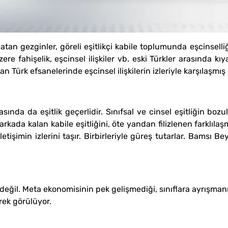
an gezginler, göreli eşitlikçi kabile toplumunda eşcinselliğe
ere fahişelik, eşcinsel ilişkiler vb. eski Türkler arasında kıy
n Türk efsanelerinde eşcinsel ilişkilerin izleriyle karşılaşmış 
asında da eşitlik geçerlidir. Sınıfsal ve cinsel eşitliğin 
rkada kalan kabile eşitliğini, öte yandan filizlenen farklılaş
iletişimin izlerini taşır. Birbirleriyle güreş tutarlar. Bamsı 
değil. Meta ekonomisinin pek gelişmediği, sınıflara ayrışma
rek görülüyor.