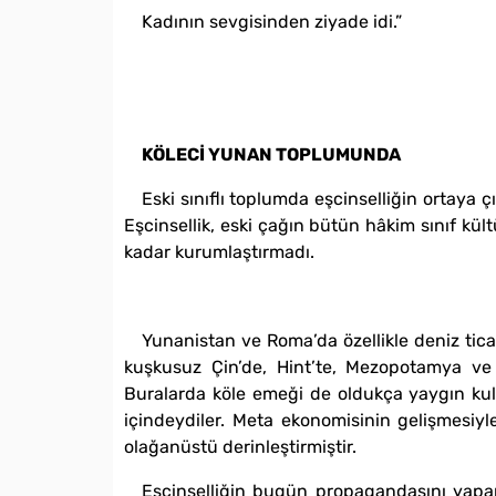
Kadının sevgisinden ziyade idi.”
KÖLECİ YUNAN TOPLUMUNDA
Eski sınıflı toplumda eşcinselliğin ortaya
Eşcinsellik, eski çağın bütün hâkim sınıf kül
kadar kurumlaştırmadı.
Yunanistan ve Roma’da özellikle deniz ticare
kuşkusuz Çin’de, Hint’te, Mezopotamya ve
Buralarda köle emeği de oldukça yaygın kull
içindeydiler. Meta ekonomisinin gelişmesiyle 
olağanüstü derinleştirmiştir.
Eşcinselliğin bugün propagandasını yapanlar