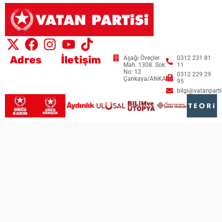
Adres
İletişim
Aşağı Öveçler
0312 231 81
Mah. 1308. Sok.
11
No: 12
0312 229 29
Çankaya/ANKARA
95
bilgi@vatanpartis