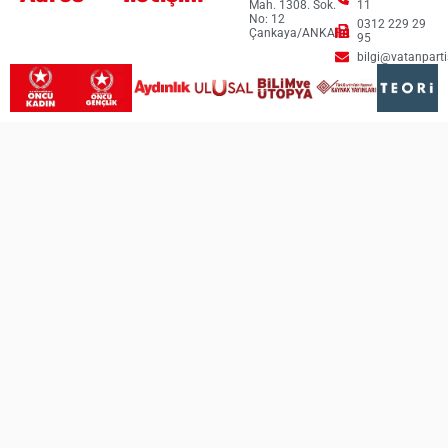
Mah. 1308. Sok.
11
No: 12
0312 229 29
Çankaya/ANKARA
95
bilgi@vatanpartis