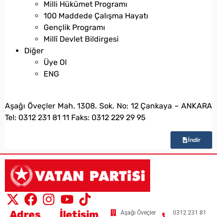
Milli Hükümet Programı
100 Maddede Çalışma Hayatı
Gençlik Programı
Millî Devlet Bildirgesi
Diğer
Üye Ol
ENG
bilgi@vatanpartisi.org.tr
Aşağı Öveçler Mah. 1308. Sok. No: 12 Çankaya – ANKARA
Tel: 0312 231 81 11 Faks: 0312 229 29 95
İndir
Adres
İletişim
Aşağı Öveçler
0312 231 81