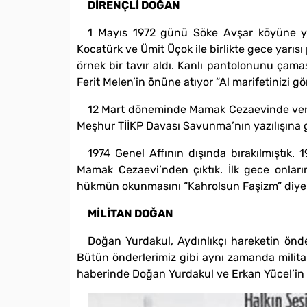
DİRENÇLİ DOĞAN
1 Mayıs 1972 günü Söke Avşar köyüne ya
Kocatürk ve Ümit Üçok ile birlikte gece yarıs
örnek bir tavır aldı. Kanlı pantolonunu çama
Ferit Melen’in önüne atıyor “Al marifetinizi gör
12 Mart döneminde Mamak Cezaevinde verile
Meşhur TİİKP Davası Savunma’nın yazılışına g
1974 Genel Affının dışında bırakılmıştık
Mamak Cezaevi’nden çıktık. İlk gece onları
hükmün okunmasını “Kahrolsun Faşizm” diye pr
MİLİTAN DOĞAN
Doğan Yurdakul, Aydınlıkçı hareketin önde
Bütün önderlerimiz gibi aynı zamanda militan
haberinde Doğan Yurdakul ve Erkan Yücel’in f