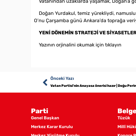
Vatanından uzaklarda yaşamak, Doğan’a göre d
Doğan Yurdakul, temiz yürekliydi, namusluyd
O’nu Çarşamba günü Ankara’da toprağa veri
YENİ DÖNEMİN STRATEJİ VE SİYASETLER
Yazının orjinalini okumak için tıklayın
Önceki Yazı
Vatan Partisi’nin Anayasa önerisi hazır | Doğu Peri
Parti
Belge
Genel Başkan
Tüzük
Merkez Karar Kurulu
Millî Hü
Merkez Yürütme Kurulu
Kongre R