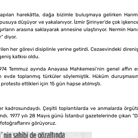
pılan harekâtta, dağa bizimle buluşmaya gelirken Harı
ı pusuya düşüyor ve yakalanıyor. İzmir Şirinyer’de çok işkence
şırların arasına saklayarak annesine ulaştırıyor. Nermin Han
” diyor.
n her görevi disiplinle yerine getirdi. Cezaevindeki diren
eniş katkısı oldu.
. 1974 Temmuz ayında Anayasa Mahkemesi’nin genel affın e
n evde toplanmış türküler söylemiştik. Hüküm duruşmasına 
otesto ettikleri için 15 gün hapse atılmıştı.
r kadrosundaydı. Çeşitli toplantılarda ve anmalarda örgüt
dı. 1977 yılı 28 Mayıs günü İstanbul gazetelerinde çıkan “Du
otoğraflarını görüyoruz.