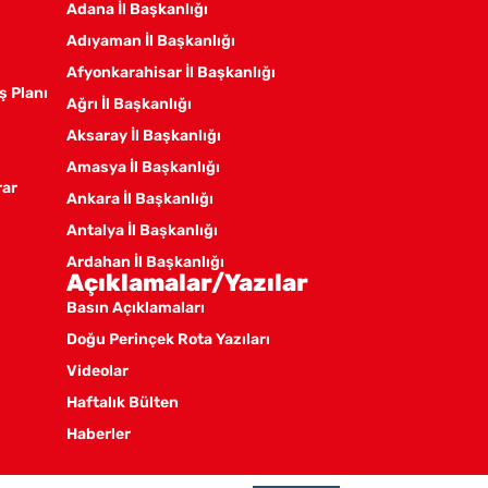
Adana İl Başkanlığı
Adıyaman İl Başkanlığı
Afyonkarahisar İl Başkanlığı
ş Planı
Ağrı İl Başkanlığı
Aksaray İl Başkanlığı
Amasya İl Başkanlığı
rar
Ankara İl Başkanlığı
Antalya İl Başkanlığı
Ardahan İl Başkanlığı
Açıklamalar/Yazılar
Artvin İl Başkanlığı
Basın Açıklamaları
Aydın İl Başkanlığı
Doğu Perinçek Rota Yazıları
Balıkesir İl Örgütü
Videolar
Batman İl Başkanlığı
Haftalık Bülten
Bayburt İl Başkanlığı
Haberler
Bilecik İl Başkanlığı
Bingöl İl Başkanlığı