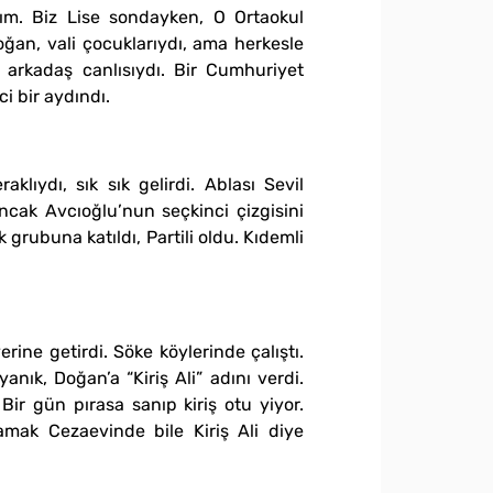
ım. Biz Lise sondayken, O Ortaokul
ğan, vali çocuklarıydı, ama herkesle
e arkadaş canlısıydı. Bir Cumhuriyet
ci bir aydındı.
ıydı, sık sık gelirdi. Ablası Sevil
ncak Avcıoğlu’nun seçkinci çizgisini
grubuna katıldı, Partili oldu. Kıdemli
ine getirdi. Söke köylerinde çalıştı.
anık, Doğan’a “Kiriş Ali” adını verdi.
Bir gün pırasa sanıp kiriş otu yiyor.
Mamak Cezaevinde bile Kiriş Ali diye