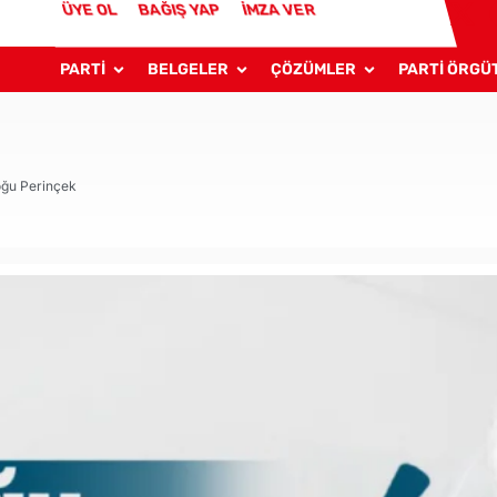
ÜYE OL
BAĞIŞ YAP
İMZA VER
PARTİ
BELGELER
ÇÖZÜMLER
PARTİ ÖRGÜ
oğu Perinçek