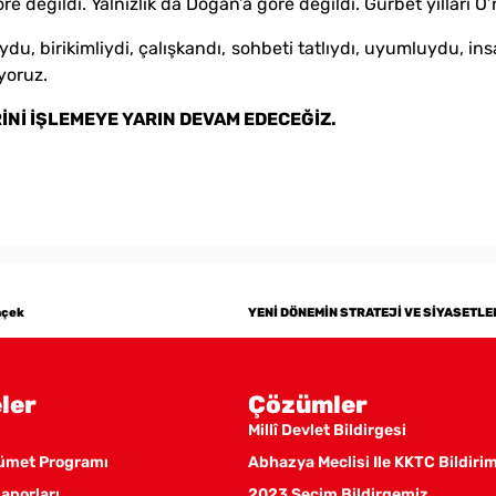
eğildi. Yalnızlık da Doğan’a göre değildi. Gurbet yılları O’nu
u, birikimliydi, çalışkandı, sohbeti tatlıydı, uyumluydu, in
yoruz.
İNİ İŞLEMEYE YARIN DEVAM EDECEĞİZ.
nçek
ler
Çözümler
Millî Devlet Bildirgesi
kümet Programı
Abhazya Meclisi Ile KKTC Bildiri
aporları
2023 Seçim Bildirgemiz