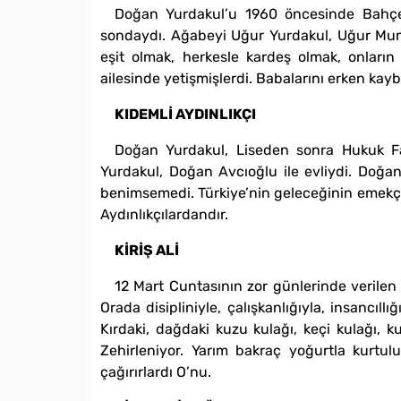
Doğan Yurdakul’u 1960 öncesinde Bahçel
sondaydı. Ağabeyi Uğur Yurdakul, Uğur Mumcu
eşit olmak, herkesle kardeş olmak, onların 
ailesinde yetişmişlerdi. Babalarını erken kaybe
KIDEMLİ AYDINLIKÇI
Doğan Yurdakul, Liseden sonra Hukuk Fakü
Yurdakul, Doğan Avcıoğlu ile evliydi. Doğan
benimsemedi. Türkiye’nin geleceğinin emekçile
Aydınlıkçılardandır.
KİRİŞ ALİ
12 Mart Cuntasının zor günlerinde verilen 
Orada disipliniyle, çalışkanlığıyla, insancıl
Kırdaki, dağdaki kuzu kulağı, keçi kulağı, k
Zehirleniyor. Yarım bakraç yoğurtla kurtul
çağırırlardı O’nu.