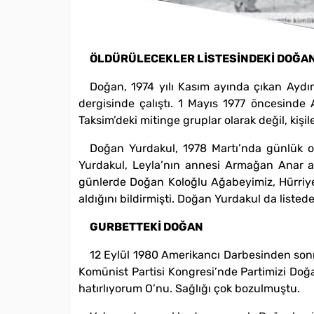
ÖLDÜRÜLECEKLER LİSTESİNDEKİ DOĞA
Doğan, 1974 yılı Kasım ayında çıkan Aydın
dergisinde çalıştı. 1 Mayıs 1977 öncesinde 
Taksim’deki mitinge gruplar olarak değil, kişil
Doğan Yurdakul, 1978 Martı’nda günlük ola
Yurdakul, Leyla’nın annesi Armağan Anar abla
günlerde Doğan Koloğlu Ağabeyimiz, Hürriyet 
aldığını bildirmişti. Doğan Yurdakul da liste
GURBETTEKİ DOĞAN
12 Eylül 1980 Amerikancı Darbesinden sonr
Komünist Partisi Kongresi’nde Partimizi Doğan’
hatırlıyorum O’nu. Sağlığı çok bozulmuştu.