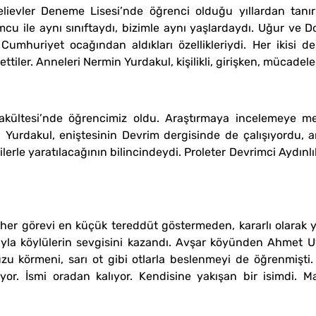
ievler Deneme Lisesi’nde öğrenci olduğu yıllardan tanır
 ile aynı sınıftaydı, bizimle aynı yaşlardaydı. Uğur ve Do
Cumhuriyet ocağından aldıkları özellikleriydi. Her ikisi d
ttiler. Anneleri Nermin Yurdakul, kişilikli, girişken, mücadele
ltesi’nde öğrencimiz oldu. Araştırmaya incelemeye merakl
 Yurdakul, eniştesinin Devrim dergisinde de çalışıyordu, a
rle yaratılacağının bilincindeydi. Proleter Devrimci Aydınlık 
her görevi en küçük tereddüt göstermeden, kararlı olarak yer
lığıyla köylülerin sevgisini kazandı. Avşar köyünden Ahmet Uy
uzu körmeni, sarı ot gibi otlarla beslenmeyi de öğrenmişti. 
uyor. İsmi oradan kalıyor. Kendisine yakışan bir isimdi. 