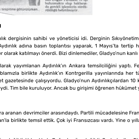
N
lık dergisinin sahibi ve yöneticisi idi. Derginin Sıkıyönet
Aydınlık adına basın toplantısı yaparak, 1 Mayıs’ta tertip 
er olarak katılmayı önerdi. Bizi dinlemediler, Gladyo’nun kanlı 
rak yayımlanan Aydınlık’ın Ankara temsilciliğini yaptı. Fer
mızla birlikte Aydınlık’ın Kontrgerilla yayınlarında her t
gazetesinde çalışıyordu. Gladyo’nun Aydınlıkçılardan 10 kiş
deydi. Tim bile kuruluyor. Ancak bu girişimi öğrenen hükümet y
a aranan devrimciler arasındaydı. Partili mücadelesine Fran
la birlikte temsil ettik. Çok iyi Fransızcası vardı. Yine o yı