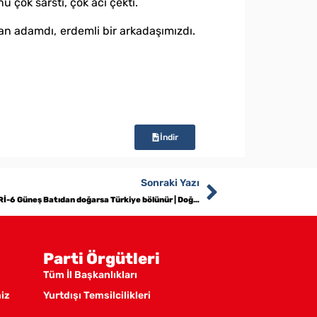
 çok sarstı, çok acı çekti.
san adamdı, erdemli bir arkadaşımızdı.
İndir
Sonraki Yazı
YENİ DÖNEMİN STRATEJİ VE SİYASETLERİ-6 Güneş Batıdan doğarsa Türkiye bölünür | Doğu Perinçek
Parti Örgütleri
Tüm İl Başkanlıkları
miz
Yurtdışı Temsilcilikleri