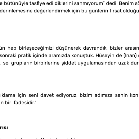
ve bütünüyle tasfiye edildiklerini sanmıyorum” dedi. Benim söy
rinlemesine değerlendirmek için bu günlerin fırsat olduğun
 gün hep birleşeceğimizi düşünerek davrandık, bizler arasın
onraki pratik içinde aramızda konuştuk. Hüseyin de (İnan) 
, sol grupların birbirlerine şiddet uygulamasından uzak durm
klama için seni davet ediyoruz, bizim adımıza senin konu
 bir ifadesidir.”
rısı