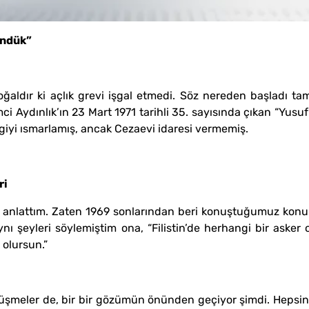
ündük”
ğaldır ki açlık grevi işgal etmedi. Söz nereden başladı t
i Aydınlık’ın 23 Mart 1971 tarihli 35. sayısında çıkan “Yusu
giyi ısmarlamış, ancak Cezaevi idaresi vermemiş.
ri
 anlattım. Zaten 1969 sonlarından beri konuştuğumuz konular
ı şeyleri söylemiştim ona, “Filistin’de herhangi bir asker o
 olursun.”
örüşmeler de, bir bir gözümün önünden geçiyor şimdi. Hepsin