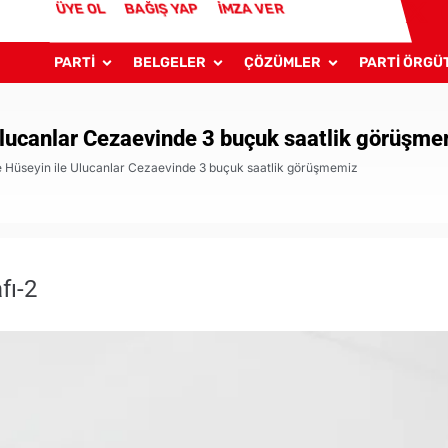
ÜYE OL
BAĞIŞ YAP
İMZA VER
PARTİ
BELGELER
ÇÖZÜMLER
PARTİ ÖRGÜ
 Ulucanlar Cezaevinde 3 buçuk saatlik görüşm
e Hüseyin ile Ulucanlar Cezaevinde 3 buçuk saatlik görüşmemiz
fı-2