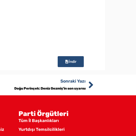
İndir
Sonraki Yazı
Doğu Perinçek: Deniz Gezmiş’in son uyarısı
Parti Örgütleri
Tüm İl Başkanlıkları
miz
Yurtdışı Temsilcilikleri