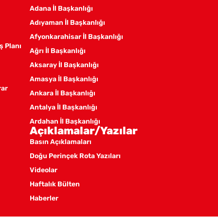
Adana İl Başkanlığı
Adıyaman İl Başkanlığı
Afyonkarahisar İl Başkanlığı
ş Planı
Ağrı İl Başkanlığı
Aksaray İl Başkanlığı
Amasya İl Başkanlığı
rar
Ankara İl Başkanlığı
Antalya İl Başkanlığı
Ardahan İl Başkanlığı
Açıklamalar/Yazılar
Artvin İl Başkanlığı
Basın Açıklamaları
Aydın İl Başkanlığı
Doğu Perinçek Rota Yazıları
Balıkesir İl Örgütü
Videolar
Batman İl Başkanlığı
Haftalık Bülten
Bayburt İl Başkanlığı
Haberler
Bilecik İl Başkanlığı