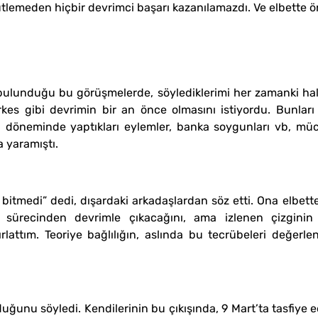
tlemeden hiçbir devrimci başarı kazanılamazdı. Ve elbette ö
ulunduğu bu görüşmelerde, söylediklerimi her zamanki hali
erkes gibi devrimin bir an önce olmasını istiyordu. Bunla
döneminde yaptıkları eylemler, banka soygunları vb, mücad
 yaramıştı.
 bitmedi” dedi, dışardaki arkadaşlardan söz etti. Ona elbette
sürecinden devrimle çıkacağını, ama izlenen çizginin
ırlattım. Teoriye bağlılığın, aslında bu tecrübeleri değer
duğunu söyledi. Kendilerinin bu çıkışında, 9 Mart’ta tasfiy