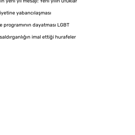
 yeni yıl mesajı: Yeni yılın ufuklar
siyetine yabancılaşması
şme programının dayatması LGBT
aldırganlığın imal ettiği hurafeler