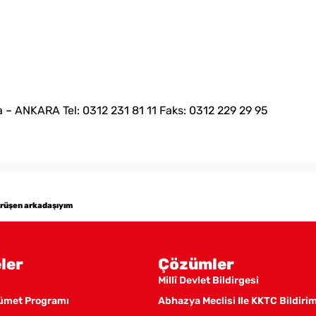
 – ANKARA Tel: 0312 231 81 11 Faks: 0312 229 29 95
görüşen arkadaşıyım
ler
Çözümler
Millî Devlet Bildirgesi
kümet Programı
Abhazya Meclisi Ile KKTC Bildiri