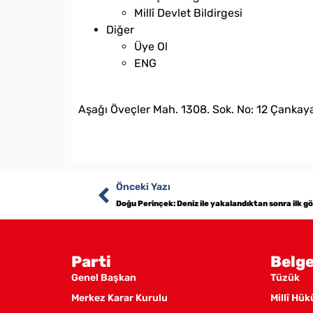
Millî Devlet Bildirgesi
Diğer
Üye Ol
ENG
bilgi@vatanpartisi.org.tr
Aşağı Öveçler Mah. 1308. Sok. No: 12 Çankaya
Önceki Yazı
Doğu Perinçek: Deniz ile yakalandıktan sonra ilk 
Parti
Belge
Genel Başkan
Tüzük
Merkez Karar Kurulu
Millî Hü