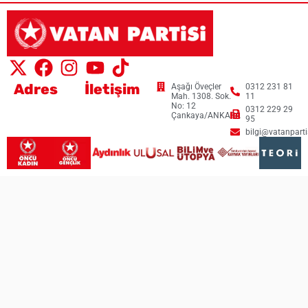
Adres
İletişim
Aşağı Öveçler
0312 231 81
Mah. 1308. Sok.
11
No: 12
0312 229 29
Çankaya/ANKARA
95
bilgi@vatanpartis