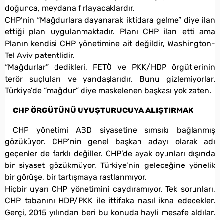
doğunca, meydana fırlayacaklardır.
CHP’nin “Mağdurlara dayanarak iktidara gelme” diye ilan
ettiği plan uygulanmaktadır. Planı CHP ilan etti ama
Planın kendisi CHP yönetimine ait değildir, Washington-
Tel Aviv patentlidir.
“Mağdurlar” dedikleri, FETÖ ve PKK/HDP örgütlerinin
terör suçluları ve yandaşlarıdır. Bunu gizlemiyorlar.
Türkiye’de “mağdur” diye maskelenen başkası yok zaten.
CHP ÖRGÜTÜNÜ UYUŞTURUCUYA ALIŞTIRMAK
CHP yönetimi ABD siyasetine sımsıkı bağlanmış
gözüküyor. CHP’nin genel başkan adayı olarak adı
geçenler de farklı değiller. CHP’de ayak oyunları dışında
bir siyaset gözükmüyor, Türkiye’nin geleceğine yönelik
bir görüşe, bir tartışmaya rastlanmıyor.
Hiçbir uyarı CHP yönetimini caydıramıyor. Tek sorunları,
CHP tabanını HDP/PKK ile ittifaka nasıl ikna edecekler.
Gerçi, 2015 yılından beri bu konuda hayli mesafe aldılar.