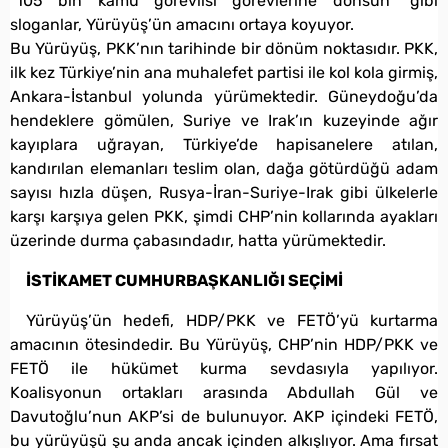
“105 bin kamu görevlisi görevlerine dönsün” gibi
sloganlar, Yürüyüş’ün amacını ortaya koyuyor.
Bu Yürüyüş, PKK’nın tarihinde bir dönüm noktasıdır. PKK,
ilk kez Türkiye’nin ana muhalefet partisi ile kol kola girmiş,
Ankara-İstanbul yolunda yürümektedir. Güneydoğu’da
hendeklere gömülen, Suriye ve Irak’ın kuzeyinde ağır
kayıplara uğrayan, Türkiye’de hapisanelere atılan,
kandırılan elemanları teslim olan, dağa götürdüğü adam
sayısı hızla düşen, Rusya-İran-Suriye-Irak gibi ülkelerle
karşı karşıya gelen PKK, şimdi CHP’nin kollarında ayakları
üzerinde durma çabasındadır, hatta yürümektedir.
İSTİKAMET CUMHURBAŞKANLIĞI SEÇİMİ
Yürüyüş’ün hedefi, HDP/PKK ve FETÖ’yü kurtarma
amacının ötesindedir. Bu Yürüyüş, CHP’nin HDP/PKK ve
FETÖ ile hükümet kurma sevdasıyla yapılıyor.
Koalisyonun ortakları arasında Abdullah Gül ve
Davutoğlu’nun AKP’si de bulunuyor. AKP içindeki FETÖ,
bu yürüyüşü şu anda ancak içinden alkışlıyor. Ama fırsat