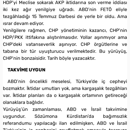
HDP’yi Meclise sokarak AKP iktidarına son verme iddiası
iki kez ağır yenilgiye uğradı. ABD’nin FETÖ eliyle
tezgâhladığı 15 Temmuz Darbesi de yerle bir oldu. Ama
ısrar devam ediyor.
Yenilgilere rağmen, CHP yönetiminin kazancı, CHP’nin
HDP/PKK ittifakına alıştırılmasıdır. Yollar aşınmıyor ama
CHP’deki vatanseverlik aşınıyor. CHP örgütlerine ve
tabana bir tür uyuşturucu verilmektedir. Bu yürüyüş,
CHP’nin bonzaisidir. Tarih böyle yazacaktır.
TAKVİME UYGUN
ABD’nin öncelikli meselesi, Türkiye’de iç cepheyi
bozmaktır. İktidar umutları yok, ama kargaşalık tezgâhları
var. İktidar planları da o kargaşalık ortamının getireceği
olanaklara bağlıdır.
Yürüyüş’ün zamanlaması, ABD ve İsrail takvimine
uygundur. Sözümona Kürdistan’da bağımsızlık
referandumu yapılacağı ilan edilmişken, ABD ve İsrail