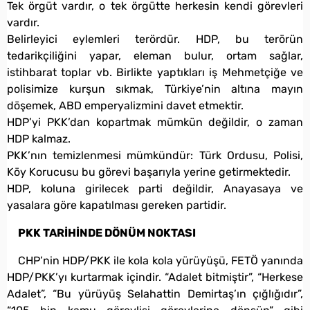
Tek örgüt vardır, o tek örgütte herkesin kendi görevleri
vardır.
Belirleyici eylemleri terördür. HDP, bu terörün
tedarikçiliğini yapar, eleman bulur, ortam sağlar,
istihbarat toplar vb. Birlikte yaptıkları iş Mehmetçiğe ve
polisimize kurşun sıkmak, Türkiye’nin altına mayın
döşemek, ABD emperyalizmini davet etmektir.
HDP’yi PKK’dan kopartmak mümkün değildir, o zaman
HDP kalmaz.
PKK’nın temizlenmesi mümkündür: Türk Ordusu, Polisi,
Köy Korucusu bu görevi başarıyla yerine getirmektedir.
HDP, koluna girilecek parti değildir, Anayasaya ve
yasalara göre kapatılması gereken partidir.
PKK TARİHİNDE DÖNÜM NOKTASI
CHP’nin HDP/PKK ile kola kola yürüyüşü, FETÖ yanında
HDP/PKK’yı kurtarmak içindir. “Adalet bitmiştir”, “Herkese
Adalet”, “Bu yürüyüş Selahattin Demirtaş’ın çığlığıdır”,