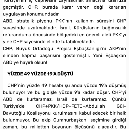
Türkiye’nin iç cephesini zayıflatmak amacıyla taarruza
geçmiştir. CHP, burada karar veren değil kararları
uygulayan konumundadır.
ABD, stratejik piyonu PKK’nın kullanım süresini CHP
sayesinde uzatmaktadır. İsrail, Kürdistan’ın bağımsızlık
referandumu öncesinde bölgedeki en önemli aleti PKK’yı
yine CHP sayesinde elinde tutabilmektedir.
CHP, Büyük Ortadoğu Projesi Eşbaşkanlığı’nı AKP’nin
elinden kapma başarısını göstermiştir. Yeni Eşbaşkan
ABD’ye hayırlı olsun!
YÜZDE 49 YÜZDE 19’A DÜŞTÜ
CHP’nin yüzde 49 hesabı şu anda yüzde 19’a düşmüş
bulunuyor ve bu gidişle yüzde 9’a kadar düşer. CHP’yi
ABD de kurtaramaz, İsrail de kurtaramaz. Çünkü
Türkiye’de CHP+PKK/HDP+FETÖ+Abdullah Gül-
Davutoğlu Koalisyonu kurulmasını kabul edecek bir halk
bulunmuyor. Bu ekip Cumhurbaşkanı seçimine girdiği
zaman, bu milletten boyunun ölçüsünü alacaktır. Bu