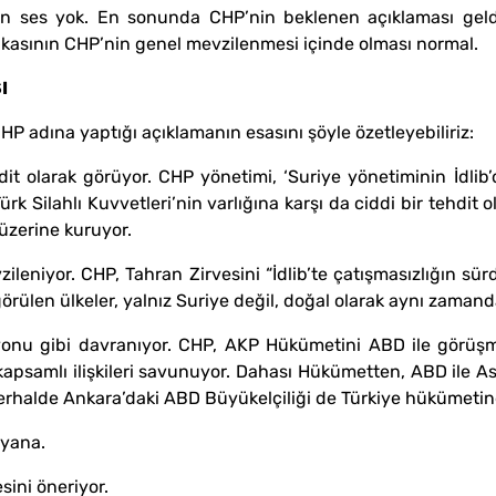
’den ses yok. En sonunda CHP’nin beklenen açıklaması gel
itikasının CHP’nin genel mevzilenmesi içinde olması normal.
I
P adına yaptığı açıklamanın esasını şöyle özetleyebiliriz:
dit olarak görüyor. CHP yönetimi, ‘Suriye yönetiminin İdlib’
k Silahlı Kuvvetleri’nin varlığına karşı da ciddi bir tehdit ol
 üzerine kuruyor.
zileniyor. CHP, Tahran Zirvesini “İdlib’te çatışmasızlığın s
örülen ülkeler, yalnız Suriye değil, doğal olarak aynı zamanda
yonu gibi davranıyor. CHP, AKP Hükümetini ABD ile görüş
ile kapsamlı ilişkileri savunuyor. Dahası Hükümetten, ABD ile 
or. Herhalde Ankara’daki ABD Büyükelçiliği de Türkiye hükümet
 yana.
sini öneriyor.