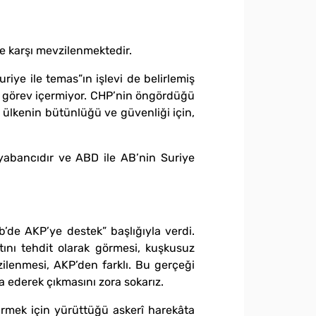
ne karşı mevzilenmektedir.
uriye ile temas”ın işlevi de belirlemiş
ir görev içermiyor. CHP’nin öngördüğü
i ülkenin bütünlüğü ve güvenliği için,
yabancıdır ve ABD ile AB’nin Suriye
ib’de AKP’ye destek” başlığıyla verdi.
tını tehdit olarak görmesi, kuşkusuz
zilenmesi, AKP’den farklı. Bu gerçeği
 ederek çıkmasını zora sokarız.
tirmek için yürüttüğü askerî harekâta