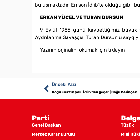
buluşmaktadır. En son İdlib’te olduğu gibi, b
ERKAN YÜCEL VE TURAN DURSUN
9 Eylül 1985 günü kaybettiğimiz büyük s
Aydnlanma Savaşçısı Turan Dursun’u saygıyl
Yazının orjinalini okumak için tıklayın
Önceki Yazı
Doğu Fırat’ın yolu İdlib’den geçer | Doğu Perinçek
Parti
Belge
Genel Başkan
Tüzük
Merkez Karar Kurulu
Millî Hü