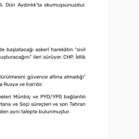
di. Dün Aydınlık’ta okumuşsunuzdur.
de başlatacağı askerî harekâtın “sivil
uşturacağını” ileri sürüyor. CHP, İdlib
ürdürülmesini güvence altına almadığı”
 Rusya ve İran’dır.
meleri Münbiç ve PYD/YPG bağlantılı
Astana ve Soçi süreçleri ve son Tahran
inden aynı talepte bulunmuştur.