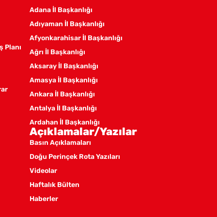
Adana İl Başkanlığı
Adıyaman İl Başkanlığı
Afyonkarahisar İl Başkanlığı
ş Planı
Ağrı İl Başkanlığı
Aksaray İl Başkanlığı
Amasya İl Başkanlığı
rar
Ankara İl Başkanlığı
Antalya İl Başkanlığı
Ardahan İl Başkanlığı
Açıklamalar/Yazılar
Artvin İl Başkanlığı
Basın Açıklamaları
Aydın İl Başkanlığı
Doğu Perinçek Rota Yazıları
Balıkesir İl Örgütü
Videolar
Batman İl Başkanlığı
Haftalık Bülten
Bayburt İl Başkanlığı
Haberler
Bilecik İl Başkanlığı