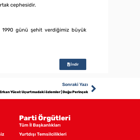
rtak cephesidir.
ül 1990 günü şehit verdiğimiz büyük
İndir
Sonraki Yazı
Erkan Yücel: Uçurtmadaki özlemler | Doğu Perinçek
Parti Örgütleri
Tüm İl Başkanlıkları
miz
Yurtdışı Temsilcilikleri