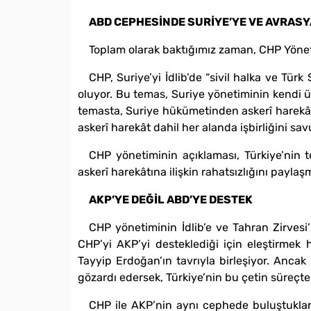
ABD CEPHESİNDE SURİYE’YE VE AVRASYA
Toplam olarak baktığımız zaman, CHP Yönetim
CHP, Suriye’yi İdlib’de “sivil halka ve Türk
oluyor. Bu temas, Suriye yönetiminin kendi ü
temasta, Suriye hükümetinden askerî harekâtı 
askerî harekât dahil her alanda işbirliğini sa
CHP yönetiminin açıklaması, Türkiye’nin
askerî harekâtına ilişkin rahatsızlığını paylaş
AKP’YE DEĞİL ABD’YE DESTEK
CHP yönetiminin İdlib’e ve Tahran Zirvesi’
CHP’yi AKP’yi desteklediği için eleştirmek 
Tayyip Erdoğan’ın tavrıyla birleşiyor. Ancak
gözardı edersek, Türkiye’nin bu çetin süreçt
CHP ile AKP’nin aynı cephede buluştukları