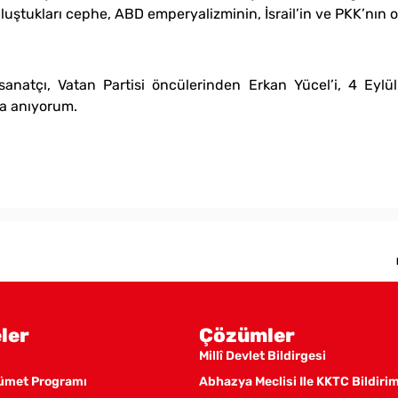
uluştukları cephe, ABD emperyalizminin, İsrail’in ve PKK’nın o
anatçı, Vatan Partisi öncülerinden Erkan Yücel’i, 4 Eyl
a anıyorum.
ler
Çözümler
Millî Devlet Bildirgesi
kümet Programı
Abhazya Meclisi Ile KKTC Bildiri