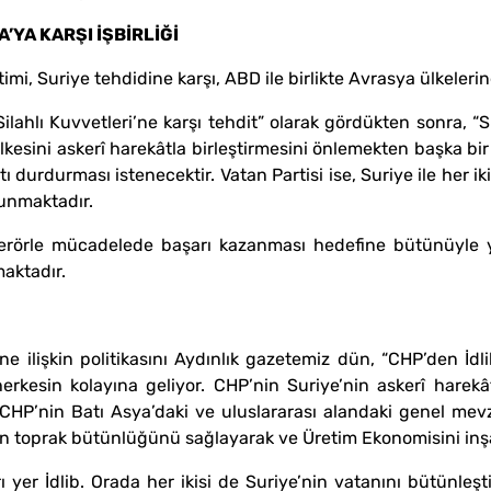
’YA KARŞI İŞBİRLİĞİ
i, Suriye tehdidine karşı, ABD ile birlikte Avrasya ülkeleri
 Silahlı Kuvvetleri’ne karşı tehdit” olarak gördükten sonra, “S
lkesini askerî harekâtla birleştirmesini önlemekten başka b
durdurması istenecektir. Vatan Partisi ise, Suriye ile her ik
vunmaktadır.
 terörle mücadelede başarı kazanması hedefine bütünüyle 
maktadır.
ne ilişkin politikasını Aydınlık gazetemiz dün, “CHP’den İdl
herkesin kolayına geliyor. CHP’nin Suriye’nin askerî harekâ
 CHP’nin Batı Asya’daki ve uluslararası alandaki genel mev
en toprak bütünlüğünü sağlayarak ve Üretim Ekonomisini inşa
 yer İdlib. Orada her ikisi de Suriye’nin vatanını bütünleş