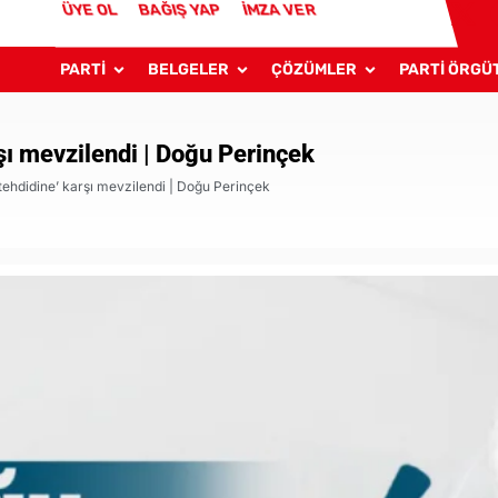
ÜYE OL
BAĞIŞ YAP
İMZA VER
PARTİ
BELGELER
ÇÖZÜMLER
PARTİ ÖRGÜ
rşı mevzilendi | Doğu Perinçek
 tehdidine’ karşı mevzilendi | Doğu Perinçek