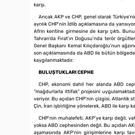
karşı.
Ancak AKP ve CHP, genel olarak Türkiye’nin 
ayrılık CHP’nin İdlib açıklamasına da yansıyo
Afrin kentine girmesine de karşı çıktı. Bunu
Tahran’da Fırat’ın Doğusu’nda terör örgütleri
Genel Başkanı Kemal Kılıçdaroğlu’nun ağzında
son açıklamasında da ABD ile bütün bölgede ka
kaygılanmaktadır.
BULUŞTUKLARI CEPHE
CHP, ekonomi dahil her alanda ABD cephes
“mağdurlarla ittifak” projesini uygulamaktad
veriyor. Bu açıdan CHP’nin çizgisi, Atlantik 
Çin, İran işbirliğine yönelerek, ABD ile karşı 
CHP’nin muhalefeti, AKP’ye karşı değil, v
yoksa ABD cephesinden değil. Bu açıdan AKP’y
aşamasında AKP’nin girişimlerine karşı ta