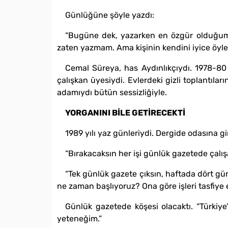
Günlüğüne şöyle yazdı:
“Bugüne dek, yazarken en özgür olduğum
zaten yazmam. Ama kişinin kendini iyice öyl
Cemal Süreya, has Aydınlıkçıydı. 1978-80 
çalışkan üyesiydi. Evlerdeki gizli toplantıla
adamıydı bütün sessizliğiyle.
YORGANINI BİLE GETİRECEKTİ
1989 yılı yaz günleriydi. Dergide odasına gi
“Bırakacaksın her işi günlük gazetede çalış
“Tek günlük gazete çıksın, haftada dört gün 
ne zaman başlıyoruz? Ona göre işleri tasfiye 
Günlük gazetede köşesi olacaktı. “Türkiye
yeteneğim.”