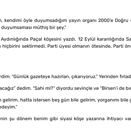
, kendimi öyle duyumsadığım yayın organı 2000’e Doğru d
e duyumsaması müthiş bir şey.”
Aydınlığında Paçal köşesini yazdı. 12 Eylül karanlığında Sa
rın hiçbirini sektirmedi. Parti üyesi olmanın ötesinde, Parti 
rdim: “Günlük gazeteye hazırlan, çıkarıyoruz.” Yerinden fırlad
acağız” dedim. “Sahi mi?” diyordu sevinçle ve “Birsen’i de b
gelirim, hatta istersen beş gün bile gelirim, yorganımı bile 
edeyim.”
’nin şu dönem benim gibi siyasi köşe yazarına ihtiyacı va