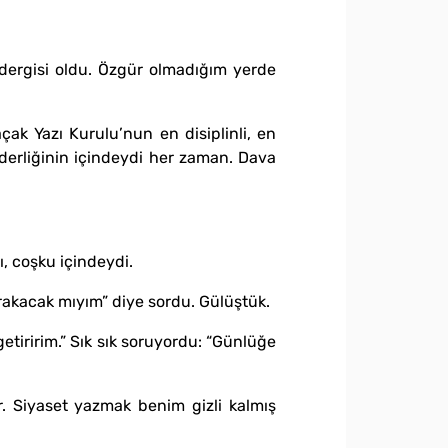
ergisi oldu. Özgür olmadığım yerde
çak Yazı Kurulu’nun en disiplinli, en
önderliğinin içindeydi her zaman. Dava
ı, coşku içindeydi.
ırakacak mıyım” diye sordu. Gülüştük.
getiririm.” Sık sık soruyordu: “Günlüğe
r. Siyaset yazmak benim gizli kalmış