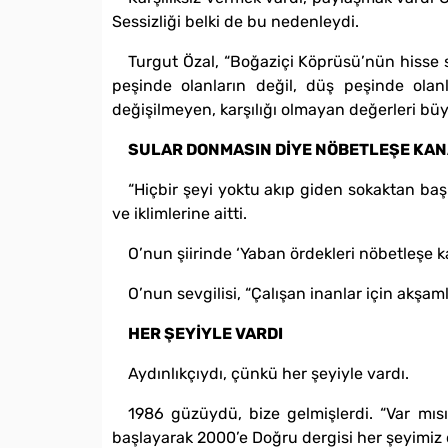
Sessizliği belki de bu nedenleydi.
Turgut Özal, “Boğaziçi Köprüsü’nün hisse se
peşinde olanların değil, düş peşinde olanl
değişilmeyen, karşılığı olmayan değerleri büy
SULAR DONMASIN DİYE NÖBETLEŞE KANA
“Hiçbir şeyi yoktu akıp giden sokaktan başka
ve iklimlerine aitti.
O’nun şiirinde ‘Yaban ördekleri nöbetleşe k
O’nun sevgilisi, “Çalışan inanlar için akşa
HER ŞEYİYLE VARDI
Aydınlıkçıydı, çünkü her şeyiyle vardı.
1986 güzüydü, bize gelmişlerdi. “Var mısı
başlayarak 2000’e Doğru dergisi her şeyimiz 