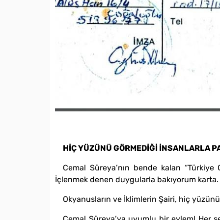
HİÇ YÜZÜNÜ GÖRMEDİĞİ İNSANLARLA P
Cemal Süreya’nın bende kalan “Türkiye 
İçlenmek denen duygularla bakıyorum karta.
Okyanusların ve İklimlerin Şairi, hiç yüzü
Cemal Süreya’ya uyumlu bir eylem! Her şey