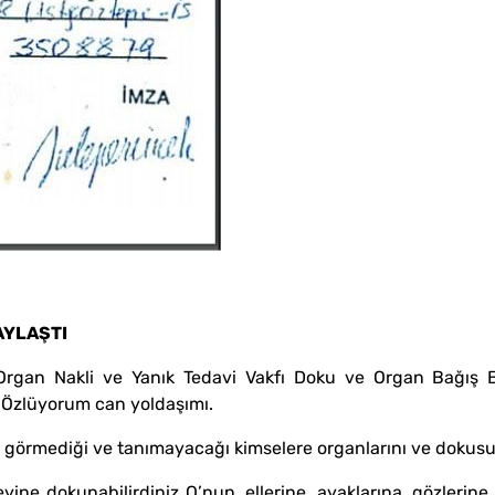
AYLAŞTI
Organ Nakli ve Yanık Tedavi Vakfı Doku ve Organ Bağış 
 Özlüyorum can yoldaşımı.
nü görmediği ve tanımayacağı kimselere organlarını ve dokusu
ine dokunabilirdiniz O’nun, ellerine, ayaklarına, gözlerin