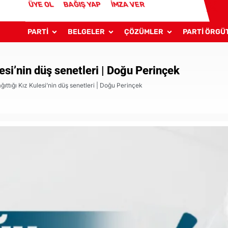
ÜYE OL
BAĞIŞ YAP
İMZA VER
PARTİ
BELGELER
ÇÖZÜMLER
PARTİ ÖRGÜ
esi’nin düş senetleri | Doğu Perinçek
ıttığı Kız Kulesi’nin düş senetleri | Doğu Perinçek