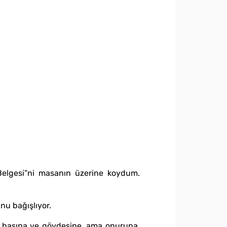
Belgesi”ni masanın üzerine koydum.
nu bağışlıyor.
e, başına ve gövdesine, ama onuruna,