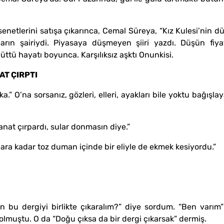
netlerini satışa çıkarınca, Cemal Süreya, “Kız Kulesi’nin düş
arın şairiydi. Piyasaya düşmeyen şiiri yazdı. Düşün fiya
üttü hayatı boyunca. Karşılıksız aşktı Onunkisi.
T ÇIRPTI
.” O’na sorsanız, gözleri, elleri, ayakları bile yoktu bağışla
anat çırpardı, sular donmasın diye.”
mlara kadar toz duman içinde bir eliyle de ekmek kesiyordu.”
n bu dergiyi birlikte çıkaralım?” diye sordum. “Ben varım
olmuştu. O da “Doğu çıksa da bir dergi çıkarsak” dermiş.