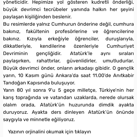
yöneticidir. Hepimize yol gösteren kudretli önderliği,
büyük devrimci tecrübeler yanında halkın her şeyini
paylaşan kişiliğinden beslenir.
Bu resimlerde yalnız Cumhurun önderine değil, cumhura
bakınız, fakültenin profesörlerine ve öğrencilerine
bakınız. Kızıyla erkeğiyle öğrenciler, duruşlarıyla,
dikkatleriyle, kendilerine özenleriyle Cumhuriyet
Devriminin gençliğidir. Atatürk’le aynı sıraları
paylaşırken, rahattırlar, güvenlidirler, umutludurlar.
Büyük devrimci önder, onların arkadaşı gibidir. O gençlik
yarın, 10 Kasım günü Ankara’da saat 11.00’de Anıtkabir
Tandoğan Kapısında buluşuyor.
Yarın 80 yıl sonra 9’u 5 geçe milletçe, Türkiye’nin her
karış toprağında ve vatandan uzaklarda, nerede olursak
olalım orada, Atatürk’ün huzurunda dimdik ayakta
duruyoruz. Ayakta ders dinleyen Atatürk’ün önünde
saygıyla ve minnetle eğiliyoruz.
Yazının orjinalini okumak için tıklayın