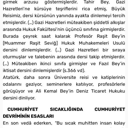
girmek arzusu göstermişlerdir. Tahir Bey, Gazi
Hazretleri’ne kürsüye teşriflerini rica etmiş, Büyük
Reisimiz, dersi kürsünün yanında ayakta dinlemeyi tercih
etmişlerdir. (…) Gazi Hazretleri müteakiben şiddetli alkışlar
arasında Hukuk Fakültesi’nin üçüncü sınıfına girmişlerdir.
Burada çeyrek saat kalarak Profesör Raşit Bey’in
[Muammer Raşit Seviğ] Hukuk Muhakemeleri Usulü
dersini dinlemişlerdir. (…) Gazi Hazretleri bir sıraya
oturmuşlar ve talebenin arasında dersi takip etmişlerdir.
(…) Müteakiben ikinci sınıfa girmişler ve Fazıl Bey’in
iktisat dersini dinlemişlerdir (s.366 vd).
Atatürk, daha sonra Üniversite reisi ve katiplerinin
odalarını geziyor, seminerlere katılıyor, profesörlerle
görüşüyor ve Ali Kemal Bey’in Deniz Ticaret Hukuku
dersini dinliyor.
CUMHURİYET SICAKLIĞINDA CUMHURİYET
DEVRİMİNİN ESASLARI
En son vedâ ederken, “Bu sıcak muhitten insan kolay