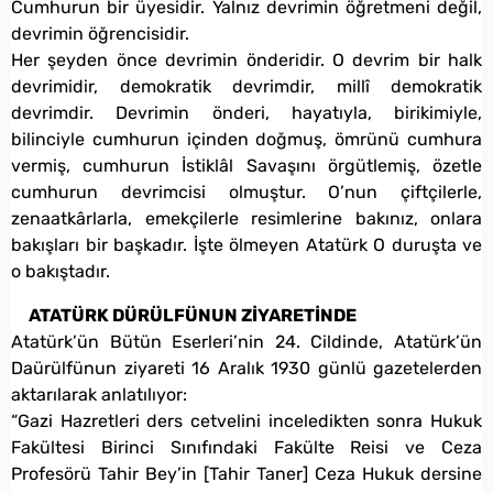
Cumhurun bir üyesidir. Yalnız devrimin öğretmeni değil,
devrimin öğrencisidir.
Her şeyden önce devrimin önderidir. O devrim bir halk
devrimidir, demokratik devrimdir, millî demokratik
devrimdir. Devrimin önderi, hayatıyla, birikimiyle,
bilinciyle cumhurun içinden doğmuş, ömrünü cumhura
vermiş, cumhurun İstiklâl Savaşını örgütlemiş, özetle
cumhurun devrimcisi olmuştur. O’nun çiftçilerle,
zenaatkârlarla, emekçilerle resimlerine bakınız, onlara
bakışları bir başkadır. İşte ölmeyen Atatürk O duruşta ve
o bakıştadır.
ATATÜRK DÜRÜLFÜNUN ZİYARETİNDE
Atatürk’ün Bütün Eserleri’nin 24. Cildinde, Atatürk’ün
Daürülfünun ziyareti 16 Aralık 1930 günlü gazetelerden
aktarılarak anlatılıyor:
“Gazi Hazretleri ders cetvelini inceledikten sonra Hukuk
Fakültesi Birinci Sınıfındaki Fakülte Reisi ve Ceza
Profesörü Tahir Bey’in [Tahir Taner] Ceza Hukuk dersine