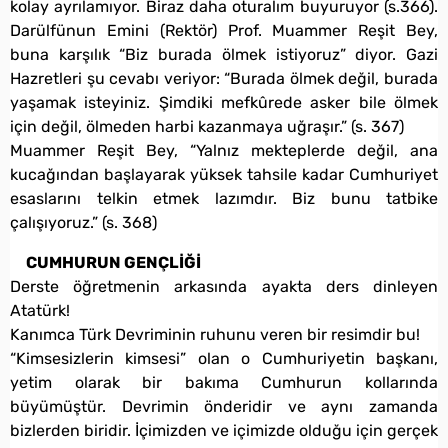
kolay ayrılamıyor. Biraz daha oturalım buyuruyor (s.366).
Darülfünun Emini (Rektör) Prof. Muammer Reşit Bey,
buna karşılık “Biz burada ölmek istiyoruz” diyor. Gazi
Hazretleri şu cevabı veriyor: “Burada ölmek değil, burada
yaşamak isteyiniz. Şimdiki mefkûrede asker bile ölmek
için değil, ölmeden harbi kazanmaya uğraşır.” (s. 367)
Muammer Reşit Bey, “Yalnız mekteplerde değil, ana
kucağından başlayarak yüksek tahsile kadar Cumhuriyet
esaslarını telkin etmek lazımdır. Biz bunu tatbike
çalışıyoruz.” (s. 368)
CUMHURUN GENÇLİĞİ
Derste öğretmenin arkasında ayakta ders dinleyen
Atatürk!
Kanımca Türk Devriminin ruhunu veren bir resimdir bu!
“Kimsesizlerin kimsesi” olan o Cumhuriyetin başkanı,
yetim olarak bir bakıma Cumhurun kollarında
büyümüştür. Devrimin önderidir ve aynı zamanda
bizlerden biridir. İçimizden ve içimizde olduğu için gerçek