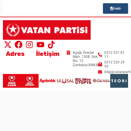
İndir
Adres
İletişim
Aşağı Öveçler
0312 231 81
Mah. 1308. Sok.
11
No: 12
0312 229 29
Çankaya/ANKARA
95
bilgi@vatanpartis