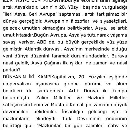
İLERİ ASYA, GERİ ATLANTİKDünya ekonomisinin ağırlığı
artık Asya’dadır. Lenin’in 20. Yüzyıl başında vurguladığı
“İleri Asya, Geri Avrupa” saptaması, artık tartışılmaz bir
dünya gerçeğidir. Avrupa’nın filozofları ve siyasetçileri,
gelecek umutları olmadığını belirtiyorlar. Asya, ise artık
umut kıtasıdır.Bugün Avrupa, Asya’ya tutunarak yaşama
savaşı veriyor. ABD de, bu büyük gerçeklikle yüz yüze
gelmiştir. Atlantik dünyası, Asya’nın merkezinde olduğu
yeni dünya düzenini tanımak durumundadırlar. Buraya
nasıl geldik, Asya Çağının ilk ışıkları ne zaman ve nasıl
parladı?
DÜNYANIN İKİ KAMPIKapitalizm, 20. Yüzyılın eşiğinde
emperyalizm aşamasına girince, çürüme ve ölüm
belirtileri de saptanmıştı. Artık Dünya iki kampa
bölünmüştü. Zalim Milletler ve Mazlum Milletler
saflaşmasını Lenin ve Mustafa Kemal gibi zamanın büyük
devrimcileri belirlediler. İnsanlığın geleceği işte o
mazlumların elindeydi. Türk Devriminin önderinin
belirttiği gibi, “Mazlumlar, bir gün zalimleri mahv ve