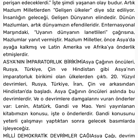
perişan edeceklerdi.” İşte şimdi yaşanan olay budur. Artık
Mazlum Milletlerden “Gelişen ülkeler” diye söz ediliyor.
İnsanlığın geleceği, Gelişen Dünyanın elindedir. Dünün
Mazlumları, artık dünyamızın efendileridir. Enternasyonal
Marşındaki, “Uyanın dünyanın lanetlileri” çağrısına,
Mazlumlar yanıt vermiştir. Mazlum Milletler, önce Asya’da
ayağa kalkmış ve Latin Amerika ve Afrika’ya önderlik
etmişlerdir.
ASYA’NIN İMPARATORLUK BİRİKİMİAsya Çağının öncüleri,
Rusya, Türkiye, Çin ve Hindistan gibi Asya’nın
imparatorluk birikimi olan ülkelerden çıktı. 20. Yüzyıl
devrimleri, Rusya, Türkiye, İran, Çin ve arkasından
Hindistan’da başladı. Asya Çağının öncüleri aslında bu
devrimlerdir. Ve o devrimlere damgalarını vuran önderler
var: Lenin, Atatürk, Gandi ve Mao. Yeni yayınlanan
kitabımızın konusu, işte o önderlerdir. Gandi konusunu
yeterli çalışmayı yaptıktan sonra gelecek basımlarda
işleyeceğiz.
MİLLİ DEMOKRATİK DEVRİMLER ÇAĞIAsya Çağı, devrim