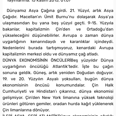
Yayınlanma:
15 Kasım 2015, 01:07
Dünyamız Asya Çağına girdi. 21. Yüzyıl, artık Asya
Çağıdır. Macellan’ın Ümit Burnu’nu dolaşarak Asya’ya
ulaşmasından bu yana beş yüzyıl geçti. 9-15. Yüzyıla
bakanlar, kapitalizmin Çin’den ve Ortadoğu’dan
yükseleceğini düşünebilirler. Avrupa o zaman dünya
uygarlığının kenarındaydı ve karanlıklar içindeydi.
Nedenlerini burada tartışmıyoruz, kenardaki Avrupa
kapitalizmin merkezi oldu ve dünyamız çağ atladı.
DÜNYA EKONOMİSİNİN ÖNCÜLERİBeş yüzyıldır Dünya
uygarlığının öncülüğü Atlantik’tedir. İşte bu çağın
sonuna geldik. Güneş, artık yeniden Doğudan doğuyor.
19. ve 20. Yüzyılın Asyalı yoksulları, bugün dünya
ekonomisinin öncüsü konumundalar. Çin Halk
Cumhuriyeti ve Hindistan’ı çıkarınız, dünya ekonomisi
gelişmiyor. Çin’den New York limanına yüksek teknoloji
ürünleri götüren gemiler, oradan hurda kağıt yüklenerek
Çin limanlarına dönüyor.