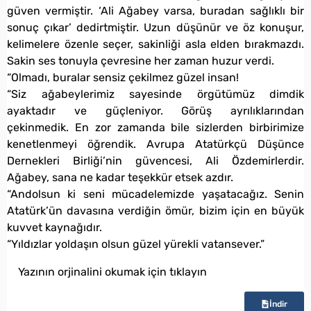
güven vermiştir. ‘Ali Ağabey varsa, buradan sağlıklı bir
sonuç çıkar’ dedirtmiştir. Uzun düşünür ve öz konuşur,
kelimelere özenle seçer, sakinliği asla elden bırakmazdı.
Sakin ses tonuyla çevresine her zaman huzur verdi.
“Olmadı, buralar sensiz çekilmez güzel insan!
“Siz ağabeylerimiz sayesinde örgütümüz dimdik
ayaktadır ve güçleniyor. Görüş ayrılıklarından
çekinmedik. En zor zamanda bile sizlerden birbirimize
kenetlenmeyi öğrendik. Avrupa Atatürkçü Düşünce
Dernekleri Birliği’nin güvencesi, Ali Özdemirlerdir.
Ağabey, sana ne kadar teşekkür etsek azdır.
“Andolsun ki seni mücadelemizde yaşatacağız. Senin
Atatürk’ün davasına verdiğin ömür, bizim için en büyük
kuvvet kaynağıdır.
“Yıldızlar yoldaşın olsun güzel yürekli vatansever.”
Yazının orjinalini okumak için tıklayın
İndir