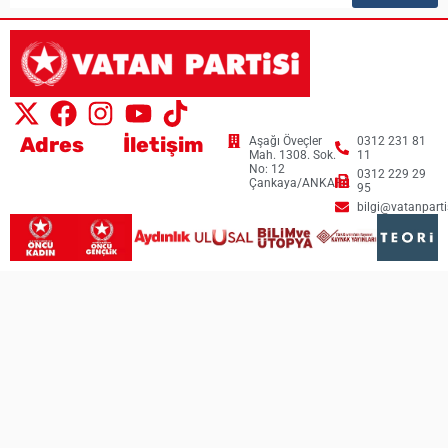
Adres
İletişim
Aşağı Öveçler
0312 231 81
Mah. 1308. Sok.
11
No: 12
0312 229 29
Çankaya/ANKARA
95
bilgi@vatanpartis