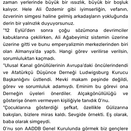
zaman yerlerinde büyük bir ıssızlık, büyük bir boşluk
kalıyor. Hele Ali Özdemir gibi iyimserliğin, vefanın,
özverinin simgesi haline gelmiş arkadaşların yokluğunda
derin bir yalnızlık duyuyorsunuz.
“12 Eylül’den sonra çoğu sözümona devrimciler
kabuklarına çekilirken, Ali Ağabeyimiz sistemin üzerine
üzerine gitti ve bunu emperyalizmin merkezlerinden biri
olan Almanya’da yaptı. Hangi görev verilirse verilsin,
sorumluluktan kaçmadı.
“Ulusal Kanal gönüllülerinin Avrupa’daki öncülerindendi
ve Atatürkçü Düşünce Derneği Ludwigsburg Kurucu
Başkanlığını üstlendi. Mevki makam peşinde değildi,
görev ve sorumluluk adamıydı. Eminim bu görevi ona
Derneğin üyeleri önerdiler. Alçakgönüllülüğü ve
gösterişe önem vermeyen kişiliğiyle tanıdık O’nu.
“Çocuklarına gösterdiği şefkat, özellikle Gülizarına
bakışları, bizlere miras kaldı. Sevgide örnekti. Eş olarak,
baba olarak simgeydi.
O’nu son AADDB Genel Kurulunda görmek biz gençlere