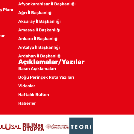
Afyonkarahisar İl Başkanlığı
ş Planı
Ağrı İl Başkanlığı
Aksaray İl Başkanlığı
Amasya İl Başkanlığı
rar
Ankara İl Başkanlığı
Antalya İl Başkanlığı
Ardahan İl Başkanlığı
Açıklamalar/Yazılar
Artvin İl Başkanlığı
Basın Açıklamaları
Aydın İl Başkanlığı
Doğu Perinçek Rota Yazıları
Balıkesir İl Örgütü
Videolar
Batman İl Başkanlığı
Haftalık Bülten
Bayburt İl Başkanlığı
Haberler
Bilecik İl Başkanlığı
Bingöl İl Başkanlığı
Bitlis İl Başkanlığı