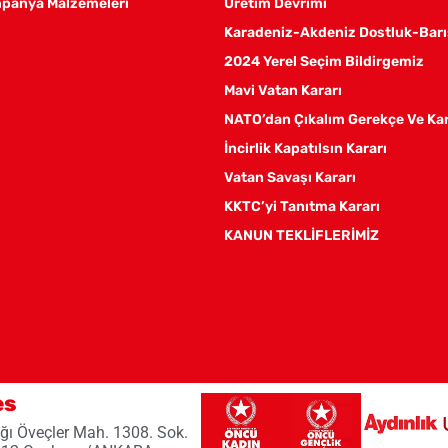
panya Malzemeleri
Üretim Devrimi
Karadeniz-Akdeniz Dostluk-Barı
2024 Yerel Seçim Bildirgemiz
Mavi Vatan Kararı
NATO’dan Çıkalım Gerekçe Ve Ka
İncirlik Kapatılsın Kararı
Vatan Savaşı Kararı
KKTC’yi Tanıtma Kararı
KANUN TEKLİFLERİMİZ
es
ğı Öveçler Mah. 1308. Sok.