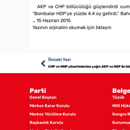
AKP ve CHP bölücülüğü güçlendirdi cumhu
“Bombalar HDP’ye yüzde 4.4 oy getirdi.” Bahç
… 15 Haziran 2015
Yazının orjinalini okumak için tıklayın
Önceki Yazı
Parti
Belge
Genel Başkan
Tüzük
Merkez Karar Kurulu
Millî Hü
Merkez Yürütme Kurulu
Kongre R
Başkanlık Kurulu
Kurumsal