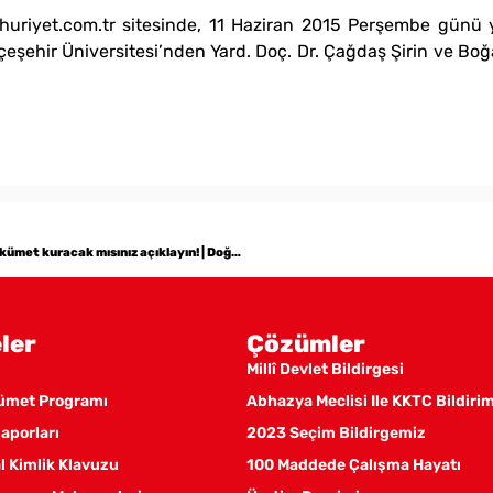
riyet.com.tr sitesinde, 11 Haziran 2015 Perşembe günü y
eşehir Üniversitesi’nden Yard. Doç. Dr. Çağdaş Şirin ve Boğa
CHP ve MHP yönetimlerine çağrı: AKP ve HDP ile hükümet kuracak mısınız açıklayın! | Doğu Perinçek
ler
Çözümler
Millî Devlet Bildirgesi
kümet Programı
Abhazya Meclisi Ile KKTC Bildiri
aporları
2023 Seçim Bildirgemiz
 Kimlik Klavuzu
100 Maddede Çalışma Hayatı