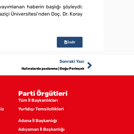
ayımlanan haberin başlığı şöyleydi:
ziçi Üniversitesi’nden Doç. Dr. Koray
İndir
Sonraki Yazı
Hatıralarda paslanma | Doğu Perinçek
Parti Örgütleri
Tüm İl Başkanlıkları
miz
Yurtdışı Temsilcilikleri
Adana İl Başkanlığı
Adıyaman İl Başkanlığı