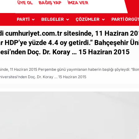
ÜYE OL
BAĞIŞ YAP
İMZA VER
PARTİ
BELGELER
ÇÖZÜMLER
PARTİ ÖRGÜ
di cumhuriyet.com.tr sitesinde, 11 Haziran 
r HDP’ye yüzde 4.4 oy getirdi.” Bahçeşehir Üni
tesi’nden Doç. Dr. Koray … 15 Haziran 2015
inde, 11 Haziran 2015 Perşembe günü yayımlanan haberin başlığı şöyleydi: “Bo
niversitesi’nden Doç. Dr. Koray … 15 Haziran 2015