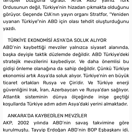
tertipler bozguna uğradı. Artık ABD yalnız Türk
Ordusunun değil, Türkiye’nin hizadan çıkmakta olduğunu
görüyor. Geçende CIA’nın yayın organı Stratfor, “Yeniden
uyanan Türkiye”nin ABD için olası tehdit oluşturduğunu
yazdı.
TÜRKİYE EKONOMİSİ ASYA’DA SOLUK ALIYOR
ABD’nin kaybettiği mevziler yalnızca siyaset alanında,
başka deyişle taktik düzlemde değildir. ABD Türkiye’deki
stratejik mevzilerini kaybediyor. Ve daha önemlisi bu
gidişi önleme olanağına da sahip değildir. Çünkü Türkiye
ekonomisi artık Asya’da soluk alıyor. Türkiye’nin en büyük
ticaret ortakları Rusya ve Çin’dir. Ve Türkiye enerji
güvenliğini Irak, İran, Azerbaycan ve Rusya’dan sağlıyor.
Atlantik sisteminin dünya ölçeğinde inişe geçtiği
koşullarda Türkiye adım adım Asya’daki yerini almaktadır.
ANKARA’DA KAYBEDİLEN MEVZİLER
AKP, 2002 yılında ABD’nin savaş takvimine göre
kurulmuştu. Tayyip Erdoğan ABD’nin BOP Eşbaşkanı idi.