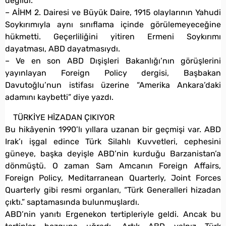
değildi.
– AİHM 2. Dairesi ve Büyük Daire, 1915 olaylarının Yahudi
Soykırımıyla aynı sınıflama içinde görülemeyeceğine
hükmetti. Geçerliliğini yitiren Ermeni Soykırımı
dayatması, ABD dayatmasıydı.
– Ve en son ABD Dışişleri Bakanlığı’nın görüşlerini
yayınlayan Foreign Policy dergisi, Başbakan
Davutoğlu’nun istifası üzerine “Amerika Ankara’daki
adamını kaybetti” diye yazdı.
TÜRKİYE HİZADAN ÇIKIYOR
Bu hikâyenin 1990’lı yıllara uzanan bir geçmişi var. ABD
Irak’ı işgal edince Türk Silahlı Kuvvetleri, cephesini
güneye, başka deyişle ABD’nin kurduğu Barzanistan’a
dönmüştü. O zaman Sam Amcanın Foreign Affairs,
Foreign Policy, Meditarranean Quarterly, Joint Forces
Quarterly gibi resmi organları, “Türk Generalleri hizadan
çıktı.” saptamasında bulunmuşlardı.
ABD’nin yanıtı Ergenekon tertipleriyle geldi. Ancak bu