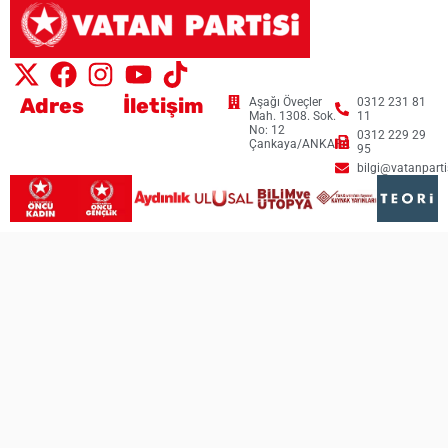
Adres
İletişim
Aşağı Öveçler
0312 231 81
Mah. 1308. Sok.
11
No: 12
0312 229 29
Çankaya/ANKARA
95
bilgi@vatanpartis