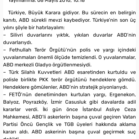
Yayınlanma:
08 Mayıs 2016, 10:18
Türkiye, Büyük Karara gidiyor. Bu sürecin en belirgin
kanıtı, ABD sürekli mevzi kaybediyor. Türkiye’nin son üç
yılını şöyle bir hatırlayalım:
– Silivri duvarlarını yıktık, yıkılan duvarlar ABD’nin
duvarlarıydı.
– Fethullah Terör Örgütü’nün polis ve yargı içindeki
yuvalanmaları önemli ölçüde temizlendi. O yuvalanmalar,
ABD merkezli Gladyo örgütlenmesiydi.
– Türk Silahlı Kuvvetleri ABD esaretinden kurtuldu ve
polisle birlikte PKK terör örgütünü hendeklere gömdü.
Hendeklere gömülenler, ABD’nin stratejik piyonlarıydı.
– FETÖ’nün denetiminden kurtulan yargı, Ergenekon,
Balyoz, Poyrazköy, İzmir Casusluk gibi davalarda adil
kararlar verdi. İki gün önce İstanbul Asliye Ceza
Mahkemesi, ABD’li askerlerin başına çuval geçiren Vatan
Partisi Öncü Gençlik ve TGB üyeleri hakkında aklama
kararı aldı. ABD askerinin başına çuval geçirmek suç