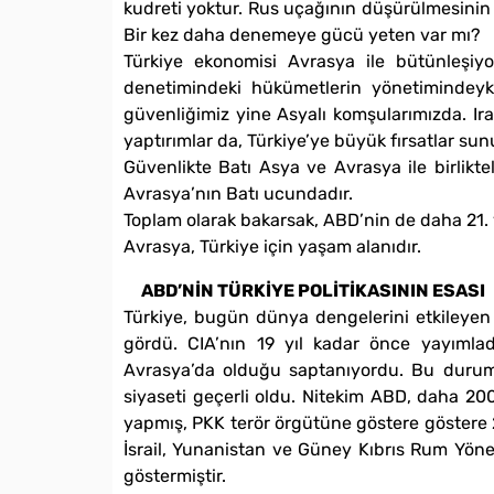
kudreti yoktur. Rus uçağının düşürülmesinin y
Bir kez daha denemeye gücü yeten var mı?
Türkiye ekonomisi Avrasya ile bütünleşiyo
denetimindeki hükümetlerin yönetimindeyken 
güvenliğimiz yine Asyalı komşularımızda. Irak
yaptırımlar da, Türkiye’ye büyük fırsatlar sun
Güvenlikte Batı Asya ve Avrasya ile birliktel
Avrasya’nın Batı ucundadır.
Toplam olarak bakarsak, ABD’nin de daha 21. y
Avrasya, Türkiye için yaşam alanıdır.
ABD’NİN TÜRKİYE POLİTİKASININ ESASI
Türkiye, bugün dünya dengelerini etkileyen 
gördü. CIA’nın 19 yıl kadar önce yayımladığ
Avrasya’da olduğu saptanıyordu. Bu durumd
siyaseti geçerli oldu. Nitekim ABD, daha 20
yapmış, PKK terör örgütüne göstere göstere 2
İsrail, Yunanistan ve Güney Kıbrıs Rum Yöneti
göstermiştir.