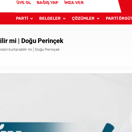
ÜYE OL
BAĞIŞ YAP
İMZA VER
PARTİ
BELGELER
ÇÖZÜMLER
PARTİ ÖRGÜ
lir mi | Doğu Perinçek
ini kurtarabilir mi | Doğu Perinçek