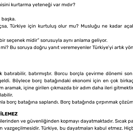
isini kurtarma yeteneği var mıdır?
a başka.
sa, Türkiye için kurtuluş olur mu? Musluğu ne kadar açabi
bir seçenek midir” sorusuyla aynı anlama geliyor.
t mi? Bu soruya doğru yanıt veremeyenler Türkiye’yi artık y
 batırabilir, batırmıştır. Borcu borçla çevirme dönemi so
geldi. Böylece borç batağındaki ekonomi için en çok birka
aramak, içine girilen çıkmazda bir adım daha ileri gitmektir
abilir.
mla borç batağına saplandı. Borç batağında çırpınmak çözüm 
RİLEMEZ
erinden ve güvenliğinden kopmayı dayatmaktadır. Sıcak para 
n vazgeçilmesidir. Türkiye, bu dayatmaları kabul etmez. Hiç