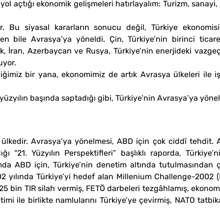
ol açtığı ekonomik gelişmeleri hatırlayalım: Turizm, sanayi, 
r. Bu siyasal kararların sonucu değil, Türkiye ekonomisi
bile Avrasya’ya yöneldi. Çin, Türkiye’nin birinci ticaret
, İran, Azerbaycan ve Rusya, Türkiye’nin enerjideki vazgeçil
uyor.
iğimiz bir yana, ekonomimiz de artık Avrasya ülkeleri ile iş
üzyılın başında saptadığı gibi, Türkiye’nin Avrasya’ya yöneli
ülkedir. Avrasya’ya yönelmesi, ABD için çok ciddî tehdit.
ı “21. Yüzyılın Perspektifleri” başlıklı raporda, Türkiye’n
a ABD için, Türkiye’nin denetim altında tutulmasından ço
02 yılında Türkiye’yi hedef alan Millenium Challenge-2002 (
5 bin TIR silah vermiş, FETÖ darbeleri tezgâhlamış, ekonom
mi ile birlikte namlularını Türkiye’ye çevirmiş, NATO tatbik