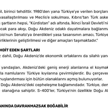
l, birinci tehdittir. 1980’den yana Türkiye’ye verilen borçlar
asallaştırılması ve Meclis’e sokulması, Kıbrıs’tan Türk aske
şartların hepsi, “Kürdistan” adı altında, İkinci İsrail Devleti’
cak para akışı, Doğu Akdeniz odaklı dayatmalara bağlanmakt
nun Senato’ya önerdikleri yasa tasarısının amacı, Türkiye i
liklerinin geliştirilmesi ve diğer amaçları taşımaktadır.”
EHDİT EDEN ŞARTLARI
 dahil, Doğu Akdeniz’de ekonomik ortaklarını da silahlı yand
ve yandaşları, Akdeniz’deki geniş enerji alanlarına el koym
ıyla namlularını Türkiye kıyılarına çevirmişlerdir. Bu çerç
uşlandırması için bütün olanaklarını açmış bulunuyorlar.
 Doğu Akdeniz’deki cepheleşme bağlamındadır. Türkiye, deni
 olanağına sahiptir. S-400’ler, Türkiye’nin özellikle Doğu 
MANINDA DAVRANMAZSAK BOĞABİLİR