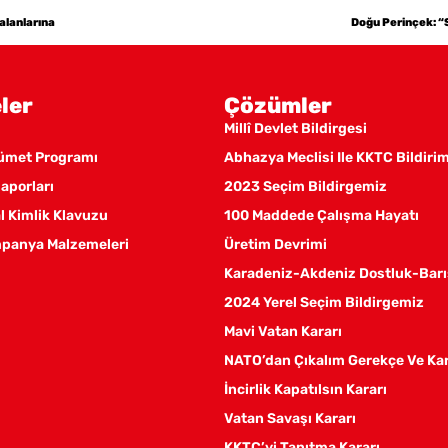
 alanlarına
Doğu Perinçek: “So
ler
Çözümler
Millî Devlet Bildirgesi
kümet Programı
Abhazya Meclisi Ile KKTC Bildiri
aporları
2023 Seçim Bildirgemiz
 Kimlik Klavuzu
100 Maddede Çalışma Hayatı
panya Malzemeleri
Üretim Devrimi
Karadeniz-Akdeniz Dostluk-Barı
2024 Yerel Seçim Bildirgemiz
Mavi Vatan Kararı
NATO’dan Çıkalım Gerekçe Ve Ka
İncirlik Kapatılsın Kararı
Vatan Savaşı Kararı
KKTC’yi Tanıtma Kararı