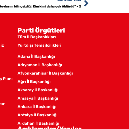
ykırım bilinçsizliği: Kim kimi daha çok öldürdü” – 2
Parti Örgütleri
Tüm İl Başkanlıkları
miz
Yurtdışı Temsilcilikleri
Adana İl Başkanlığı
Adıyaman İl Başkanlığı
Afyonkarahisar İl Başkanlığı
ş Planı
Ağrı İl Başkanlığı
Aksaray İl Başkanlığı
Amasya İl Başkanlığı
rar
Ankara İl Başkanlığı
Antalya İl Başkanlığı
Ardahan İl Başkanlığı
Açıklamalar/Yazılar