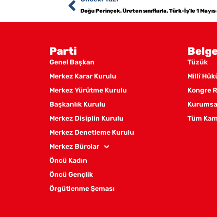
Doğu Perinçek. Üreten sınıflarla, Türk-İş’le 1 Mayıs
Parti
Belge
Genel Başkan
Tüzük
Merkez Karar Kurulu
Millî Hü
Merkez Yürütme Kurulu
Kongre R
Başkanlık Kurulu
Kurumsal
Merkez Disiplin Kurulu
Tüm Kam
Merkez Denetleme Kurulu
Merkez Bürolar
Öncü Kadın
Öncü Gençlik
Örgütlenme Şeması