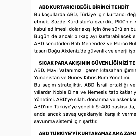
ABD KURTARICI DEĞİL BİRİNCİ TEHDİT
Bu koşullarda ABD, Türkiye için kurtarıcı deği
etmek. Sözde Kürdistan’a özerklik, PKK’nın y
kabul edilmesi, dolar akışı için öne sürülen bu 
Bugün de ancak birkaç ayı kurtarabilecek sı
ABD senatörleri Bob Menendez ve Marco Rubio’
tasarı Doğu Akdeniz’de güvenlik ve enerji işbir
SICAK PARA AKIŞININ GÜVENLİĞİMİZİ T
ABD, Mavi Vatanımızı içeren kıtasahanlığımız
Yunanistan ve Güney Kıbrıs Rum Yönetimi.
Bu seçim stratejiktir. ABD-İsrail ortaklığı 
yıllardır Noble Dina ve Nemesis tatbikatlar
Yönetimi, ABD’ye silah, donanma ve asker kon
ABD’nin Türkiye’ye yönelik S-400 baskısı da,
anda ancak savaş uçaklarıyla karşılık verme
savunma sistemi için şarttır.
ABD TÜRKİYE’Yİ KURTARAMAZ AMA ZA