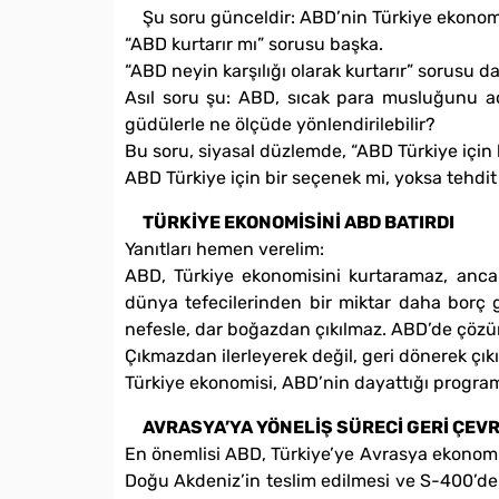
Şu soru günceldir: ABD’nin Türkiye ekonom
“ABD kurtarır mı” sorusu başka.
“ABD neyin karşılığı olarak kurtarır” sorusu d
Asıl soru şu: ABD, sıcak para musluğunu aç
güdülerle ne ölçüde yönlendirilebilir?
Bu soru, siyasal düzlemde, “ABD Türkiye için 
ABD Türkiye için bir seçenek mi, yoksa tehdi
TÜRKİYE EKONOMİSİNİ ABD BATIRDI
Yanıtları hemen verelim:
ABD, Türkiye ekonomisini kurtaramaz, ancak
dünya tefecilerinden bir miktar daha borç 
nefesle, dar boğazdan çıkılmaz. ABD’de çözüm 
Çıkmazdan ilerleyerek değil, geri dönerek çıkıl
Türkiye ekonomisi, ABD’nin dayattığı progra
AVRASYA’YA YÖNELİŞ SÜRECİ GERİ ÇEV
En önemlisi ABD, Türkiye’ye Avrasya ekonomil
Doğu Akdeniz’in teslim edilmesi ve S-400’de