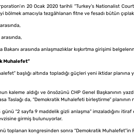
ation’ın 20 Ocak 2020 tarihli “Turkey’s Nationalist Court” (
eyi bölmek amacıyla tezgâhlanan fitne ve fesadı bütün çıplak
arasında,
 arasında,
Bakanı arasında anlaşmazlıklar kışkırtma girişimi belgelenm
k Muhalefet”
lefet” başlığı altında topladığı güçleri yeni iktidar planın
u’nun kaleme aldığı ve önsözünü CHP Genel Başkanının yaz
sa Taslağı da, “Demokratik Muhalefeti birleştirme” planının n
3 günü “2 sayfa 9 maddelik gizli anlaşma” imzaladığını itira
zisine girmiş bulunuyorlar.
ünü toplanan kongresinden sonra “Demokratik Muhalefet”in 