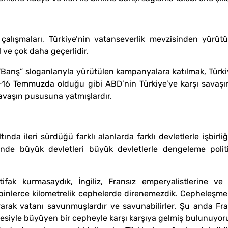
çalışmaları, Türkiye’nin vatanseverlik mevzisinden yürütü
 ve çok daha geçerlidir.
Barış” sloganlarıyla yürütülen kampanyalara katılmak, Türkiy
5-16 Temmuzda olduğu gibi ABD’nin Türkiye’ye karşı savaşını
 savaşın pususuna yatmışlardır.
ında ileri sürdüğü farklı alanlarda farklı devletlerle işbirliğ
nde büyük devletleri büyük devletlerle dengeleme politik
ifak kurmasaydık, İngiliz, Fransız emperyalistlerine ve
inlerce kilometrelik cephelerde direnemezdik. Cepheleşmenin
rarak vatanı savunmuşlardır ve savunabilirler. Şu anda Fr
mesiyle büyüyen bir cepheyle karşı karşıya gelmiş bulunuyo