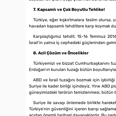
7. Kapsamlı ve Çok Boyutlu Tehlike!
Türkiye, eğer kışkırtmalara teslim olursa, 
havadan kapsamlı tehditlere karşı koymak d
Karşılaştığımız tehdit, 15-16 Temmuz 20
İsrail’in yalnız iç cephedeki güçlerinden gelm
8. Acil Çözüm ve Öncelikler
Türkiyemizi ve bizzat Cumhurbaşkanını tu
Erdoğan’ın kurulan tuzağı bütün boyutlarıyla
ABD ve İsrail tuzağını bozmak için işbirliği 
Suriye ile kader birliği içindeyiz. Yine ABD 
güneyimizdeki terörün temizlenmesi, bütün bu 
Suriye ile savaşı önlemede birlikte hareke
Türkiye’nin güvenliğini içeren barışı sağlama
açıdan önemli tarihsel dayanaklardır. Bu nedenl