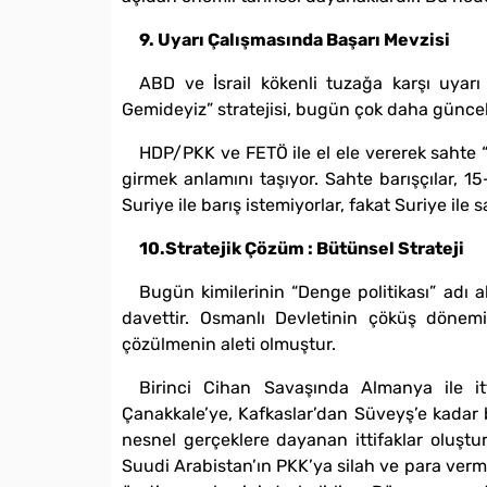
9. Uyarı Çalışmasında Başarı Mevzisi
ABD ve İsrail kökenli tuzağa karşı uyarı 
Gemideyiz” stratejisi, bugün çok daha güncel
HDP/PKK ve FETÖ ile el ele vererek sahte “
girmek anlamını taşıyor. Sahte barışçılar, 1
Suriye ile barış istemiyorlar, fakat Suriye ile
10.Stratejik Çözüm : Bütünsel Strateji
Bugün kimilerinin “Denge politikası” adı alt
davettir. Osmanlı Devletinin çöküş dönemi
çözülmenin aleti olmuştur.
Birinci Cihan Savaşında Almanya ile itt
Çanakkale’ye, Kafkaslar’dan Süveyş’e kadar b
nesnel gerçeklere dayanan ittifaklar oluştu
Suudi Arabistan’ın PKK’ya silah ve para ver