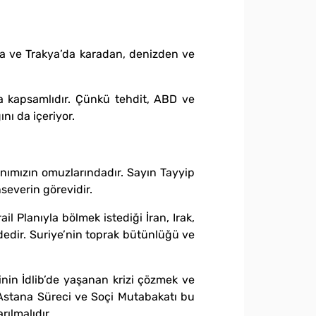
ibya ve Trakya’da karadan, denizden ve
a kapsamlıdır. Çünkü tehdit, ABD ve
nı da içeriyor.
ımızın omuzlarındadır. Sayın Tayyip
severin görevidir.
il Planıyla bölmek istediği İran, Irak,
ededir. Suriye’nin toprak bütünlüğü ve
inin İdlib’de yaşanan krizi çözmek ve
r. Astana Süreci ve Soçi Mutabakatı bu
rılmalıdır.