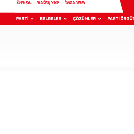
ÜYE OL
BAĞIŞ YAP
İMZA VER
PARTİ
BELGELER
ÇÖZÜMLER
PARTİ ÖRGÜ