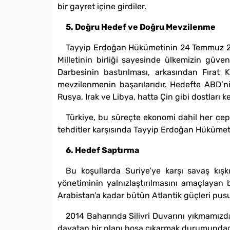
bir gayret içine girdiler.
5. Doğru Hedef ve Doğru Mevzilenme
Tayyip Erdoğan Hükümetinin 24 Temmuz 2015
Milletinin birliği sayesinde ülkemizin gü
Darbesinin bastırılması, arkasından Fırat 
mevzilenmenin başarılarıdır. Hedefte ABD’n
Rusya, Irak ve Libya, hatta Çin gibi dostları keş
Türkiye, bu süreçte ekonomi dahil her ceph
tehditler karşısında Tayyip Erdoğan Hükümeti, 
6. Hedef Saptırma
Bu koşullarda Suriye’ye karşı savaş kış
yönetiminin yalnızlaştırılmasını amaçlayan 
Arabistan’a kadar bütün Atlantik güçleri pus
2014 Baharında Silivri Duvarını yıkmamız
dayatan bir planı boşa çıkarmak durumundadır