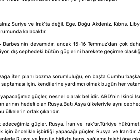
yalnız Suriye ve Irak’ta değil, Ege, Doğu Akdeniz, Kıbrıs, L
urumunda kalacaktır.
16 Darbesinin devamıdır, ancak 15-16 Temmuz’dan çok dah
iyor, dış cephedeki bütün güçlerini harekete geçirme olasılığı
zağa iten planı bozma sorumluluğu, en başta Cumhurbaşkan
 saptaması için, kendilerine yardımcı olmak bugün her vatan
yapacağımız güçler, nesnel olarak bellidir. ABD’nin İkinci İsra
planlarının hedefi olan Rusya,Batı Asya ülkeleriyle aynı ceph
ülkelerin ortak çıkarıdır.
t edeceğimiz güçler, Rusya, İran ve Irak’tır.Türkiye hükümet
k için öncelikle işbirliği yapacağı güçler, Rusya ve İran’dı
erle Rusya ve İran ile birlikte barışı sağlama talebi öne çıka