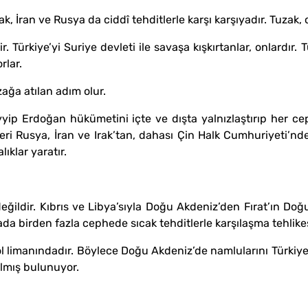
ak, İran ve Rusya da ciddî tehditlerle karşı karşıyadır. Tuzak, o
r. Türkiye’yi Suriye devleti ile savaşa kışkırtanlar, onlardır.
rlar.
ağa atılan adım olur.
ayyip Erdoğan hükümetini içte ve dışta yalnızlaştırıp her c
kleri Rusya, İran ve Irak’tan, dahası Çin Halk Cumhuriyeti’nden
ıklar yaratır.
ı değildir. Kıbrıs ve Libya’sıyla Doğu Akdeniz’den Fırat’ın D
yada birden fazla cephede sıcak tehditlerle karşılaşma tehlikes
l limanındadır. Böylece Doğu Akdeniz’de namlularını Türkiye
ılmış bulunuyor.