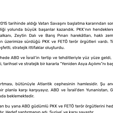
 tarihinde aldığı Vatan Savaşını başlatma kararından sonr
venliği yolunda büyük başarılar kazandık. PKK’nın hendek
Kalkanı, Zeytin Dalı ve Barış Pınarı harekâtları, haklı z
in üzerimize sürdüğü PKK ve FETÖ terör örgütleri vardı. T
fetti, stratejik ittifaklar oluşturdu.
ede ABD ve İsrail’in tertip ve tehditleriyle yüz yüze geldi,
tarihsel ve stratejik bir kararla “Yeniden Asya Açılımı”nı baş
kırtması, bütünüyle Atlantik cephesinin hamlesidir. Şu 
bir planla karşı karşıyayız. ABD ve İsrail’den Yunanistan
uda beklemektedir.
dan bu yana ABD güdümlü PKK ve FETÖ terör örgütlerini hed
. Hedef saptırmanın adı, Suriye’ ye karşı savaştır.