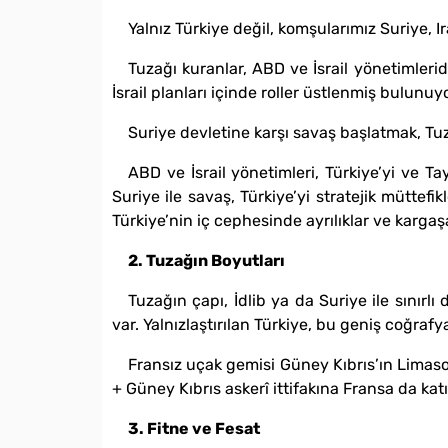
Yalnız Türkiye değil, komşularımız Suriye, Ir
Tuzağı kuranlar, ABD ve İsrail yönetimleridi
İsrail planları içinde roller üstlenmiş bulunuyo
Suriye devletine karşı savaş başlatmak, Tuz
ABD ve İsrail yönetimleri, Türkiye’yi ve T
Suriye ile savaş, Türkiye’yi stratejik müttefi
Türkiye’nin iç cephesinde ayrılıklar ve kargaşal
2. Tuzağın Boyutları
Tuzağın çapı, İdlib ya da Suriye ile sınırl
var. Yalnızlaştırılan Türkiye, bu geniş coğraf
Fransız uçak gemisi Güney Kıbrıs’ın Limaso
+ Güney Kıbrıs askerî ittifakına Fransa da kat
3. Fitne ve Fesat