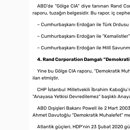
ABD’de “Gölge CIA” diye tanınan Rand Corpor
raporu, tuzağın belgesidir. Bu rapor, iç ceph
– Cumhurbaşkanı Erdoğan ile Türk Ordusu 
– Cumhurbaşkanı Erdoğan ile ”Kemalistler”
– Cumhurbaşkanı Erdoğan ile Millî Savunma 
4. Rand Corporation Damgalı “Demokrati
Yine bu Gölge CIA raporu, “Demokratik Muha
ilan etmiştir.
CHP İstanbul Milletvekili İbrahim Kaboğl
“Anayasa Yetkisi Devredilemez” başlıklı Anaya
ABD Dışişleri Bakanı Powell ile 2 Mart 200
Ahmet Davutoğlu “Demokratik Muhalefet” mev
Atlantik güçleri, HDP’nin 23 Şubat 2020 g