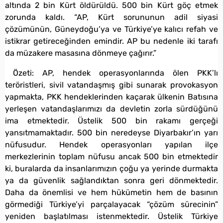
altında 2 bin Kürt öldürüldü. 500 bin Kürt göç etmek
zorunda kaldı. “AP, Kürt sorununun adil siyasi
çözümünün, Güneydoğu’ya ve Türkiye’ye kalıcı refah ve
istikrar getireceğinden emindir. AP bu nedenle iki tarafı
da müzakere masasına dönmeye çağırır.”
Özeti: AP, hendek operasyonlarında ölen PKK’lı
teröristleri, sivil vatandaşmış gibi sunarak provokasyon
yapmakta, PKK hendeklerinden kaçarak ülkenin Batısına
yerleşen vatandaşlarımızı da devletin zorla sürdüğünü
ima etmektedir. Üstelik 500 bin rakamı gerçeği
yansıtmamaktadır. 500 bin neredeyse Diyarbakır’ın yarı
nüfusudur. Hendek operasyonları yapılan ilçe
merkezlerinin toplam nüfusu ancak 500 bin etmektedir
ki, buralarda da insanlarımızın çoğu ya yerinde durmakta
ya da güvenlik sağlandıktan sonra geri dönmektedir.
Daha da önemlisi ve hem hükümetin hem de basının
görmediği Türkiye’yi parçalayacak “çözüm sürecinin”
yeniden başlatılması istenmektedir. Üstelik Türkiye