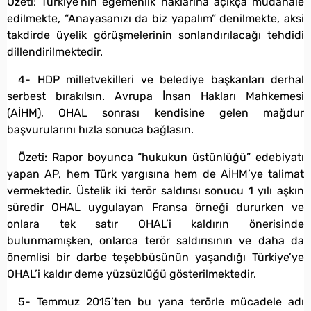
Özeti: Türkiye’nin egemenlik haklarına açıkça müdahale
edilmekte, “Anayasanızı da biz yapalım” denilmekte, aksi
takdirde üyelik görüşmelerinin sonlandırılacağı tehdidi
dillendirilmektedir.
4- HDP milletvekilleri ve belediye başkanları derhal
serbest bırakılsın. Avrupa İnsan Hakları Mahkemesi
(AİHM), OHAL sonrası kendisine gelen mağdur
başvurularını hızla sonuca bağlasın.
Özeti: Rapor boyunca “hukukun üstünlüğü” edebiyatı
yapan AP, hem Türk yargısına hem de AİHM’ye talimat
vermektedir. Üstelik iki terör saldırısı sonucu 1 yılı aşkın
süredir OHAL uygulayan Fransa örneği dururken ve
onlara tek satır OHAL’i kaldırın önerisinde
bulunmamışken, onlarca terör saldırısının ve daha da
önemlisi bir darbe teşebbüsünün yaşandığı Türkiye’ye
OHAL’i kaldır deme yüzsüzlüğü gösterilmektedir.
5- Temmuz 2015’ten bu yana terörle mücadele adı