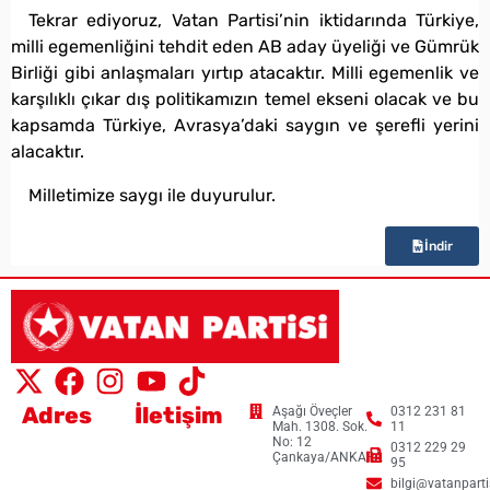
Tekrar ediyoruz, Vatan Partisi’nin iktidarında Türkiye,
milli egemenliğini tehdit eden AB aday üyeliği ve Gümrük
Birliği gibi anlaşmaları yırtıp atacaktır. Milli egemenlik ve
karşılıklı çıkar dış politikamızın temel ekseni olacak ve bu
kapsamda Türkiye, Avrasya’daki saygın ve şerefli yerini
alacaktır.
Milletimize saygı ile duyurulur.
İndir
Adres
İletişim
Aşağı Öveçler
0312 231 81
Mah. 1308. Sok.
11
No: 12
0312 229 29
Çankaya/ANKARA
95
bilgi@vatanpartis