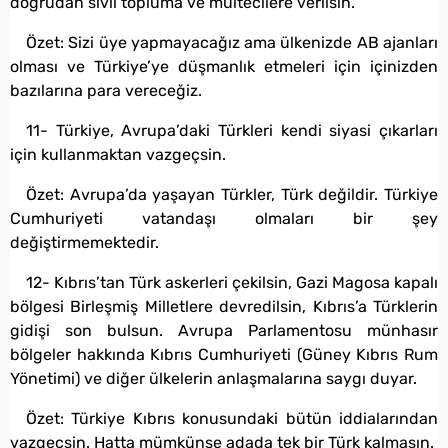
doğrudan sivil topluma ve mültecilere verilsin.
Özet: Sizi üye yapmayacağız ama ülkenizde AB ajanları
olması ve Türkiye’ye düşmanlık etmeleri için içinizden
bazılarına para vereceğiz.
11- Türkiye, Avrupa’daki Türkleri kendi siyasi çıkarları
için kullanmaktan vazgeçsin.
Özet: Avrupa’da yaşayan Türkler, Türk değildir. Türkiye
Cumhuriyeti vatandaşı olmaları bir şey
değiştirmemektedir.
12- Kıbrıs’tan Türk askerleri çekilsin, Gazi Magosa kapalı
bölgesi Birleşmiş Milletlere devredilsin, Kıbrıs’a Türklerin
gidişi son bulsun. Avrupa Parlamentosu münhasır
bölgeler hakkında Kıbrıs Cumhuriyeti (Güney Kıbrıs Rum
Yönetimi) ve diğer ülkelerin anlaşmalarına saygı duyar.
Özet: Türkiye Kıbrıs konusundaki bütün iddialarından
vazgeçsin. Hatta mümkünse adada tek bir Türk kalmasın.