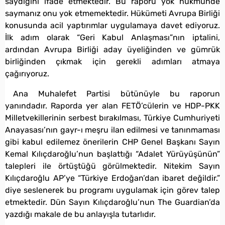
saydığını ifade etmektedir. Bu raporu yok hükmünde
saymanız onu yok etmemektedir. Hükümeti Avrupa Birliği
konusunda acil yaptırımlar uygulamaya davet ediyoruz.
İlk adım olarak “Geri Kabul Anlaşması”nın iptalini,
ardından Avrupa Birliği aday üyeliğinden ve gümrük
birliğinden çıkmak için gerekli adımları atmaya
çağırıyoruz.
Ana Muhalefet Partisi bütünüyle bu raporun
yanındadır. Raporda yer alan FETÖ’cülerin ve HDP-PKK
Milletvekillerinin serbest bırakılması, Türkiye Cumhuriyeti
Anayasası’nın gayr-ı meşru ilan edilmesi ve tanınmaması
gibi kabul edilemez önerilerin CHP Genel Başkanı Sayın
Kemal Kılıçdaroğlu’nun başlattığı “Adalet Yürüyüşünün”
talepleri ile örtüştüğü görülmektedir. Nitekim Sayın
Kılıçdaroğlu AP’ye “Türkiye Erdoğan’dan ibaret değildir.”
diye seslenerek bu programı uygulamak için görev talep
etmektedir. Dün Sayın Kılıçdaroğlu’nun The Guardian’da
yazdığı makale de bu anlayışla tutarlıdır.